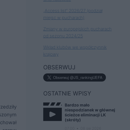
„Access list” 2026/27 (podział
miejsc w pucharach)
Zmiany w europejskich pucharach
od sezonu 2024/25
Wkład klubów we współczynnik
krajowy
OBSERWUJ
OSTATNIE WPISY
Bardzo mało
zedziły
niespodzianek w głównej
eszonym
ścieżce eliminacji LK
(skróty)
achował
07:00
08 sie 2026