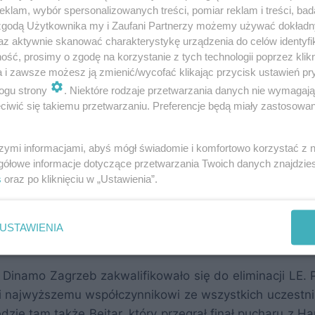
klam, wybór spersonalizowanych treści, pomiar reklam i treści, bad
 zgodą Użytkownika my i Zaufani Partnerzy możemy używać dokład
az aktywnie skanować charakterystykę urządzenia do celów identyfi
ść, prosimy o zgodę na korzystanie z tych technologii poprzez klikn
rany przez PSG, ale nie wpływa to w żaden nowy sp
a i zawsze możesz ją zmienić/wycofać klikając przycisk ustawień pr
yły już znane wcześniej.
ogu strony
. Niektóre rodzaje przetwarzania danych nie wymagaj
iwić się takiemu przetwarzaniu. Preferencje będą miały zastosowania
dujące o miejscach w pucharach potoczyły się po
 przez Häcken i barażu w Belgii przez Charleroi, w elim
szymi informacjami, abyś mógł świadomie i komfortowo korzystać z
 przesuwa Jagiellonię o dwa miejsca w górę, czyli na o
gółowe informacje dotyczące przetwarzania Twoich danych znajdzi
ie ona w tym gronie według stanu przed sezonem, jeżel
s
oraz po kliknięciu w „Ustawienia”.
e Pucharu Szwajcarii lub Beşiktaş awansuje na trzecie 
ować będą ewentualne sprawy licencyjne oraz wyniki I i 
USTAWIENIA
 Dinamo Zagrzeb zakwalifikowało się do eliminacji LE. 
ięki najwyższemu współczynnikowi ze wszystkich uczestn
ędzie tam także Beitar, który przegrał finał pucharu z 