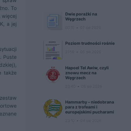
e spraw
óźno. To
Dwie porażki na
 więcej
Węgrzech
, a jej
00:15
07 sie 2026
Poziom trudności rośnie
ytuacji
21:56
06 sie 2026
. Puste
dzkiej),
Hapoel Tel Awiw, czyli
e także
znowu mecz na
Węgrzech
23:40
05 sie 2026
 zestaw
Hammarby – niedobrana
portowe
para z trofeami i
europejskimi pucharami
ieznane
23:10
04 sie 2026