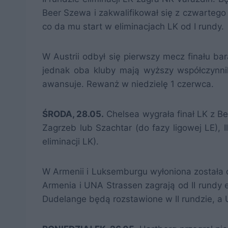
Beer Szewa i zakwalifikował się z czwartego
co da mu start w eliminacjach LK od I rundy.
W Austrii odbył się pierwszy mecz finału ba
jednak oba kluby mają wyższy współczynnik 
awansuje. Rewanż w niedzielę 1 czerwca.
ŚRODA, 28.05.
Chelsea wygrała finał LK z Be
Zagrzeb lub Szachtar (do fazy ligowej LE), Il
eliminacji LK).
W Armenii i Luksemburgu wyłoniona została o
Armenia i UNA Strassen zagrają od II rundy e
Dudelange będą rozstawione w II rundzie, a U