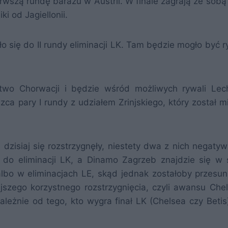
rwszą rundę barażu w Austrii. W finale zagrają ze sobą 
i od Jagiellonii.
o się do II rundy eliminacji LK. Tam będzie mogło być 
two Chorwacji i będzie wśród możliwych rywali Lec
zca pary I rundy z udziałem Zrinjskiego, który został m
i dzisiaj się rozstrzygnęły, niestety dwa z nich negaty
ę do eliminacji LK, a Dinamo Zagrzeb znajdzie się w 
albo w eliminacjach LE, skąd jednak zostałoby przesun
iejszego korzystnego rozstrzygnięcia, czyli awansu Che
zależnie od tego, kto wygra finał LK (Chelsea czy Betis