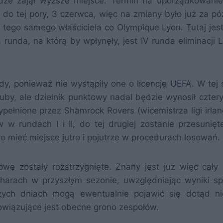
dze zajął wyższe miejsce. Termin na uporządkowani
ak do tej pory, 3 czerwca, więc na zmiany było już za p
tego samego właściciela co Olympique Lyon. Tutaj jest
unda, na którą by wpłynęły, jest IV runda eliminacji LK
dy, ponieważ nie wystąpiły one o licencję UEFA. W tej s
uby, ale dzielnik punktowy nadal będzie wynosił cztery
ypełnione przez Shamrock Rovers (wicemistrza ligi irlan
w rundach I i II, do tej drugiej zostanie przesunięt
o mieć miejsce jutro i pojutrze w procedurach losowań.
we zostały rozstrzygnięte. Znany jest już więc cały
charach w przyszłym sezonie, uwzględniając wyniki s
szych dniach mogą ewentualnie pojawić się dotąd n
owiązujące jest obecne grono zespołów.