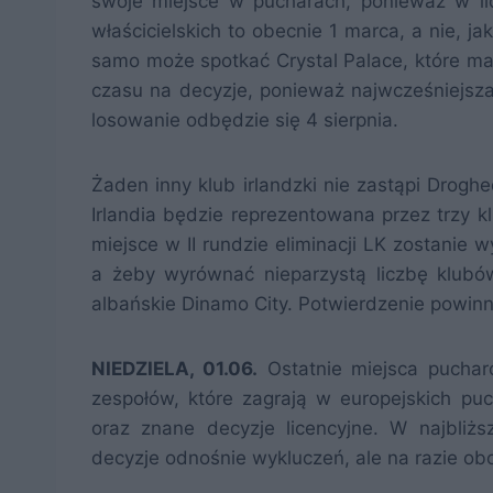
swoje miejsce w pucharach, ponieważ w li
właścicielskich to obecnie 1 marca, a nie, j
samo może spotkać Crystal Palace, które ma 
czasu na decyzje, ponieważ najwcześniejsza r
losowanie odbędzie się 4 sierpnia.
Żaden inny klub irlandzki nie zastąpi Droghe
Irlandia będzie reprezentowana przez trzy kl
miejsce w II rundzie eliminacji LK zostanie w
a żeby wyrównać nieparzystą liczbę klubów 
albańskie Dinamo City. Potwierdzenie powinn
NIEDZIELA, 01.06.
Ostatnie miejsca pucharo
zespołów, które zagrają w europejskich pu
oraz znane decyzje licencyjne. W najbliż
decyzje odnośnie wykluczeń, ale na razie ob