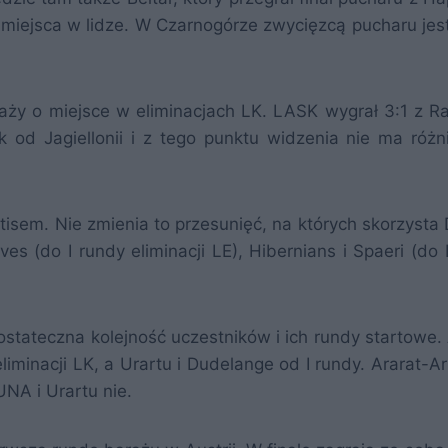
 miejsca w lidze. W Czarnogórze zwycięzcą pucharu jest
raży o miejsce w eliminacjach LK. LASK wygrał 3:1 z R
od Jagiellonii i z tego punktu widzenia nie ma różni
tisem. Nie zmienia to przesunięć, na których skorzysta
ves (do I rundy eliminacji LE), Hibernians i Spaeri (do 
stateczna kolejność uczestników i ich rundy startowe. 
liminacji LK, a Urartu i Dudelange od I rundy. Ararat-A
NA i Urartu nie.