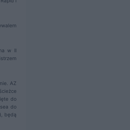
Rapid i
rywalem
ha w II
istrzem
wnie. AZ
ścieżce
ięte do
lsea do
), będą