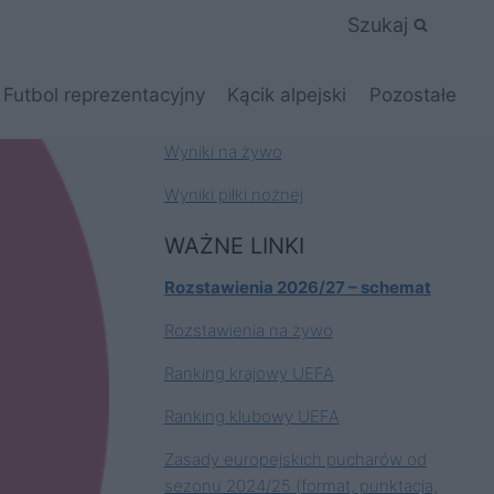
Szukaj
Futbol reprezentacyjny
Kącik alpejski
Pozostałe
Wyniki na żywo
Wyniki piłki nożnej
WAŻNE LINKI
Rozstawienia 2026/27 – schemat
Rozstawienia na żywo
Ranking krajowy UEFA
Ranking klubowy UEFA
Zasady europejskich pucharów od
sezonu 2024/25 (format, punktacja,