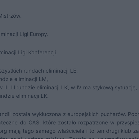
 Mistrzów.
minacji Ligi Europy.
inacji Ligi Konferencji.
zystkich rundach eliminacji LE,
ndzie eliminacji LM,
II i III rundzie eliminacji LK, w IV ma stykową sytuację,
ndzie eliminacji LK.
andii została wykluczona z europejskich pucharów. Popr
teczne do CAS, które zostało rozpatrzone w przyspi
org mają tego samego właściciela i to ten drugi klub z