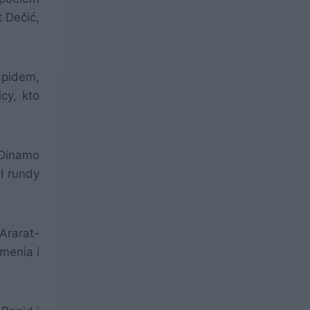
 Dečić,
apidem,
cy, kto
 Dinamo
II rundy
Ararat-
rmenia i