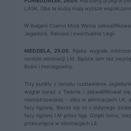
PONIEDZIAŁEK, 26.05.
Hartberg przegrał pie
LASK. Oba te kluby mają wyższe współczynnik
W Bułgarii Czerno More Warna zakwalifikował
Jagiellonii, Rakowa i ewentualnie Legii.
NIEDZIELA, 25.05.
Rijeka wygrała mistrzos
rundzie eliminacji LM. Będzie tam też zwycię
Bośni i Hercegowiny.
Trzy punkty z tematu rozstawienia Jagielloni
wygrał baraż z Twente i zakwalifikował si
niemistrzowskiej – albo w eliminacjach LK, 
fazy ligowej. Bierze się to z jedynego dzis
fazy ligowej LM przez ligę. Dzięki temu, nie
przesunięcia w eliminacjach LE.