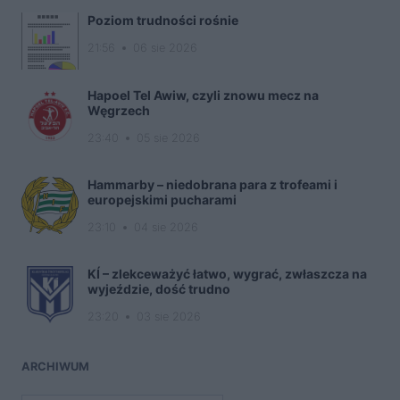
Poziom trudności rośnie
21:56
06 sie 2026
Hapoel Tel Awiw, czyli znowu mecz na
Węgrzech
23:40
05 sie 2026
Hammarby – niedobrana para z trofeami i
europejskimi pucharami
23:10
04 sie 2026
KÍ – zlekceważyć łatwo, wygrać, zwłaszcza na
wyjeździe, dość trudno
23:20
03 sie 2026
ARCHIWUM