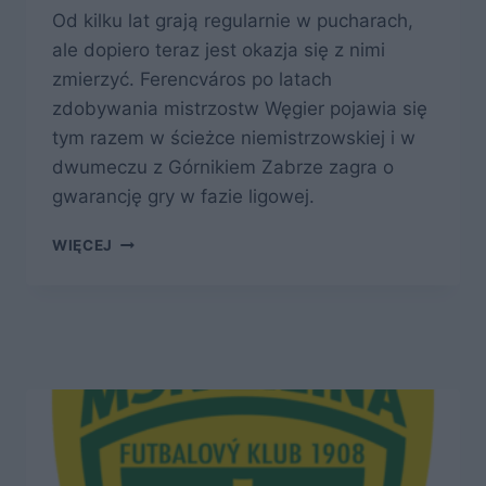
Od kilku lat grają regularnie w pucharach,
ale dopiero teraz jest okazja się z nimi
zmierzyć. Ferencváros po latach
zdobywania mistrzostw Węgier pojawia się
tym razem w ścieżce niemistrzowskiej i w
dwumeczu z Górnikiem Zabrze zagra o
gwarancję gry w fazie ligowej.
BEZ
WIĘCEJ
MISTRZOSTWA,
ALE
WCIĄŻ
Z
DOŚWIADCZENIEM
PUCHAROWYM
–
FERENCVÁROS