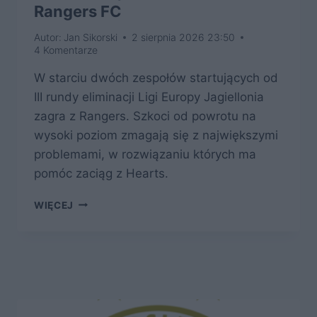
Rangers FC
Autor:
Jan Sikorski
2 sierpnia 2026 23:50
4 Komentarze
W starciu dwóch zespołów startujących od
III rundy eliminacji Ligi Europy Jagiellonia
zagra z Rangers. Szkoci od powrotu na
wysoki poziom zmagają się z największymi
problemami, w rozwiązaniu których ma
pomóc zaciąg z Hearts.
REGULARNA
WIĘCEJ
GRA
W
LE,
ALE
I
DOPIERO
TRZECIE