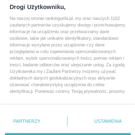
Drogi Użytkowniku,
Na naszej stronie rankinguefa.pl, my oraz naszych 1162
COPYRIGHT
zaufanych partnerów uzyskujemy dostęp i przechowujemy
informacje na urządzeniu oraz przetwarzamy dane
osobowe, takie jak unikalne identyfikatory, standardowe
© Jan Sikorski 2009-2026, Rankinguefa.pl.
informacje wysyłane przez urządzenie czy dane
Wszystkie prawa zastrzeżone.
przeglądania w celu zapewniania spersonalizowanych
reklam, wybór spersonalizowanych treści, pomiar reklam i
treści, badanie odbiorców oraz ulepszanie usług. Za zgodą
Wykonanie: Strony Internetowe Warszawa
Użytkownika my i Zaufani Partnerzy możemy używać
dokładnych danych geolokalizacyjnych oraz aktywnie
O WITRYNIE
skanować charakterystykę urządzenia do celów
identyfikacji. Ponieważ cenimy Twoją prywatność, prosimy
o zgodę na korzystanie z tych technologii poprzez
Słowo oraz logo UEFA są chronione znakiem
kliknięcie „Akceptuję”. Zgoda jest dobrowolna i zawsze
możesz ją zmienić/wycofać klikając przycisk ustawień
towarowym. Ta strona nie jest powiązana z
prywatności znajdujący się w lewym dolnym rogu strony
UEFA, a jej treści są prywatnymi opiniami i
PARTNERZY
USTAWIENIA
Ta strona korzysta z ciasteczek aby świadczyć usługi na
. Niektóre rodzaje przetwarzania danych nie wymagają
opracowaniami autora.
najwyższym poziomie. Dalsze korzystanie ze strony oznacza,
zgody użytkownika, ale masz prawo sprzeciwić się