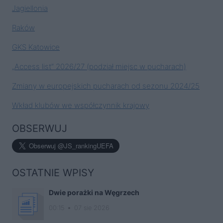
Jagiellonia
Raków
GKS Katowice
„Access list” 2026/27 (podział miejsc w pucharach)
Zmiany w europejskich pucharach od sezonu 2024/25
Wkład klubów we współczynnik krajowy
OBSERWUJ
OSTATNIE WPISY
Dwie porażki na Węgrzech
00:15
07 sie 2026