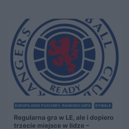
ZWŁASZCZA
NA
WYJEŹDZIE,
DOŚĆ
TRUDNO
EUROPEJSKIE PUCHARY; RANKINGI UEFA
RYWALE
Regularna gra w LE, ale i dopiero
trzecie miejsce w lidze –