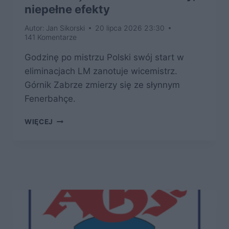
niepełne efekty
Autor:
Jan Sikorski
20 lipca 2026 23:30
141 Komentarze
Godzinę po mistrzu Polski swój start w
eliminacjach LM zanotuje wicemistrz.
Górnik Zabrze zmierzy się ze słynnym
Fenerbahçe.
FENERBAHÇE
WIĘCEJ
–
WIELKIE
TRANSFERY,
NIEPEŁNE
EFEKTY