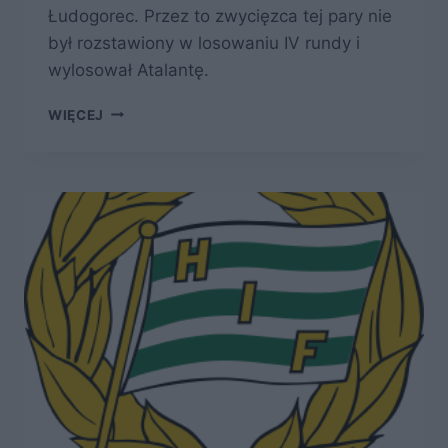
Łudogorec. Przez to zwycięzca tej pary nie
był rozstawiony w losowaniu IV rundy i
wylosował Atalantę.
HAPOEL
WIĘCEJ
TEL
AWIW,
CZYLI
ZNOWU
MECZ
NA
WĘGRZECH