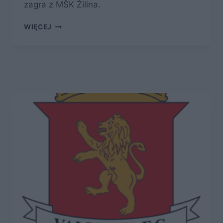
zagra z MŠK Žilina.
ŽILINA
WIĘCEJ
–
MŁODY
ZESPÓŁ
Z
BRAKAMI
W
KLUCZOWYCH
MOMENTACH