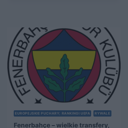
ODBICIE
PO
PIERWSZYM
SPADKU
W
HISTORII
EUROPEJSKIE PUCHARY; RANKINGI UEFA
RYWALE
Fenerbahçe – wielkie transfery,