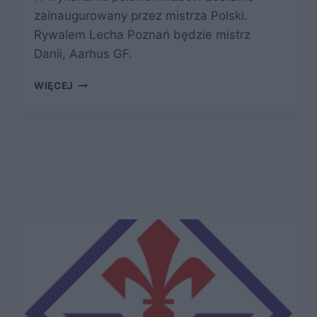
zainaugurowany przez mistrza Polski.
Rywalem Lecha Poznań będzie mistrz
Danii, Aarhus GF.
AARHUS
WIĘCEJ
–
JEDEN
Z
LICZNYCH
NIESPODZIEWANYCH
MISTRZÓW
ZESZŁEGO
SEZONU