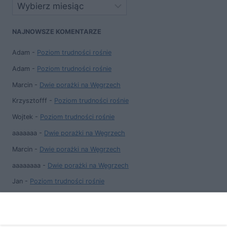
Archiwa
NAJNOWSZE KOMENTARZE
Adam
-
Poziom trudności rośnie
Adam
-
Poziom trudności rośnie
Marcin
-
Dwie porażki na Węgrzech
Krzysztofff
-
Poziom trudności rośnie
Wojtek
-
Poziom trudności rośnie
aaaaaaa
-
Dwie porażki na Węgrzech
Marcin
-
Dwie porażki na Węgrzech
aaaaaaaa
-
Dwie porażki na Węgrzech
Jan
-
Poziom trudności rośnie
Marcin
-
Dwie porażki na Węgrzech