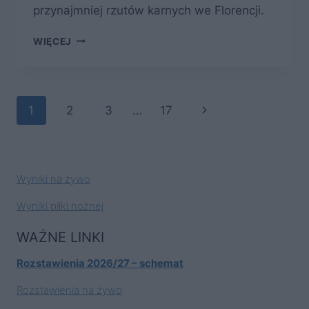
przynajmniej rzutów karnych we Florencji.
FIORENTINA
WIĘCEJ
–
WALKA
O
UTRZYMANIE
Nawigacja
Następna
1
2
3
…
17
W
SERIE
strony
strona
A
TRWA
I
Wyniki na żywo
POZOSTAJE
PRIORYTETEM
Wyniki piłki nożnej
WAŻNE LINKI
Rozstawienia 2026/27 – schemat
Rozstawienia na żywo