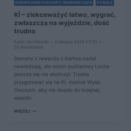
EUROPEJSKIE PUCHARY; RANKINGI UEFA
RYWALE
KÍ – zlekceważyć łatwo, wygrać,
zwłaszcza na wyjeździe, dość
trudno
Autor:
Jan Sikorski
3 sierpnia 2026 23:20
33 Komentarze
Demony z rewanżu z Aarhus nadal
nawiedzają, ale sezon pucharowy Lecha
jeszcze się nie skończył. Trzeba
przygotować się na KÍ, mistrza Wysp
Owczych, aby nie doszło do kolejnej
wpadki.
KÍ –
WIĘCEJ
ZLEKCEWAŻYĆ
ŁATWO,
WYGRAĆ,