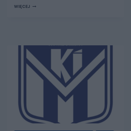
HAMMARBY
WIĘCEJ
–
NIEDOBRANA
PARA
Z
TROFEAMI
I
EUROPEJSKIMI
PUCHARAMI