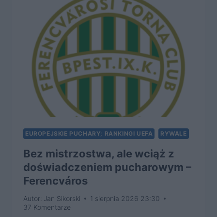
MIEJSCE
W
LIDZE
–
RANGERS
FC
EUROPEJSKIE PUCHARY; RANKINGI UEFA
RYWALE
Bez mistrzostwa, ale wciąż z
doświadczeniem pucharowym –
Ferencváros
Autor:
Jan Sikorski
1 sierpnia 2026 23:30
37 Komentarze