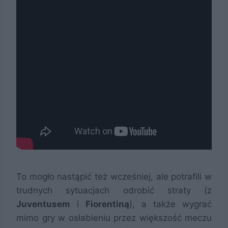
To mogło nastąpić też wcześniej, ale potrafili w
trudnych sytuacjach odrobić straty (z
Juventusem
i
Fiorentiną
), a także wygrać
mimo gry w osłabieniu przez większość meczu