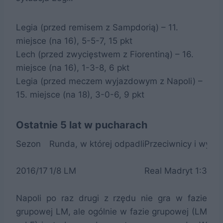
Legia (przed remisem z Sampdorią) – 11.
miejsce (na 16), 5-5-7, 15 pkt
Lech (przed zwycięstwem z Fiorentiną) – 16.
miejsce (na 16), 1-3-8, 6 pkt
Legia (przed meczem wyjazdowym z Napoli) –
15. miejsce (na 18), 3-0-6, 9 pkt
Ostatnie 5 lat w pucharach
Sezon
Runda, w której odpadli
Przeciwnicy i wynik
2016/17
1/8 LM
Real Madryt 1:3, 1:
Napoli po raz drugi z rzędu nie gra w fazie
grupowej LM, ale ogólnie w fazie grupowej (LM
2017/18
1/16 LE
RB Lipsk 1:3, 2:0