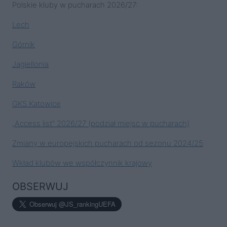
Polskie kluby w pucharach 2026/27:
Lech
Górnik
Jagiellonia
Raków
GKS Katowice
„Access list” 2026/27 (podział miejsc w pucharach)
Zmiany w europejskich pucharach od sezonu 2024/25
Wkład klubów we współczynnik krajowy
OBSERWUJ