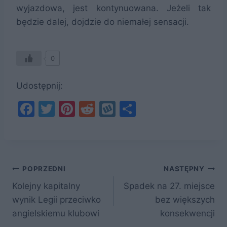
wyjazdowa, jest kontynuowana. Jeżeli tak
będzie dalej, dojdzie do niemałej sensacji.
0
Udostępnij:
F
T
Pi
R
W
S
a
w
nt
e
y
h
c
itt
er
d
k
ar
e
er
e
di
o
e
Nawigacja
b
st
t
p
POPRZEDNI
NASTĘPNY
o
Kolejny kapitalny
Spadek na 27. miejsce
wpisu
wynik Legii przeciwko
bez większych
o
angielskiemu klubowi
konsekwencji
k