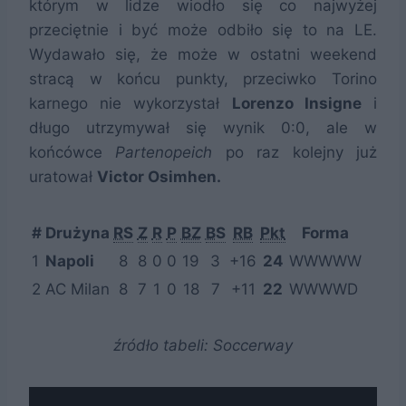
którym w lidze wiodło się co najwyżej
przeciętnie i być może odbiło się to na LE.
Wydawało się, że może w ostatni weekend
stracą w końcu punkty, przeciwko Torino
karnego nie wykorzystał
Lorenzo Insigne
i
długo utrzymywał się wynik 0:0, ale w
końcówce
Partenopeich
po raz kolejny już
uratował
Victor Osimhen.
#
Drużyna
RS
Z
R
P
BZ
BS
RB
Pkt
Forma
1
Napoli
8
8
0
0
19
3
+16
24
WWWWW
2
AC Milan
8
7
1
0
18
7
+11
22
WWWWD
źródło tabeli: Soccerway