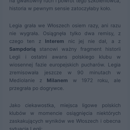
na gwałtowny ruch i powrót tego szkoleniowca,
historia w pewnym sensie zatoczyłaby koło.
Legia grała we Włoszech osiem razy, ani razu
nie wygrała. Osiągnęła tylko dwa remisy, z
czego ten z
Interem
nic jej nie dał, a z
Sampdorią
stanowi ważny fragment historii
Legii i ostatni awans polskiego klubu w
wiosennej fazie europejskich pucharów. Legia
zremisowała jeszcze w 90 minutach w
Mediolanie z
Milanem
w 1972 roku, ale
przegrała po dogrywce.
Jako ciekawostka, miejsca ligowe polskich
klubów w momencie osiągnięcia niektórych
zaskakujących wyników we Włoszech i obecna
sytuacja Legii: