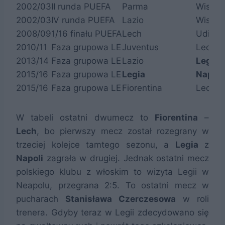
2002/03
II runda PUEFA
Parma
Wisła 
2002/03
IV runda PUEFA
Lazio
Wisła 
2008/09
1/16 finału PUEFA
Lech
Udines
2010/11
Faza grupowa LE
Juventus
Lech
2013/14
Faza grupowa LE
Lazio
Legia
2015/16
Faza grupowa LE
Legia
Napoli
2015/16
Faza grupowa LE
Fiorentina
Lech
W tabeli ostatni dwumecz to
Fiorentina
–
Lech
, bo pierwszy mecz został rozegrany w
trzeciej kolejce tamtego sezonu, a
Legia
z
Napoli
zagrała w drugiej. Jednak ostatni mecz
polskiego klubu z włoskim to wizyta Legii w
Neapolu, przegrana 2:5. To ostatni mecz w
pucharach
Stanisława Czerczesowa
w roli
trenera. Gdyby teraz w Legii zdecydowano się