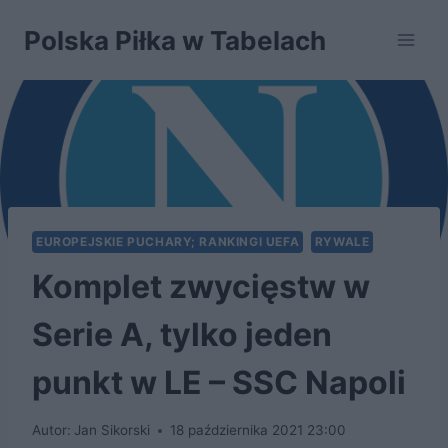
Przejdź
Polska Piłka w Tabelach
do
treści
EUROPEJSKIE PUCHARY; RANKINGI UEFA
RYWALE
Komplet zwycięstw w
Serie A, tylko jeden
punkt w LE – SSC Napoli
Autor:
Jan Sikorski
18 października 2021 23:00