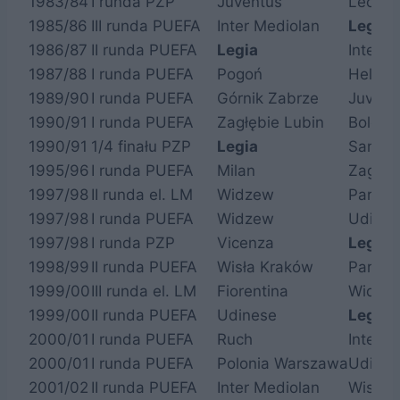
1983/84
I runda PZP
Juventus
Lechia
1985/86
III runda PUEFA
Inter Mediolan
Legia
1986/87
II runda PUEFA
Legia
Inter M
1987/88
I runda PUEFA
Pogoń
Hellas
1989/90
I runda PUEFA
Górnik Zabrze
Juvent
1990/91
I runda PUEFA
Zagłębie Lubin
Bologn
1990/91
1/4 finału PZP
Legia
Sampdo
1995/96
I runda PUEFA
Milan
Zagłęb
1997/98
II runda el. LM
Widzew
Parma
1997/98
I runda PUEFA
Widzew
Udines
1997/98
I runda PZP
Vicenza
Legia
1998/99
II runda PUEFA
Wisła Kraków
Parma
1999/00
III runda el. LM
Fiorentina
Widze
1999/00
II runda PUEFA
Udinese
Legia
2000/01
I runda PUEFA
Ruch
Inter M
2000/01
I runda PUEFA
Polonia Warszawa
Udines
2001/02
II runda PUEFA
Inter Mediolan
Wisła 