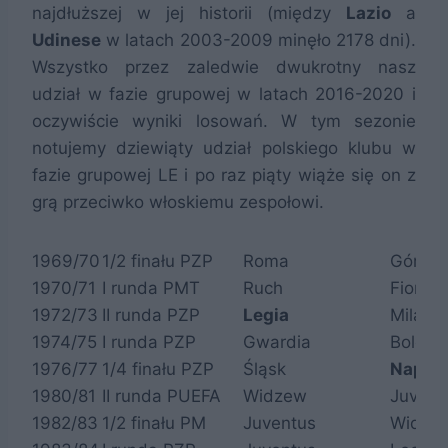
najdłuższej w jej historii (między
Lazio
a
Udinese
w latach 2003-2009 minęło 2178 dni).
Wszystko przez zaledwie dwukrotny nasz
udział w fazie grupowej w latach 2016-2020 i
oczywiście wyniki losowań. W tym sezonie
notujemy dziewiąty udział polskiego klubu w
fazie grupowej LE i po raz piąty wiąże się on z
grą przeciwko włoskiemu zespołowi.
1969/70
1/2 finału PZP
Roma
Górnik
1970/71
I runda PMT
Ruch
Fiorent
1972/73
II runda PZP
Legia
Milan
1974/75
I runda PZP
Gwardia
Bologn
1976/77
1/4 finału PZP
Śląsk
Napoli
1980/81
II runda PUEFA
Widzew
Juvent
1982/83
1/2 finału PM
Juventus
Widze