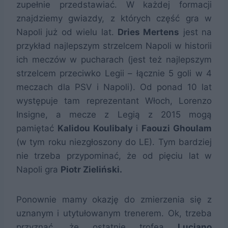
zupełnie przedstawiać. W każdej formacji
znajdziemy gwiazdy, z których część gra w
Napoli już od wielu lat.
Dries Mertens
jest na
przykład najlepszym strzelcem Napoli w historii
ich meczów w pucharach (jest też najlepszym
strzelcem przeciwko Legii – łącznie 5 goli w 4
meczach dla PSV i Napoli). Od ponad 10 lat
występuje tam reprezentant Włoch, Lorenzo
Insigne, a mecze z Legią z 2015 mogą
pamiętać
Kalidou Koulibaly
i
Faouzi Ghoulam
(w tym roku niezgłoszony do LE). Tym bardziej
nie trzeba przypominać, że od pięciu lat w
Napoli gra
Piotr Zieliński.
Ponownie mamy okazję do zmierzenia się z
uznanym i utytułowanym trenerem. Ok, trzeba
przyznać, że ostatnie trofea
Luciano