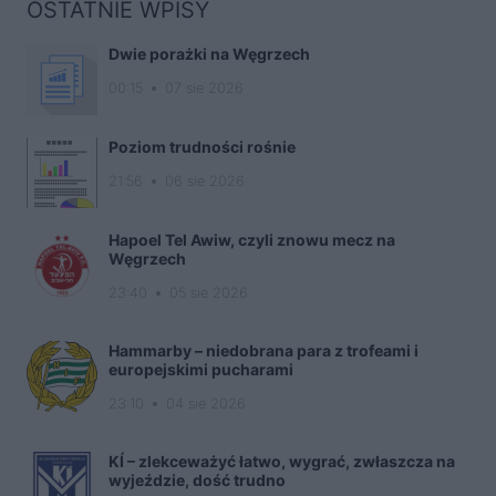
OSTATNIE WPISY
Dwie porażki na Węgrzech
00:15
07 sie 2026
Poziom trudności rośnie
21:56
06 sie 2026
Hapoel Tel Awiw, czyli znowu mecz na
Węgrzech
23:40
05 sie 2026
Hammarby – niedobrana para z trofeami i
europejskimi pucharami
23:10
04 sie 2026
KÍ – zlekceważyć łatwo, wygrać, zwłaszcza na
wyjeździe, dość trudno