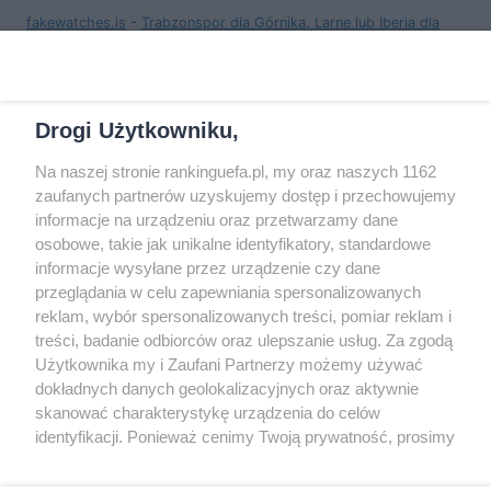
fakewatches.is
-
Trabzonspor dla Górnika, Larne lub Iberia dla
Jagiellonii, Thun lub Víkingur dla Lecha w IV rundzie el. LE
mietek
-
Poziom trudności rośnie
Drogi Użytkowniku,
Na naszej stronie rankinguefa.pl, my oraz naszych 1162
COPYRIGHT
zaufanych partnerów uzyskujemy dostęp i przechowujemy
informacje na urządzeniu oraz przetwarzamy dane
osobowe, takie jak unikalne identyfikatory, standardowe
© Jan Sikorski 2009-2026, Rankinguefa.pl.
informacje wysyłane przez urządzenie czy dane
Wszystkie prawa zastrzeżone.
przeglądania w celu zapewniania spersonalizowanych
reklam, wybór spersonalizowanych treści, pomiar reklam i
treści, badanie odbiorców oraz ulepszanie usług. Za zgodą
Wykonanie: Strony Internetowe Warszawa
Użytkownika my i Zaufani Partnerzy możemy używać
dokładnych danych geolokalizacyjnych oraz aktywnie
O WITRYNIE
skanować charakterystykę urządzenia do celów
identyfikacji. Ponieważ cenimy Twoją prywatność, prosimy
o zgodę na korzystanie z tych technologii poprzez
Słowo oraz logo UEFA są chronione znakiem
kliknięcie „Akceptuję”. Zgoda jest dobrowolna i zawsze