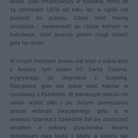
okazji. Stan infrastruktury w Kosowie, mimo że
są członkiem UEFA od kilku lat, w ogóle nie
poszedł do przodu. Czesi mieli trochę
szczęścia i awansowali po rzucie karnym w
końcówce, choć jeszcze potem mogli stracić
gola na remis.
W innych meczach znowu dał znać o sobie klub
z Andory, tym razem FC Santa Coloma,
wygrywając po dogrywce z Sutjeską.
Nietypowe gole dał sobie wbić Kalmar w
rywalizacji z Pjunikiem. W pierwszym meczu nie
umieli wybić piłki i po dużym zamieszaniu
goście wcisnęli zwycięskiego gola, a w
rewanżu bramkarz Szwedów dał się zaskoczyć
strzałem z połowy przeciwnika. Awans
zanotowały dwa kluby z Malty, a kolejny raz