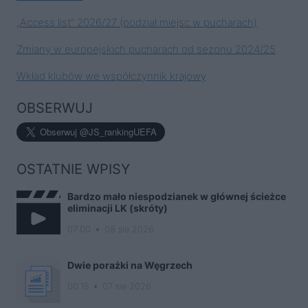
„Access list” 2026/27 (podział miejsc w pucharach)
Zmiany w europejskich pucharach od sezonu 2024/25
Wkład klubów we współczynnik krajowy
OBSERWUJ
OSTATNIE WPISY
Bardzo mało niespodzianek w głównej ścieżce
eliminacji LK (skróty)
07:00
08 sie 2026
Dwie porażki na Węgrzech
00:15
07 sie 2026