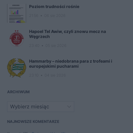
Poziom trudności rośnie
21:56
06 sie 2026
Hapoel Tel Awiw, czyli znowu mecz na
Węgrzech
23:40
05 sie 2026
Hammarby – niedobrana para z trofeami i
europejskimi pucharami
23:10
04 sie 2026
ARCHIWUM
Archiwa
NAJNOWSZE KOMENTARZE