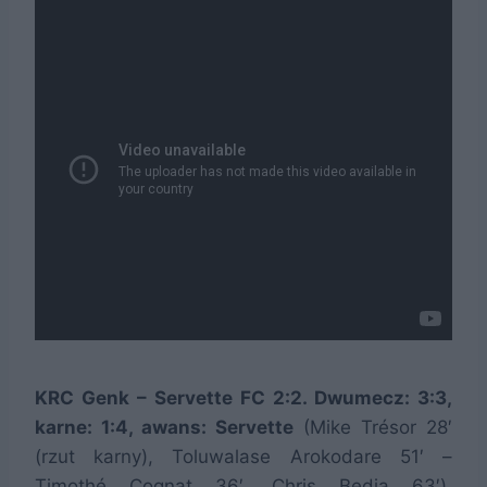
KRC Genk – Servette FC 2:2. Dwumecz: 3:3,
karne: 1:4, awans: Servette
(Mike Trésor 28′
(rzut karny), Toluwalase Arokodare 51′ –
Timothé Cognat 36′, Chris Bedia 63′).