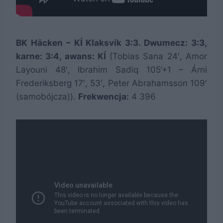
BK Häcken – KÍ Klaksvík 3:3. Dwumecz: 3:3,
karne: 3:4, awans: KÍ
(Tobias Sana 24′, Amor
Layouni 48′, Ibrahim Sadiq 105’+1 – Árni
Frederiksberg 17′, 53′, Peter Abrahamsson 109′
(samobójcza)).
Frekwencja:
4 396