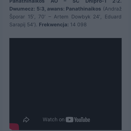
Panathinaikos AO – SC Dnipro-1 2:2.
Dwumecz: 5:3, awans: Panathinaikos
(Andraž
Šporar 15′, 70′ – Artem Dowbyk 24′, Eduard
Sarapij 54′).
Frekwencja:
14 098