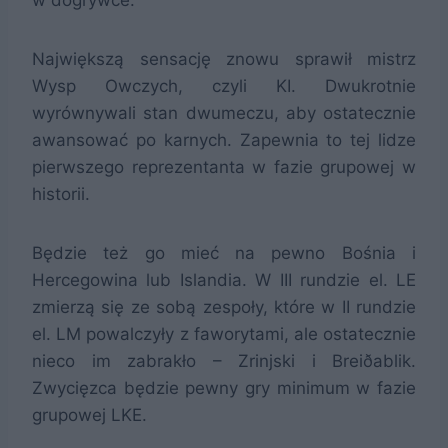
w dogrywce.
Największą sensację znowu sprawił mistrz
Wysp Owczych, czyli KI. Dwukrotnie
wyrównywali stan dwumeczu, aby ostatecznie
awansować po karnych. Zapewnia to tej lidze
pierwszego reprezentanta w fazie grupowej w
historii.
Będzie też go mieć na pewno Bośnia i
Hercegowina lub Islandia. W III rundzie el. LE
zmierzą się ze sobą zespoły, które w II rundzie
el. LM powalczyły z faworytami, ale ostatecznie
nieco im zabrakło – Zrinjski i Breiðablik.
Zwycięzca będzie pewny gry minimum w fazie
grupowej LKE.