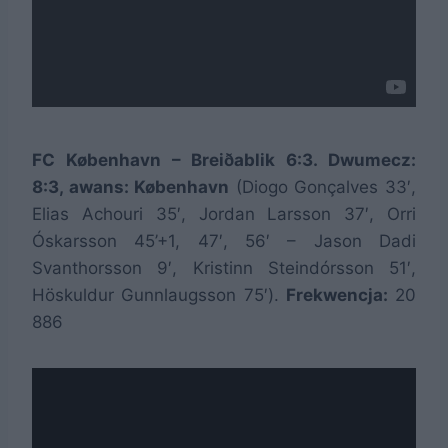
FC København – Breiðablik 6:3. Dwumecz:
8:3, awans: København
(Diogo Gonçalves 33′,
Elias Achouri 35′, Jordan Larsson 37′, Orri
Óskarsson 45’+1, 47′, 56′ – Jason Dadi
Svanthorsson 9′, Kristinn Steindórsson 51′,
Höskuldur Gunnlaugsson 75′).
Frekwencja:
20
886