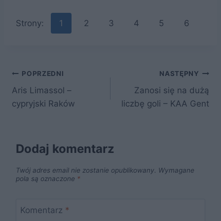
a
w
nt
e
y
h
c
itt
er
d
k
ar
Strony:
1
2
3
4
5
6
e
er
e
di
o
e
b
st
t
p
o
Nawigacja
POPRZEDNI
NASTĘPNY
o
Aris Limassol –
Zanosi się na dużą
k
wpisu
cypryjski Raków
liczbę goli – KAA Gent
Dodaj komentarz
Twój adres email nie zostanie opublikowany.
Wymagane
pola są oznaczone
*
Komentarz
*