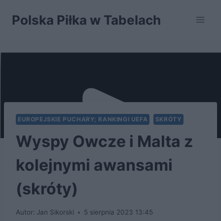
Przejdź
Polska Piłka w Tabelach
do
treści
EUROPEJSKIE PUCHARY; RANKINGI UEFA
SKRÓTY
Wyspy Owcze i Malta z
kolejnymi awansami
(skróty)
Autor:
Jan Sikorski
5 sierpnia 2023 13:45