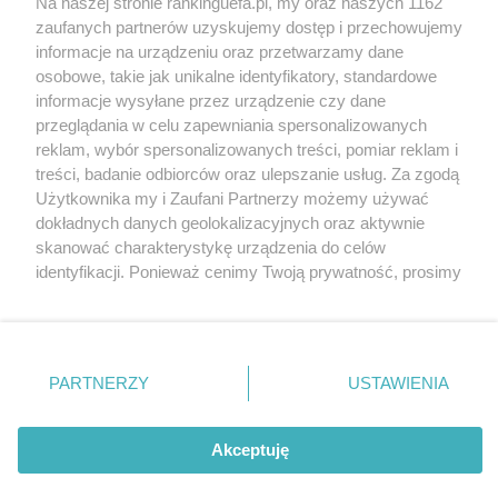
Na naszej stronie rankinguefa.pl, my oraz naszych 1162
COPYRIGHT
zaufanych partnerów uzyskujemy dostęp i przechowujemy
informacje na urządzeniu oraz przetwarzamy dane
osobowe, takie jak unikalne identyfikatory, standardowe
© Jan Sikorski 2009-2026, Rankinguefa.pl.
informacje wysyłane przez urządzenie czy dane
Wszystkie prawa zastrzeżone.
przeglądania w celu zapewniania spersonalizowanych
reklam, wybór spersonalizowanych treści, pomiar reklam i
treści, badanie odbiorców oraz ulepszanie usług. Za zgodą
Wykonanie: Strony Internetowe Warszawa
Użytkownika my i Zaufani Partnerzy możemy używać
dokładnych danych geolokalizacyjnych oraz aktywnie
O WITRYNIE
skanować charakterystykę urządzenia do celów
identyfikacji. Ponieważ cenimy Twoją prywatność, prosimy
o zgodę na korzystanie z tych technologii poprzez
Słowo oraz logo UEFA są chronione znakiem
kliknięcie „Akceptuję”. Zgoda jest dobrowolna i zawsze
możesz ją zmienić/wycofać klikając przycisk ustawień
towarowym. Ta strona nie jest powiązana z
prywatności znajdujący się w lewym dolnym rogu strony
UEFA, a jej treści są prywatnymi opiniami i
PARTNERZY
USTAWIENIA
Ta strona korzysta z ciasteczek aby świadczyć usługi na
. Niektóre rodzaje przetwarzania danych nie wymagają
opracowaniami autora.
najwyższym poziomie. Dalsze korzystanie ze strony oznacza,
zgody użytkownika, ale masz prawo sprzeciwić się
że zgadzasz się na ich użycie.
takiemu przetwarzaniu. Preferencje będą miały
Akceptuję
zastosowania tylko na tej witrynie.
Polityka prywatności
Zgoda