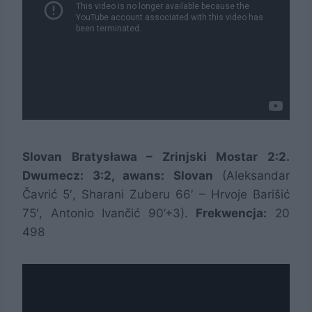
Slovan Bratysława – Zrinjski Mostar 2:2.
Dwumecz: 3:2, awans: Slovan
(Aleksandar
Čavrić 5′, Sharani Zuberu 66′ – Hrvoje Barišić
75′, Antonio Ivančić 90’+3).
Frekwencja:
20
498