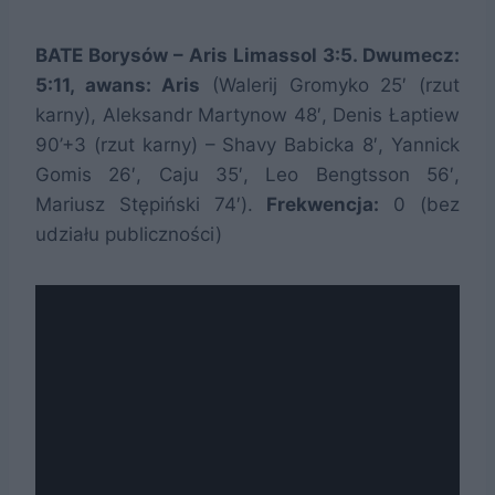
BATE Borysów – Aris Limassol 3:5. Dwumecz:
5:11, awans: Aris
(Walerij Gromyko 25′ (rzut
karny), Aleksandr Martynow 48′, Denis Łaptiew
90’+3 (rzut karny) – Shavy Babicka 8′, Yannick
Gomis 26′, Caju 35′, Leo Bengtsson 56′,
Mariusz Stępiński 74′).
Frekwencja:
0 (bez
udziału publiczności)