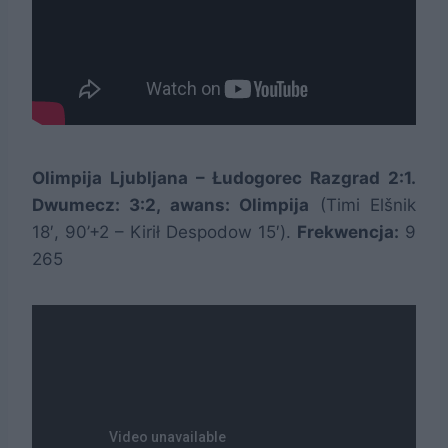
Olimpija Ljubljana – Łudogorec Razgrad 2:1.
Dwumecz: 3:2, awans: Olimpija
(Timi Elšnik
18′, 90’+2 – Kirił Despodow 15′).
Frekwencja:
9
265