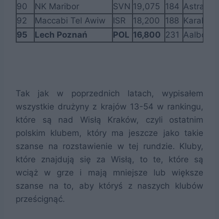
90
NK Maribor
SVN
19,075
184
Astra Gi
92
Maccabi Tel Awiw
ISR
18,200
188
Karabac
95
Lech Poznań
POL
16,800
231
Aalborg
Tak jak w poprzednich latach, wypisałem
wszystkie drużyny z krajów 13-54 w rankingu,
które są nad Wisłą Kraków, czyli ostatnim
polskim klubem, który ma jeszcze jako takie
szanse na rozstawienie w tej rundzie. Kluby,
które znajdują się za Wisłą, to te, które są
wciąż w grze i mają mniejsze lub większe
szanse na to, aby któryś z naszych klubów
prześcignąć.