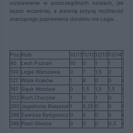
rozstawienie w poszczególnych rundach, jak
sezon wcześniej, a jesienią jedyną możliwość
znaczącego poprawienia dorobku ma Legia.
Poz.
Klub
10/11
11/12
12/13
13/14
14/1
95
Lech Poznań
10
0
1
1
1
100
Legia Warszawa
0
7
1,5
2
2
127
Wisła Kraków
1
8
0
0
0
187
Śląsk Wrocław
0
1,5
1,5
1,5
0
202
Ruch Chorzów
1
0
1
0
1,5
260
Jagiellonia Białystok
1
0,25
0
0
0
288
Zawisza Bydgoszcz
0
0
0
0
0,5
288
Piast Gliwice
0
0
0
0,5
0