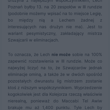
drużyna z najlepszym współczynnikiem, Lech
Poznań byłby 13. na 20 zespołów w III rundzie
(podobnie możemy wpisać na to miejsce Legię,
bo między nią a Lechem żadnej z
interesujących nas drużyn nie ma). Jest to
wariant pesymistyczny, zakładający mistrza
Szwajcarii w eliminacjach.
To oznacza, że Lech
nie może
sobie na 100%
zapewnić rozstawienia w III rundzie. Może co
najwyżej liczyć na to, że Szwajcarów jednak
eliminacje ominą, a także że w dwóch spośród
pozostałych dwunastu lig mistrzem zostanie
ktoś z niższym współczynnikiem. Wyprzedzenie
kogokolwiek jest dla Kolejorza rzeczą właściwie
nierealną, ponieważ do Maccabi Tel Awiw
brakuje mu aż 1,400 punktu. Tyle Lech by