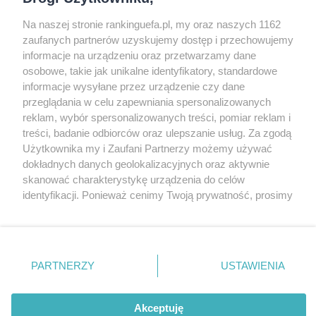
Na naszej stronie rankinguefa.pl, my oraz naszych 1162
COPYRIGHT
zaufanych partnerów uzyskujemy dostęp i przechowujemy
informacje na urządzeniu oraz przetwarzamy dane
osobowe, takie jak unikalne identyfikatory, standardowe
© Jan Sikorski 2009-2026, Rankinguefa.pl.
informacje wysyłane przez urządzenie czy dane
Wszystkie prawa zastrzeżone.
przeglądania w celu zapewniania spersonalizowanych
reklam, wybór spersonalizowanych treści, pomiar reklam i
treści, badanie odbiorców oraz ulepszanie usług. Za zgodą
Wykonanie: Strony Internetowe Warszawa
Użytkownika my i Zaufani Partnerzy możemy używać
dokładnych danych geolokalizacyjnych oraz aktywnie
O WITRYNIE
skanować charakterystykę urządzenia do celów
identyfikacji. Ponieważ cenimy Twoją prywatność, prosimy
o zgodę na korzystanie z tych technologii poprzez
Słowo oraz logo UEFA są chronione znakiem
kliknięcie „Akceptuję”. Zgoda jest dobrowolna i zawsze
możesz ją zmienić/wycofać klikając przycisk ustawień
towarowym. Ta strona nie jest powiązana z
prywatności znajdujący się w lewym dolnym rogu strony
UEFA, a jej treści są prywatnymi opiniami i
PARTNERZY
USTAWIENIA
Ta strona korzysta z ciasteczek aby świadczyć usługi na
. Niektóre rodzaje przetwarzania danych nie wymagają
opracowaniami autora.
najwyższym poziomie. Dalsze korzystanie ze strony oznacza,
zgody użytkownika, ale masz prawo sprzeciwić się
że zgadzasz się na ich użycie.
takiemu przetwarzaniu. Preferencje będą miały
Akceptuję