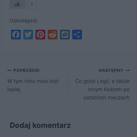
0
Udostępnij:
F
T
Pi
R
W
S
a
w
nt
e
y
h
c
itt
er
d
k
ar
e
er
e
di
o
e
Nawigacja
b
st
t
p
POPRZEDNI
NASTĘPNY
o
W tym roku musi być
Co grozi Legii, a także
wpisu
lepiej
innym klubom po
o
ostatnich meczach
k
Dodaj komentarz