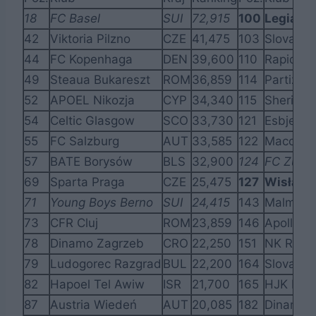
18
FC Basel
SUI
72,915
100
Legia W
42
Viktoria Pilzno
CZE
41,475
103
Slovan L
44
FC Kopenhaga
DEN
39,600
110
Rapid W
49
Steaua Bukareszt
ROM
36,859
114
Partizan
52
APOEL Nikozja
CYP
34,340
115
Sheriff T
54
Celtic Glasgow
SCO
33,730
121
Esbjerg
55
FC Salzburg
AUT
33,585
122
Maccabi 
57
BATE Borysów
BLS
32,900
124
FC Züric
69
Sparta Praga
CZE
25,475
127
Wisła K
71
Young Boys Berno
SUI
24,415
143
Malmö
73
CFR Cluj
ROM
23,859
146
Apollon 
78
Dinamo Zagrzeb
CRO
22,250
151
NK Rijek
79
Ludogorec Razgrad
BUL
22,200
164
Slovan B
82
Hapoel Tel Awiw
ISR
21,700
165
HJK Hels
87
Austria Wiedeń
AUT
20,085
182
Dinamo 