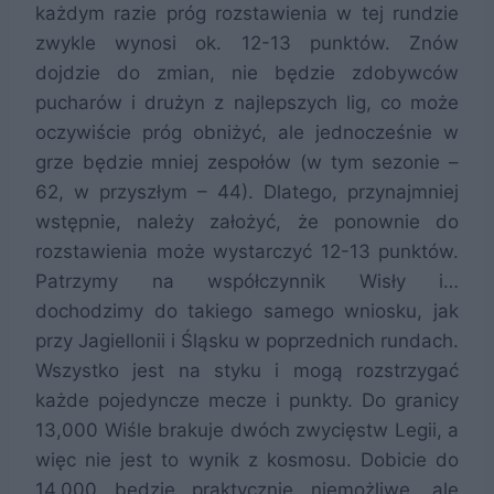
każdym razie próg rozstawienia w tej rundzie
zwykle wynosi ok. 12-13 punktów. Znów
dojdzie do zmian, nie będzie zdobywców
pucharów i drużyn z najlepszych lig, co może
oczywiście próg obniżyć, ale jednocześnie w
grze będzie mniej zespołów (w tym sezonie –
62, w przyszłym – 44). Dlatego, przynajmniej
wstępnie, należy założyć, że ponownie do
rozstawienia może wystarczyć 12-13 punktów.
Patrzymy na współczynnik Wisły i…
dochodzimy do takiego samego wniosku, jak
przy Jagiellonii i Śląsku w poprzednich rundach.
Wszystko jest na styku i mogą rozstrzygać
każde pojedyncze mecze i punkty. Do granicy
13,000 Wiśle brakuje dwóch zwycięstw Legii, a
więc nie jest to wynik z kosmosu. Dobicie do
14,000 będzie praktycznie niemożliwe, ale