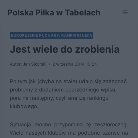
Przejdź
Polska Piłka w Tabelach
do
treści
EUROPEJSKIE PUCHARY; RANKINGI UEFA
Jest wiele do zrobienia
Autor:
Jan Sikorski
2 września 2014 10:24
Po tym jak (chyba na stałe) udało się zażegnać
problemy z dodaniem poprzedniego wpisu,
pora na następny, czyli analizę rankingu
klubowego.
Sytuacja mocno przypomina tę zeszłoroczną.
Wiele naszych klubów ma podobne szanse na