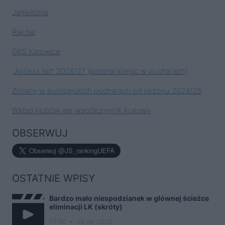
Jagiellonia
Raków
GKS Katowice
„Access list” 2026/27 (podział miejsc w pucharach)
Zmiany w europejskich pucharach od sezonu 2024/25
Wkład klubów we współczynnik krajowy
OBSERWUJ
OSTATNIE WPISY
Bardzo mało niespodzianek w głównej ścieżce
eliminacji LK (skróty)
07:00
08 sie 2026