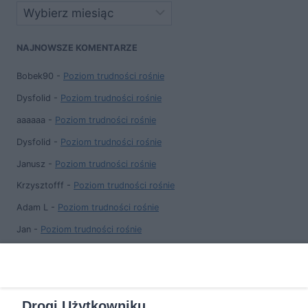
Archiwa
NAJNOWSZE KOMENTARZE
Bobek90
-
Poziom trudności rośnie
Dysfolid
-
Poziom trudności rośnie
aaaaaa
-
Poziom trudności rośnie
Dysfolid
-
Poziom trudności rośnie
Janusz
-
Poziom trudności rośnie
Krzysztofff
-
Poziom trudności rośnie
Adam L
-
Poziom trudności rośnie
Jan
-
Poziom trudności rośnie
Wojtek
-
Poziom trudności rośnie
Adam
-
Poziom trudności rośnie
Drogi Użytkowniku,