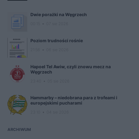
Dwie porażki na Węgrzech
00:15
07 sie 2026
Poziom trudności rośnie
21:56
06 sie 2026
Hapoel Tel Awiw, czyli znowu mecz na
Węgrzech
23:40
05 sie 2026
Hammarby – niedobrana para z trofeami i
europejskimi pucharami
23:10
04 sie 2026
ARCHIWUM