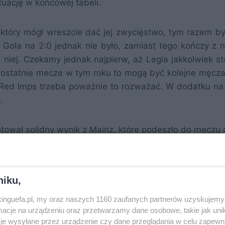
tuację w końcowej tabeli.
który mógł wreszcie dać jej zwycięstwo, tym razem by
 Gola na 2:0 jednak nie było, zamiast tego kończy z n
 niej. Czekamy jednak najpierw, aż Legia jakkolwiek st
a ostatnie mecze w tym roku to mogą być kolejne męcza
n Red Imps trzeba poważnie to rozważać. W dodatku na 
.
otował solidny wynik z Mainz, które podeszło do meczu 
przed ewentualną grą z silnymi przeciwnikami wiosn
 niezła, ale nie do końca komfortowa i można ją poprawi
awna zwycięstwo w Czechach.
niku,
nkinguefa.pl, my oraz naszych 1160 zaufanych partnerów uzyskujemy 
 to wielki mecz w jego wykonaniu, daje mu historyczn
cje na urządzeniu oraz przetwarzamy dane osobowe, takie jak unika
ominięcie rundy barażowej. Wicemistrz Polski był fawo
je wysyłane przez urządzenie czy dane przeglądania w celu zapewn