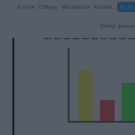
Przejdź
O mnie
O Blogu
Współpraca
Kontakt
JS_
do
treści
Strona główna