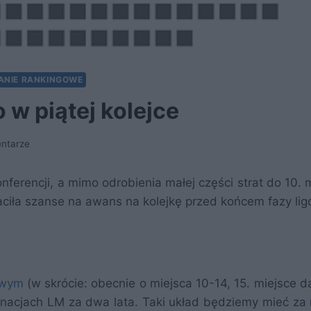
NIE RANKINGOWE
 w piątej kolejce
ntarze
nferencji, a mimo odrobienia małej części strat do 10. 
raciła szanse na awans na kolejkę przed końcem fazy lig
owym
(w skrócie: obecnie o miejsca 10-14, 15. miejsce d
acjach LM za dwa lata. Taki układ będziemy mieć za r