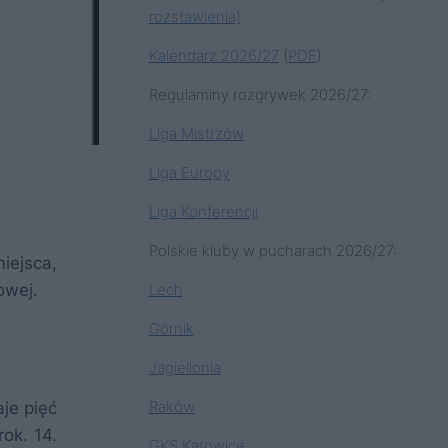
rozstawienia)
Kalendarz 2026/27
(
PDF
)
Regulaminy rozgrywek 2026/27:
Liga Mistrzów
Liga Europy
Liga Konferencji
Polskie kluby w pucharach 2026/27:
miejsca,
Lech
owej.
Górnik
Jagiellonia
Raków
aje pięć
ok. 14.
GKS Katowice