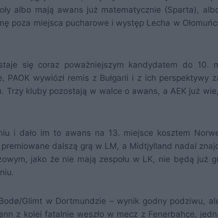
ły albo mają awans już matematycznie (Sparta), alb
gmę poza miejsca pucharowe i występ Lecha w Ołomuń
staje się coraz poważniejszym kandydatem do 10. m
 PAOK wywiózł remis z Bułgarii i z ich
perspektywy z
. Trzy kluby pozostają w walce o awans, a AEK już wie,
iu i dało im to awans na 13. miejsce kosztem Norwe
premiowane dalszą grą w LM, a Midtjylland nadal znajd
zowym, jako że nie mają zespołu w LK, nie będą już gr
niu.
 Bodø/Glimt w Dortmundzie – wynik godny podziwu, al
rann z kolei fatalnie weszło w mecz z Fenerbahçe, jedn