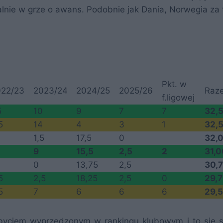
 realnie w grze o awans. Podobnie jak Dania, Norwegia za
Pkt. w
022/23
2023/24
2024/25
2025/26
Raz
f.ligowej
5
10
9
7
7
32,
5
14
4
3
1
32,
1,5
17,5
0
32,
9
15,5
2,5
2
31,
0
13,75
2,5
30,
5
2,5
18,25
2,5
0
29,
5
7
6
6
6
29,
byciem wyprzedzonym w rankingu klubowym i to się s