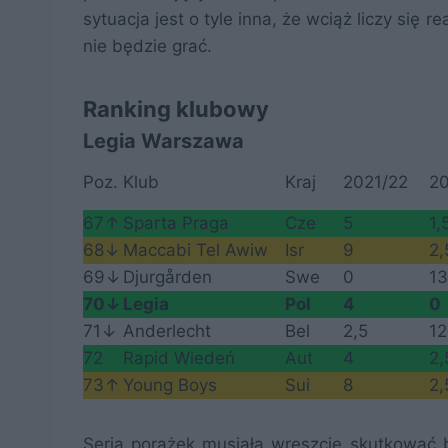
sytuacja jest o tyle inna, że wciąż liczy się
nie będzie grać.
Ranking klubowy
Legia Warszawa
Poz.
Klub
Kraj
2021/22
2
67↑
Sparta Praga
Cze
5
1,
68↓
Maccabi Tel Awiw
Isr
9
2,
69↓
Djurgården
Swe
0
13
70↓
Legia
Pol
4
0
71↓
Anderlecht
Bel
2,5
12
72
Rapid Wiedeń
Aut
4
2,
73↑
Young Boys
Sui
8
2,
Seria porażek musiała wreszcie skutkować 