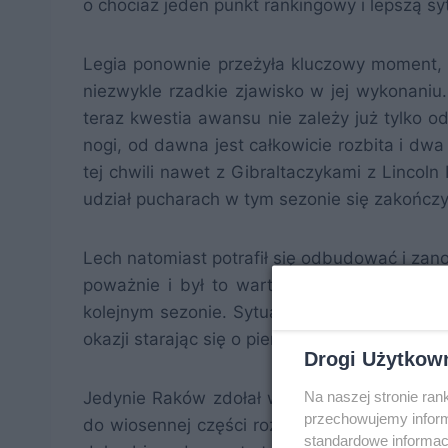
o chociaż jeden punkt rankingowy i lepszą sy
Legia ponownie przeżyła kluczowy moment, 
niezwykle rzadkie zjawisko w jej wykonaniu.
teraz kwestia awansu nie zależy już tylko od
nogi, od dawna jest całkowicie rozbita i dw
tej chwili nawet z Gibraltaczykami z Lincol
udział pucharach w tym sezonie się zakończy
Lech natomiast potrafił się odbudować i zan
poważnie i był to wartościowy sprawdzian 
kolejnym sezonie. Sytuacja w tabeli też jest
okazji starając się o pierwsze od bardzo d
Drogi Użytkow
Na naszej stronie ra
Jedynie Raków zdołał wygrać i choć nie był
przechowujemy informa
do wiosennej części rozgrywek i szansę na p
standardowe informac