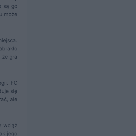
o są go
cu może
iejsca.
abrakło
 że gra
gii. FC
uje się
ać, ale
e wciąż
ak jego