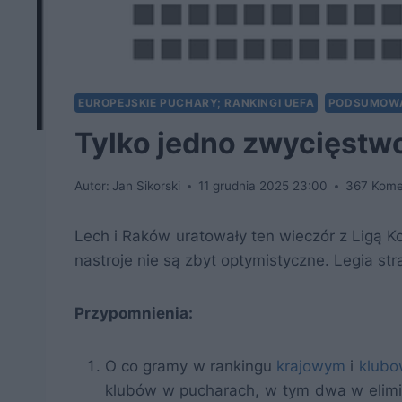
EUROPEJSKIE PUCHARY; RANKINGI UEFA
PODSUMOWA
Tylko jedno zwycięstwo
Autor:
Jan Sikorski
11 grudnia 2025 23:00
367 Kome
Lech i Raków uratowały ten wieczór z Ligą Ko
nastroje nie są zbyt optymistyczne. Legia st
Przypomnienia:
O co gramy w rankingu
krajowym
i
klub
klubów w pucharach, w tym dwa w elimin