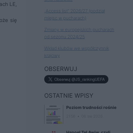
jach LE,
„Access list” 2026/27 (podział
miejsc w pucharach)
oże się
Zmiany w europejskich pucharach
od sezonu 2024/25
Wkład klubów we współczynnik
krajowy
OBSERWUJ
OSTATNIE WPISY
Poziom trudności rośnie
21:56
06 sie 2026
Hapoel Tel Awiw, czyli