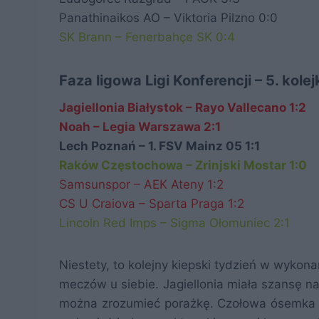
Panathinaikos AO – Viktoria Pilzno 0:0
SK Brann – Fenerbahçe SK 0:4
Faza ligowa Ligi Konferencji – 5. kolej
Jagiellonia Białystok – Rayo Vallecano 1:2
Noah – Legia Warszawa 2:1
Lech Poznań – 1. FSV Mainz 05 1:1
Raków Częstochowa – Zrinjski Mostar 1:0
Samsunspor – AEK Ateny 1:2
CS U Craiova – Sparta Praga 1:2
Lincoln Red Imps – Sigma Ołomuniec 2:1
Niestety, to kolejny kiepski tydzień w wyko
meczów u siebie. Jagiellonia miała szansę na
można zrozumieć porażkę. Czołowa ósemka w