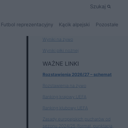
Szukaj
Futbol reprezentacyjny
Kącik alpejski
Pozostałe
Wyniki na żywo
Wyniki piłki nożnej
WAŻNE LINKI
Rozstawienia 2026/27 – schemat
Rozstawienia na żywo
Ranking krajowy UEFA
Ranking klubowy UEFA
Zasady europejskich pucharów od
sezonu 2024/25 (format, punktacja,