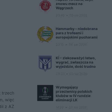
znowu mecz na
Węgrzech
23:40
05 sie 2026
Hammarby – niedobrana
para z trofeami i
europejskimi pucharami
23:10
04 sie 2026
KÍ – zlekceważyć łatwo,
wygrać, zwłaszcza na
wyjeździe, dość trudno
23:20
03 sie 2026
Wymagający
przeciwnicy polskich
 trzech
klubów w IV rundzie
em, więc
eliminacji LK
ii z AZ
14:22
03 sie 2026