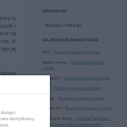
ARCHIWUM
łoby to
Archiwa
iczym i
anie na
NAJNOWSZE KOMENTARZE
rnie. W
tym jej
Woj
-
Poziom trudności rośnie
realna ocena
-
Poziom trudności
rośnie
całkiem
Bobek90
-
Poziom trudności rośnie
ą czy w
Woj
-
Poziom trudności rośnie
ć, przy
Arthur
-
Poziom trudności rośnie
Marcin M.
-
Poziom trudności rośnie
dostęp i
y awans
Spokojna Woda
-
Hapoel Tel Awiw,
lne identyfikatory,
rytem i
czyli znowu mecz na Węgrzech
iania