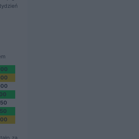
 tydzień
em
500
500
000
000
750
750
500
tało za