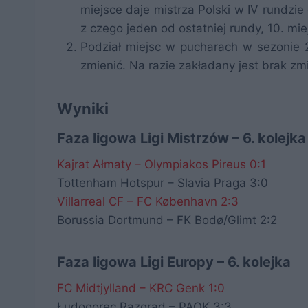
miejsce daje mistrza Polski w IV rundzie
z czego jeden od ostatniej rundy, 10. mie
Podział miejsc w pucharach w sezonie 2
zmienić. Na razie zakładany jest brak z
Wyniki
Faza ligowa Ligi Mistrzów – 6. kolejka
Kajrat Ałmaty – Olympiakos Pireus 0:1
Tottenham Hotspur – Slavia Praga 3:0
Villarreal CF – FC København 2:3
Borussia Dortmund – FK Bodø/Glimt 2:2
Faza ligowa Ligi Europy – 6. kolejka
FC Midtjylland – KRC Genk 1:0
Łudogorec Razgrad – PAOK 3:3