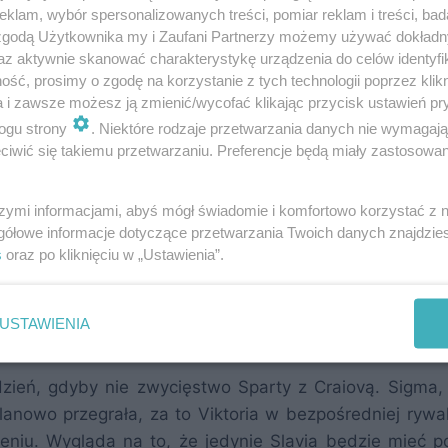
klam, wybór spersonalizowanych treści, pomiar reklam i treści, bad
 zgodą Użytkownika my i Zaufani Partnerzy możemy używać dokład
az aktywnie skanować charakterystykę urządzenia do celów identyfi
ść, prosimy o zgodę na korzystanie z tych technologii poprzez klikn
a i zawsze możesz ją zmienić/wycofać klikając przycisk ustawień pr
edziła Norwegię, za to my… odrobiliśmy 0,15 punktu do
ogu strony
. Niektóre rodzaje przetwarzania danych nie wymagaj
ji.
iwić się takiemu przetwarzaniu. Preferencje będą miały zastosowania
23/24
2024/25
2025/26
Razem
Dystans
Ten tydzi
szymi informacjami, abyś mógł świadomie i komfortowo korzystać z
,500
10,550
7,400
44,900
3,775
0,600
gółowe informacje dotyczące przetwarzania Twoich danych znajdzi
,400
12,687
8,300
42,512
1,387
1,200
s
oraz po kliknięciu w „Ustawienia”.
875
11,750
10,125
41,125
–
0,750
500
7,656
9,125
38,981
2,144
1,000
USTAWIENIA
000
11,812
5,400
38,587
2,538
0,200
ień, gdyby nie zwycięstwo Sparty z Craiovą. Sigma, 
lanowo przegrała, za to Viktoria w bezpośredniej rywali
eniu. Wygląda na to, że jedynie Slavia będzie mieć 