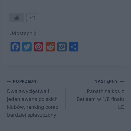
+11
Udostępnij:
F
T
Pi
R
W
S
a
w
nt
e
y
h
c
itt
er
d
k
ar
e
er
e
di
o
e
Nawigacja
b
st
t
p
POPRZEDNI
NASTĘPNY
o
Dwa zwycięstwa i
Panathinaikos z
wpisu
jeden awans polskich
Betisem w 1/8 finału
o
klubów, ranking coraz
LE
k
bardziej spłaszczony