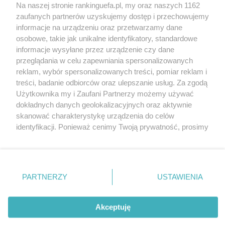
Na naszej stronie rankinguefa.pl, my oraz naszych 1162
COPYRIGHT
zaufanych partnerów uzyskujemy dostęp i przechowujemy
informacje na urządzeniu oraz przetwarzamy dane
osobowe, takie jak unikalne identyfikatory, standardowe
© Jan Sikorski 2009-2026, Rankinguefa.pl.
informacje wysyłane przez urządzenie czy dane
Wszystkie prawa zastrzeżone.
przeglądania w celu zapewniania spersonalizowanych
reklam, wybór spersonalizowanych treści, pomiar reklam i
treści, badanie odbiorców oraz ulepszanie usług. Za zgodą
Wykonanie: Strony Internetowe Warszawa
Użytkownika my i Zaufani Partnerzy możemy używać
dokładnych danych geolokalizacyjnych oraz aktywnie
O WITRYNIE
skanować charakterystykę urządzenia do celów
identyfikacji. Ponieważ cenimy Twoją prywatność, prosimy
o zgodę na korzystanie z tych technologii poprzez
Słowo oraz logo UEFA są chronione znakiem
kliknięcie „Akceptuję”. Zgoda jest dobrowolna i zawsze
możesz ją zmienić/wycofać klikając przycisk ustawień
towarowym. Ta strona nie jest powiązana z
prywatności znajdujący się w lewym dolnym rogu strony
UEFA, a jej treści są prywatnymi opiniami i
PARTNERZY
USTAWIENIA
Ta strona korzysta z ciasteczek aby świadczyć usługi na
. Niektóre rodzaje przetwarzania danych nie wymagają
opracowaniami autora.
najwyższym poziomie. Dalsze korzystanie ze strony oznacza,
zgody użytkownika, ale masz prawo sprzeciwić się
że zgadzasz się na ich użycie.
takiemu przetwarzaniu. Preferencje będą miały
Akceptuję
Polityka prywatności
zastosowania tylko na tej witrynie.
Zgoda