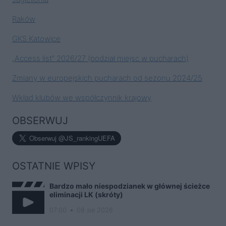
Raków
GKS Katowice
„Access list” 2026/27 (podział miejsc w pucharach)
Zmiany w europejskich pucharach od sezonu 2024/25
Wkład klubów we współczynnik krajowy
OBSERWUJ
OSTATNIE WPISY
Bardzo mało niespodzianek w głównej ścieżce
eliminacji LK (skróty)
07:00
08 sie 2026