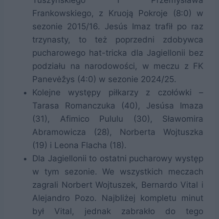
Tuszyńskiego i Przemysława
Frankowskiego, z Kruoją Pokroje (8:0) w
sezonie 2015/16. Jesús Imaz trafił po raz
trzynasty, to też poprzedni zdobywca
pucharowego hat-tricka dla Jagiellonii bez
podziału na narodowości, w meczu z FK
Panevėžys (4:0) w sezonie 2024/25.
Kolejne występy piłkarzy z czołówki –
Tarasa Romanczuka (40), Jesúsa Imaza
(31), Afimico Pululu (30), Sławomira
Abramowicza (28), Norberta Wojtuszka
(19) i Leona Flacha (18).
Dla Jagiellonii to ostatni pucharowy występ
w tym sezonie. We wszystkich meczach
zagrali Norbert Wojtuszek, Bernardo Vital i
Alejandro Pozo. Najbliżej kompletu minut
był Vital, jednak zabrakło do tego