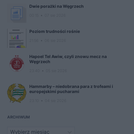
Dwie porażki na Węgrzech
00:15
07 sie 2026
Poziom trudności rośnie
21:56
06 sie 2026
Hapoel Tel Awiw, czyli znowu mecz na
Węgrzech
23:40
05 sie 2026
Hammarby – niedobrana para z trofeami i
europejskimi pucharami
23:10
04 sie 2026
ARCHIWUM
Archiwa