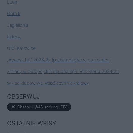
Lech
Górnik
Jagiellonia
Raków
GKS Katowice
„Access list” 2026/27 (podział miejsc w pucharach)
Zmiany w europejskich pucharach od sezonu 2024/25
Wkład klubów we współczynnik krajowy
OBSERWUJ
OSTATNIE WPISY