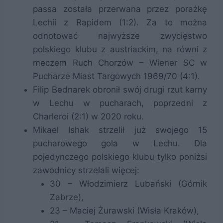
passa została przerwana przez porażkę
Lechii z Rapidem (1:2). Za to można
odnotować najwyższe zwycięstwo
polskiego klubu z austriackim, na równi z
meczem Ruch Chorzów – Wiener SC w
Pucharze Miast Targowych 1969/70 (4:1).
Filip Bednarek obronił swój drugi rzut karny
w Lechu w pucharach, poprzedni z
Charleroi (2:1) w 2020 roku.
Mikael Ishak strzelił już swojego 15
pucharowego gola w Lechu. Dla
pojedynczego polskiego klubu tylko poniżsi
zawodnicy strzelali więcej:
30 – Włodzimierz Lubański (Górnik
Zabrze),
23 – Maciej Żurawski (Wisła Kraków),