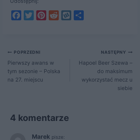
Udostępnij:
F
T
Pi
R
W
S
a
w
nt
e
y
h
c
itt
er
d
k
ar
e
er
e
di
o
e
Nawigacja
b
st
t
p
POPRZEDNI
NASTĘPNY
o
Pierwszy awans w
Hapoel Beer Szewa –
wpisu
tym sezonie – Polska
do maksimum
o
na 27. miejscu
wykorzystać mecz u
k
siebie
4 komentarze
Marek
pisze: