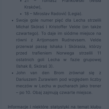
21 – Tomasz Frankowski (Wisła
Kraków),
18 – Miroslav Radović (Legia).
Swoje gole numer pięć dla Lecha strzelili
Michał Skóraś i Kristoffer Velde (on także
czwartego). To daje im siódme miejsce na
równi z Artjomsem Rudnevsem. Velde
przerwał passę Ishaka i Skórasia, którzy
przed trafieniem Norwega strzelili 11
ostatnich goli Lecha w fazie grupowej
(Ishak 8, Skóraś 3).
John van den Brom zrównał się z
Dariuszem Żurawiem pod względem liczby
meczów w Lechu w pucharach jako trener
– po 10. Obaj zajmują czwarte miejsce.
Informacje i niektóre statystyki na temat klubu