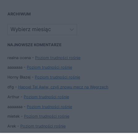
ARCHIWUM
Archiwa
NAJNOWSZE KOMENTARZE
realna ocena
-
Poziom trudności rośnie
aaaaaaa
-
Poziom trudności rośnie
Horny Błazej
-
Poziom trudności rośnie
dfg
-
Hapoel Tel Awiw, czyli znowu mecz na Węgrzech
Arthur
-
Poziom trudności rośnie
aaaaaaa
-
Poziom trudności rośnie
mietek
-
Poziom trudności rośnie
Arek
-
Poziom trudności rośnie
Marcin M.
-
Poziom trudności rośnie