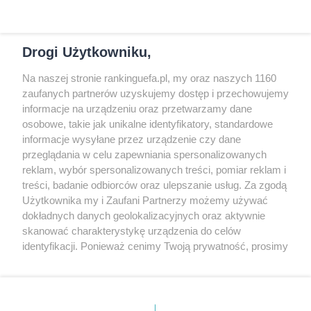
Patronus
-
Poziom trudności rośnie
Drogi Użytkowniku,
Na naszej stronie rankinguefa.pl, my oraz naszych 1160
COPYRIGHT
zaufanych partnerów uzyskujemy dostęp i przechowujemy
informacje na urządzeniu oraz przetwarzamy dane
osobowe, takie jak unikalne identyfikatory, standardowe
© Jan Sikorski 2009-2026, Rankinguefa.pl.
informacje wysyłane przez urządzenie czy dane
Wszystkie prawa zastrzeżone.
przeglądania w celu zapewniania spersonalizowanych
reklam, wybór spersonalizowanych treści, pomiar reklam i
treści, badanie odbiorców oraz ulepszanie usług. Za zgodą
Wykonanie: Strony Internetowe Warszawa
Użytkownika my i Zaufani Partnerzy możemy używać
dokładnych danych geolokalizacyjnych oraz aktywnie
O WITRYNIE
skanować charakterystykę urządzenia do celów
identyfikacji. Ponieważ cenimy Twoją prywatność, prosimy
o zgodę na korzystanie z tych technologii poprzez
Słowo oraz logo UEFA są chronione znakiem
kliknięcie „Akceptuję”. Zgoda jest dobrowolna i zawsze
możesz ją zmienić/wycofać klikając przycisk ustawień
towarowym. Ta strona nie jest powiązana z
prywatności znajdujący się w lewym dolnym rogu strony