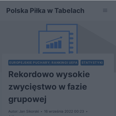
Przejdź
Polska Piłka w Tabelach
do
treści
EUROPEJSKIE PUCHARY; RANKINGI UEFA
STATYSTYKI
Rekordowo wysokie
zwycięstwo w fazie
grupowej
Autor:
Jan Sikorski
16 września 2022 00:23