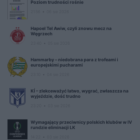
Poziom trudności rośnie
21:56
06 sie 2026
Hapoel Tel Awiw, czyli znowu mecz na
Węgrzech
23:40
05 sie 2026
Hammarby – niedobrana para z trofeami i
europejskimi pucharami
23:10
04 sie 2026
KÍ – zlekceważyć łatwo, wygrać, zwłaszcza na
wyjeździe, dość trudno
23:20
03 sie 2026
Wymagający przeciwnicy polskich klubów w IV
rundzie eliminacji LK
14:22
03 sie 2026