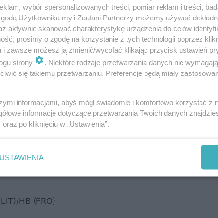
klam, wybór spersonalizowanych treści, pomiar reklam i treści, bad
 zgodą Użytkownika my i Zaufani Partnerzy możemy używać dokład
chinwali (GEO)
az aktywnie skanować charakterystykę urządzenia do celów identyfi
ść, prosimy o zgodę na korzystanie z tych technologii poprzez klikn
a i zawsze możesz ją zmienić/wycofać klikając przycisk ustawień pr
atumi (GEO)/Omonia (CYP)
ogu strony
. Niektóre rodzaje przetwarzania danych nie wymagaj
iwić się takiemu przetwarzaniu. Preferencje będą miały zastosowania
WE)
szymi informacjami, abyś mógł świadomie i komfortowo korzystać z
gółowe informacje dotyczące przetwarzania Twoich danych znajdzi
n (SCO)
s
oraz po kliknięciu w „Ustawienia”.
Reykjavik (ISL)/Koper (SVN)
USTAWIENIA
– PAOK Saloniki (GRE)
(LIT)/HB (FRO)