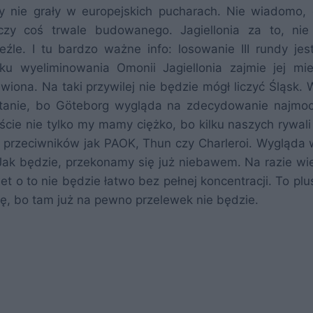
dy nie grały w europejskich pucharach. Nie wiadomo, 
czy coś trwale budowanego. Jagiellonia za to, ni
ieźle. I tu bardzo ważne info: losowanie III rundy jes
u wyeliminowania Omonii Jagiellonia zajmie jej mi
awiona. Na taki przywilej nie będzie mógł liczyć Śląsk.
dostanie, bo Göteborg wygląda na zdecydowanie najmoc
ście nie tylko my mamy ciężko, bo kilku naszych rywali
h przeciwników jak PAOK, Thun czy Charleroi. Wygląda 
. Jak będzie, przekonamy się już niebawem. Na razie wi
t o to nie będzie łatwo bez pełnej koncentracji. To plu
dę, bo tam już na pewno przelewek nie będzie.