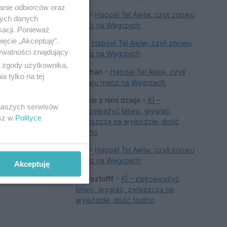
anie odbiorców oraz
dfg
-
Hapoel Tel Awiw, czyli znowu
nych danych
mecz na Węgrzech
kacji. Ponieważ
ięcie „Akceptuję”.
xd
-
Hapoel Tel Awiw, czyli znowu
ywatności znajdujący
mecz na Węgrzech
ą zgody użytkownika,
Hetman
-
Hapoel Tel Awiw, czyli
 tylko na tej
znowu mecz na Węgrzech
Co sie z nimi dzieje
-
KÍ –
 naszych serwisów
zlekceważyć łatwo, wygrać,
esz w
Polityce
zwłaszcza na wyjeździe, dość
trudno
dfg
-
Hapoel Tel Awiw, czyli znowu
mecz na Węgrzech
Akceptuję
Krzysztofff
-
KÍ – zlekceważyć
łatwo, wygrać, zwłaszcza na
wyjeździe, dość trudno