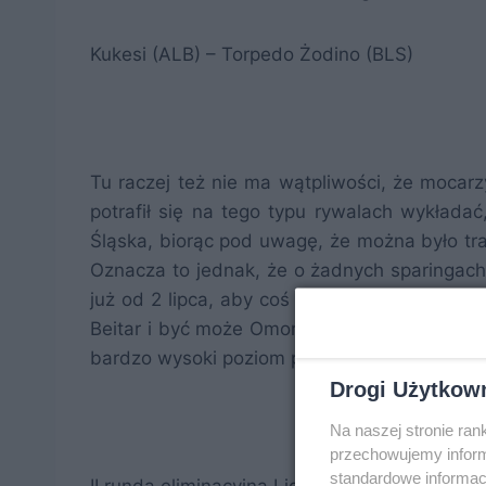
Kukesi (ALB) – Torpedo Żodino (BLS)
Tu raczej też nie ma wątpliwości, że mocar
potrafił się na tego typu rywalach wykładać
Śląska, biorąc pod uwagę, że można było traf
Oznacza to jednak, że o żadnych sparingac
już od 2 lipca, aby coś w pucharach zdziałać
Beitar i być może Omonia są w stanie się tu 
bardzo wysoki poziom przeciwników.
Drogi Użytkow
Na naszej stronie ra
przechowujemy informa
standardowe informac
II runda eliminacyjna Ligi Europy