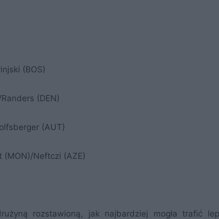
injski (BOS)
)/Randers (DEN)
Wolfsberger (AUT)
t (MON)/Neftczi (AZE)
użyną rozstawioną, jak najbardziej mogła trafić lepi