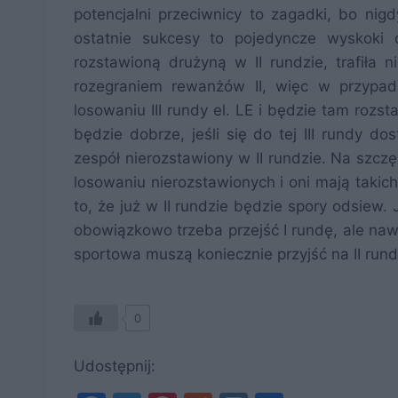
potencjalni przeciwnicy to zagadki, bo nig
ostatnie sukcesy to pojedyncze wyskoki 
rozstawioną drużyną w II rundzie, trafiła n
rozegraniem rewanżów II, więc w przypadk
losowaniu III rundy el. LE i będzie tam rozst
będzie dobrze, jeśli się do tej III rundy 
zespół nierozstawiony w II rundzie. Na szczę
losowaniu nierozstawionych i oni mają takic
to, że już w II rundzie będzie spory odsiew
obowiązkowo trzeba przejść I rundę, ale nawe
sportowa muszą koniecznie przyjść na II run
0
Udostępnij: