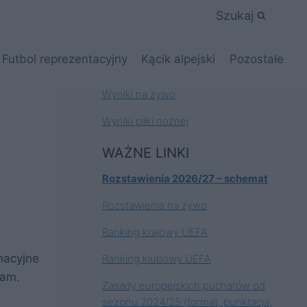
Szukaj
Futbol reprezentacyjny
Kącik alpejski
Pozostałe
Wyniki na żywo
Wyniki piłki nożnej
WAŻNE LINKI
Rozstawienia 2026/27 – schemat
Rozstawienia na żywo
Ranking krajowy UEFA
nacyjne
Ranking klubowy UEFA
zam.
Zasady europejskich pucharów od
sezonu 2024/25 (format, punktacja,