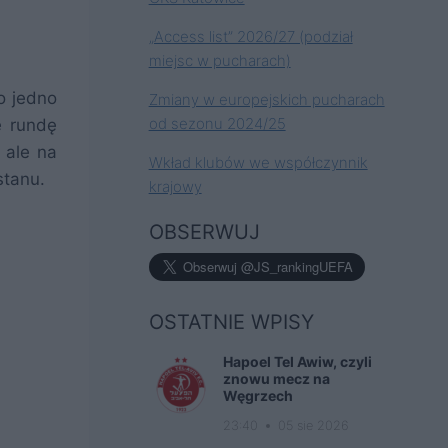
„Access list” 2026/27 (podział
miejsc w pucharach)
o jedno
Zmiany w europejskich pucharach
od sezonu 2024/25
ę rundę
 ale na
Wkład klubów we współczynnik
stanu.
krajowy
OBSERWUJ
OSTATNIE WPISY
Hapoel Tel Awiw, czyli
znowu mecz na
Węgrzech
23:40
05 sie 2026