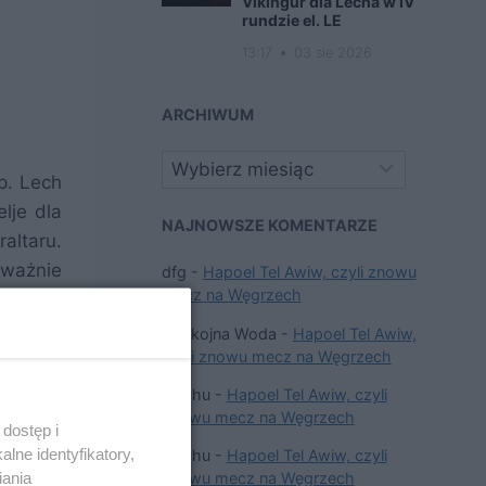
Víkingur dla Lecha w IV
rundzie el. LE
13:17
03 sie 2026
ARCHIWUM
Archiwa
p. Lech
lje dla
NAJNOWSZE KOMENTARZE
altaru.
oważnie
dfg
-
Hapoel Tel Awiw, czyli znowu
mecz na Węgrzech
Jedynie
a jakiś
Spokojna Woda
-
Hapoel Tel Awiw,
czyli znowu mecz na Węgrzech
Mi chu
-
Hapoel Tel Awiw, czyli
znowu mecz na Węgrzech
dostęp i
lne identyfikatory,
Mi chu
-
Hapoel Tel Awiw, czyli
iania
znowu mecz na Węgrzech