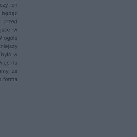
czy ich
e będąc
t przed
ejsce w
 W ogóle
niejszy
 było w
więc na
emy, że
s forma