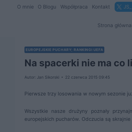
Przejdź
O mnie
O Blogu
Współpraca
Kontakt
JS_
do
treści
Strona główna
EUROPEJSKIE PUCHARY; RANKINGI UEFA
Na spacerki nie ma co l
Autor:
Jan Sikorski
22 czerwca 2015 09:45
Pierwsze trzy losowania w nowym sezonie ju
Wszystkie nasze drużyny poznały przynajmn
europejskich pucharów. Odczucia są skrajnie