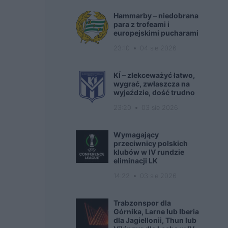
Hammarby – niedobrana
para z trofeami i
europejskimi pucharami
23:10
04 sie 2026
KÍ – zlekceważyć łatwo,
wygrać, zwłaszcza na
wyjeździe, dość trudno
23:20
03 sie 2026
Wymagający
przeciwnicy polskich
klubów w IV rundzie
eliminacji LK
14:22
03 sie 2026
Trabzonspor dla
Górnika, Larne lub Iberia
dla Jagiellonii, Thun lub