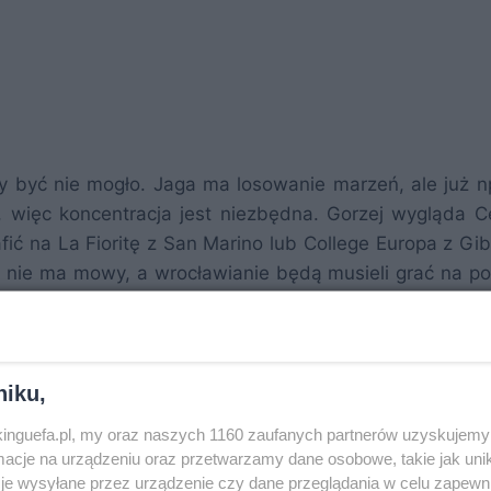
zy być nie mogło. Jaga ma losowanie marzeń, ale już n
, więc koncentracja jest niezbędna. Gorzej wygląda Ce
ić na La Fioritę z San Marino lub College Europa z Gibr
h nie ma mowy, a wrocławianie będą musieli grać na p
. Nasi rywale w większości też dostali łatwych rywali. 
potknąć i to głównie z uwagi na trudne wyjazdy, a nie n
niku,
nkinguefa.pl, my oraz naszych 1160 zaufanych partnerów uzyskujemy 
cje na urządzeniu oraz przetwarzamy dane osobowe, takie jak unika
je wysyłane przez urządzenie czy dane przeglądania w celu zapewn