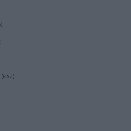
O)
)
 (KAZ)