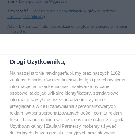
Emil
-
Dwie porażki na Węgrzech
Krzysztofff
-
Bardzo mało niespodzianek w głównej ścieżce
eliminacji LK (skróty)
Adam L
-
Bardzo mało niespodzianek w głównej ścieżce eliminacji
LK (skróty)
Adam L
-
Bardzo mało niespodzianek w głównej ścieżce eliminacji
LK (skróty)
Drogi Użytkowniku,
Na naszej stronie rankinguefa.pl, my oraz naszych 1162
COPYRIGHT
zaufanych partnerów uzyskujemy dostęp i przechowujemy
informacje na urządzeniu oraz przetwarzamy dane
osobowe, takie jak unikalne identyfikatory, standardowe
© Jan Sikorski 2009-2026, Rankinguefa.pl.
informacje wysyłane przez urządzenie czy dane
Wszystkie prawa zastrzeżone.
przeglądania w celu zapewniania spersonalizowanych
reklam, wybór spersonalizowanych treści, pomiar reklam i
treści, badanie odbiorców oraz ulepszanie usług. Za zgodą
Wykonanie: Strony Internetowe Warszawa
Użytkownika my i Zaufani Partnerzy możemy używać
dokładnych danych geolokalizacyjnych oraz aktywnie