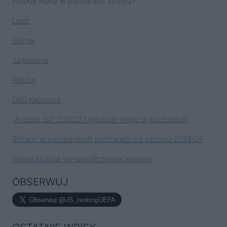
Polskie kluby w pucharach 2026/27:
Lech
Górnik
Jagiellonia
Raków
GKS Katowice
„Access list” 2026/27 (podział miejsc w pucharach)
Zmiany w europejskich pucharach od sezonu 2024/25
Wkład klubów we współczynnik krajowy
OBSERWUJ