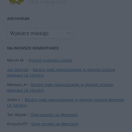
23:10
04 sie 2026
ARCHIWUM
Archiwa
NAJNOWSZE KOMENTARZE
Marcin M.
-
Poziom trudności rośnie
Jan Sikorski
-
Bardzo mało niespodzianek w głównej ścieżce
eliminacji LK (skróty)
Mateusz_H
-
Bardzo mało niespodzianek w głównej ścieżce
eliminacji LK (skróty)
Adam L
-
Bardzo mało niespodzianek w głównej ścieżce eliminacji
LK (skróty)
Też Wojtek
-
Dwie porażki na Węgrzech
Krzysztofff
-
Dwie porażki na Węgrzech