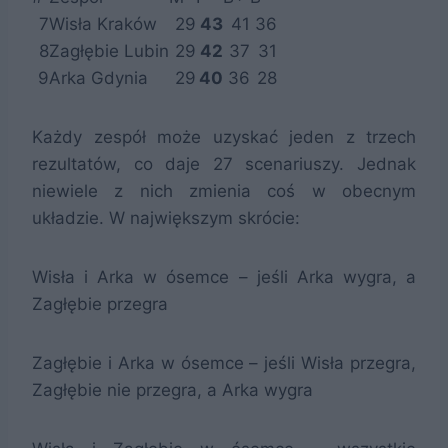
7
Wisła Kraków
29
43
41
36
8
Zagłębie Lubin
29
42
37
31
9
Arka Gdynia
29
40
36
28
Każdy zespół może uzyskać jeden z trzech
rezultatów, co daje 27 scenariuszy. Jednak
niewiele z nich zmienia coś w obecnym
układzie. W największym skrócie:
Wisła i Arka w ósemce – jeśli Arka wygra, a
Zagłębie przegra
Zagłębie i Arka w ósemce – jeśli Wisła przegra,
Zagłębie nie przegra, a Arka wygra