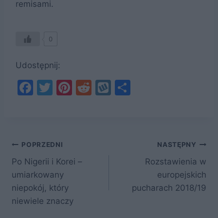
remisami.
0
Udostępnij:
F
T
Pi
R
W
S
a
w
nt
e
y
h
c
itt
er
d
k
ar
e
er
e
di
o
e
Nawigacja
b
st
t
p
POPRZEDNI
NASTĘPNY
o
Po Nigerii i Korei –
Rozstawienia w
wpisu
umiarkowany
europejskich
o
niepokój, który
pucharach 2018/19
k
niewiele znaczy