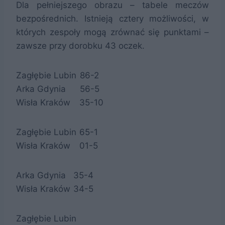
Dla pełniejszego obrazu – tabele meczów
bezpośrednich. Istnieją cztery możliwości, w
których zespoły mogą zrównać się punktami –
zawsze przy dorobku 43 oczek.
Zagłębie Lubin
8
6-2
Arka Gdynia
5
6-5
Wisła Kraków
3
5-10
Zagłębie Lubin
6
5-1
Wisła Kraków
0
1-5
Arka Gdynia
3
5-4
Wisła Kraków
3
4-5
Zagłębie Lubin