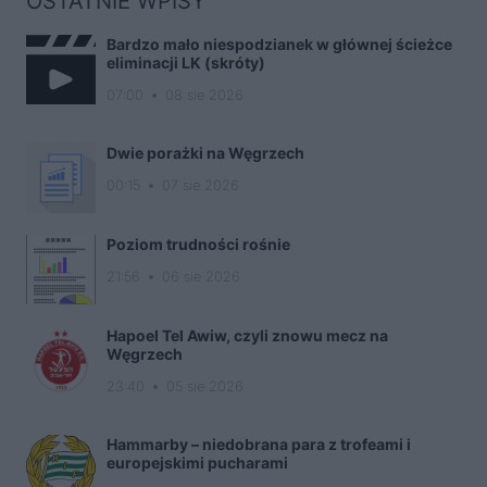
OSTATNIE WPISY
Bardzo mało niespodzianek w głównej ścieżce
eliminacji LK (skróty)
07:00
08 sie 2026
Dwie porażki na Węgrzech
00:15
07 sie 2026
Poziom trudności rośnie
21:56
06 sie 2026
Hapoel Tel Awiw, czyli znowu mecz na
Węgrzech
23:40
05 sie 2026
Hammarby – niedobrana para z trofeami i
europejskimi pucharami