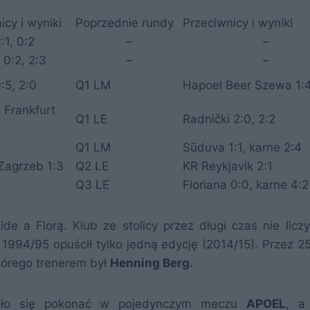
icy i wyniki
Poprzednie rundy
Przeciwnicy i wyniki
:1, 0:2
–
–
0:2, 2:3
–
–
:5, 2:0
Q1 LM
Hapoel Beer Szewa 1:4
t Frankfurt
Q1 LE
Radnički 2:0, 2:2
Q1 LM
Sūduva 1:1, karne 2:4
Zagrzeb 1:3
Q2 LE
KR Reykjavik 2:1
Q3 LE
Floriana 0:0, karne 4:2
e a Florą. Klub ze stolicy przez długi czas nie liczy
994/95 opuścił tylko jedną edycję (2014/15). Przez 25 
órego trenerem był
Henning Berg.
udało się pokonać w pojedynczym meczu
APOEL
, a