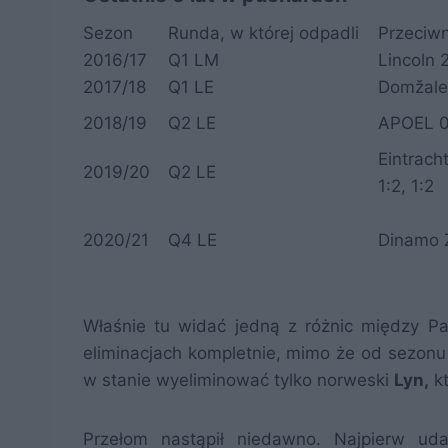
Sezon
Runda, w której odpadli
Przeciwn
2016/17
Q1 LM
Lincoln 2
2017/18
Q1 LE
Domžale 
2018/19
Q2 LE
APOEL 0
Eintrach
2019/20
Q2 LE
1:2, 1:2
2020/21
Q4 LE
Dinamo 
Właśnie tu widać jedną z różnic między Paid
eliminacjach kompletnie, mimo że od sezonu 1
w stanie wyeliminować tylko norweski
Lyn,
kt
Przełom nastąpił niedawno. Najpierw 