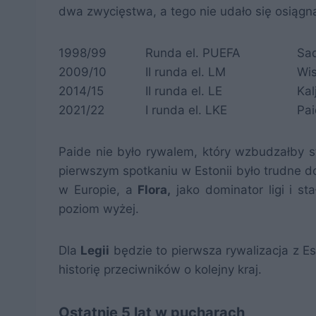
dwa zwycięstwa, a tego nie udało się osiągną
1998/99
Runda el. PUEFA
Sa
2009/10
II runda el. LM
Wis
2014/15
II runda el. LE
Kal
2021/22
I runda el. LKE
Pa
Paide nie było rywalem, który wzbudzałby 
pierwszym spotkaniu w Estonii było trudne 
w Europie, a
Flora,
jako dominator ligi i sta
poziom wyżej.
Dla
Legii
będzie to pierwsza rywalizacja z E
historię przeciwników o kolejny kraj.
Ostatnie 5 lat w pucharach