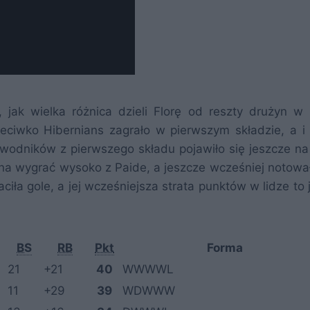
k wielka różnica dzieli Florę od reszty drużyn w E
iwko Hibernians zagrało w pierwszym składzie, a i 
awodników z pierwszego składu pojawiło się jeszcze na
nna wygrać wysoko z Paide, a jeszcze wcześniej notował
ciła gole, a jej wcześniejsza strata punktów w lidze to
BS
RB
Pkt
Forma
21
+21
40
WWWWL
11
+29
39
WDWWW