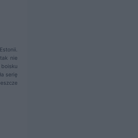
stonii.
tak nie
 boisku
a serię
 jeszcze