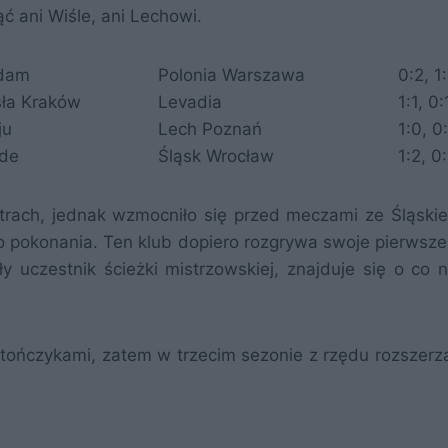
ć ani Wiśle, ani Lechowi.
dam
Polonia Warszawa
0:2, 1
ła Kraków
Levadia
1:1, 0:
ju
Lech Poznań
1:0, 0
ide
Śląsk Wrocław
1:2, 0
strach, jednak wzmocniło się przed meczami ze Śląski
do pokonania. Ten klub dopiero rozgrywa swoje pierwsz
ły uczestnik ścieżki mistrzowskiej, znajduje się o co n
stończykami, zatem w trzecim sezonie z rzędu rozszerz