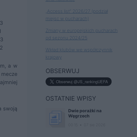
„Access list” 2026/27 (podział
miejsc w pucharach)
:3
Zmiany w europejskich pucharach
1
od sezonu 2024/25
:3
:2
Wkład klubów we współczynnik
krajowy
em, a w
OBSERWUJ
e mecze
ajmniej
OSTATNIE WPISY
a swoją
Dwie porażki na
Węgrzech
00:15
07 sie 2026