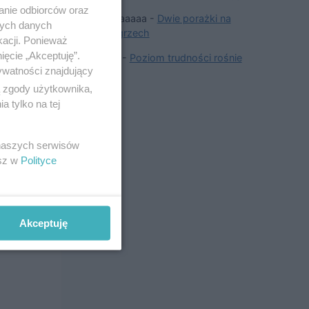
pinen
i
anie odbiorców oraz
aaaaaaaa
-
Dwie porażki na
nych danych
Węgrzech
kacji. Ponieważ
ięcie „Akceptuję”.
Jan
-
Poziom trudności rośnie
ywatności znajdujący
ą zgody użytkownika,
 tylko na tej
 naszych serwisów
esz w
Polityce
Akceptuję