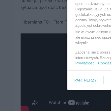
stanie jej przekuć w gole. Dopiero po czerwo
spersonalizowanych re
sytuacja była dość bezpieczna.
ulepszanie usług. Za
geolokalizacyjnych or
cenimy Twoją prywatno
Hibernians FC – Flora Tallinn 0:3
Zgoda jest dobrowoln
się w lewym dolnym r
ale masz prawo sprzec
witrynie.
Zapoznaj się z poniż
internetowych. Szcze
Prywatności
i
Cookie
PARTNERZY