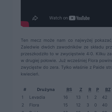
Ten mecz może nam co najwyżej pokazać, ja
Zaledwie dwóch zawodników ze składu przec
przeszkodziło to w zwycięstwie 4:0. Kilku z
w drugiej połowie. Już wcześniej Flora powi
zwycięstw do zera. Tylko właśnie z Paide stra
kwiecień.
#
Drużyna
RS
Z
R
P
BZ
1
Levadia
16
13
1
2
42
2
Flora
15
12
3
0
40