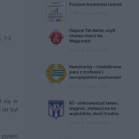
Poziom trudności rośnie
21:56
06 sie 2026
Hapoel Tel Awiw, czyli
znowu mecz na
, 1:3
Węgrzech
23:40
05 sie 2026
Hammarby – niedobrana
para z trofeami i
europejskimi pucharami
23:10
04 sie 2026
ł się w
KÍ – zlekceważyć łatwo,
wygrać, zwłaszcza na
lat był
wyjeździe, dość trudno
23:20
03 sie 2026
 potem