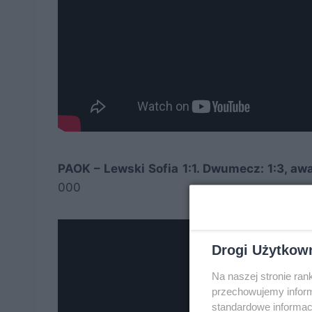
PAOK – Lewski Sofia 1:1. Dwumecz: 1:3, aw
000
Drogi Użytkow
Na naszej stronie ra
przechowujemy informa
standardowe informac