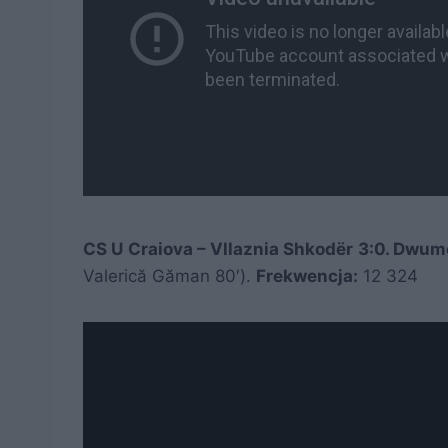
CS U Craiova – Vllaznia Shkodër 3:0. Dwume
Valerică Găman 80′).
Frekwencja:
12 324