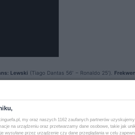
ans: Lewski
(Tiago Dantas 56′ – Ronaldo 25′).
Frekwen
niku,
nkinguefa.pl, my oraz naszych 1162 zaufanych partnerów uzyskujemy 
cje na urządzeniu oraz przetwarzamy dane osobowe, takie jak unika
je wysyłane przez urządzenie czy dane przeglądania w celu zapewn