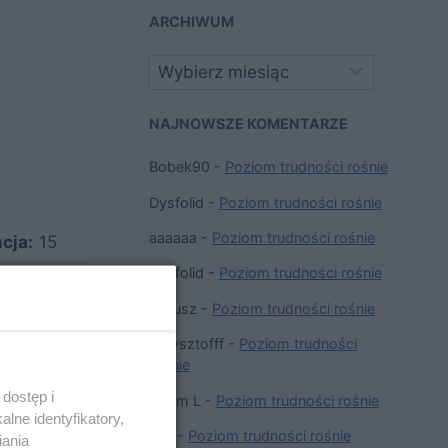
ARCHIWUM
Archiwa
NAJNOWSZE KOMENTARZE
Bobek90
-
Poziom trudności rośnie
Dysfolid
-
Poziom trudności rośnie
aaaaaa
-
Poziom trudności rośnie
cja:
15
Dysfolid
-
Poziom trudności rośnie
Janusz
-
Poziom trudności rośnie
Krzysztofff
-
Poziom trudności
rośnie
dostęp i
Adam L
-
Poziom trudności rośnie
lne identyfikatory,
Jan
-
Poziom trudności rośnie
iania