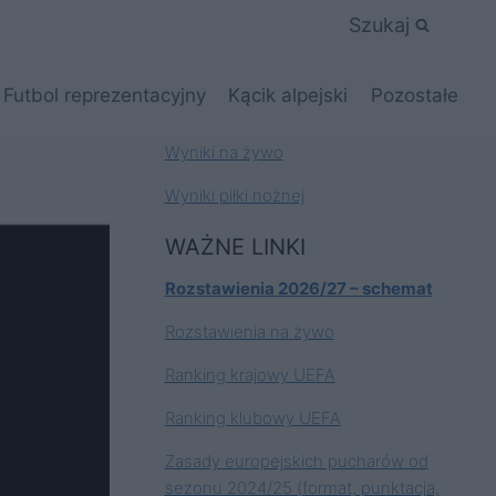
Szukaj
Futbol reprezentacyjny
Kącik alpejski
Pozostałe
Wyniki na żywo
Wyniki piłki nożnej
WAŻNE LINKI
Rozstawienia 2026/27 – schemat
Rozstawienia na żywo
Ranking krajowy UEFA
Ranking klubowy UEFA
Zasady europejskich pucharów od
sezonu 2024/25 (format, punktacja,