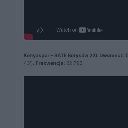
Konyaspor – BATE Borysów 2:0. Dwumecz: 5
43′).
Frekwencja:
22 795