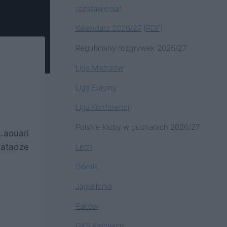
rozstawienia)
Kalendarz 2026/27
(
PDF
)
Regulaminy rozgrywek 2026/27:
Liga Mistrzów
Liga Europy
Liga Konferencji
Polskie kluby w pucharach 2026/27:
Laouari
Lech
abatadze
Górnik
Jagiellonia
Raków
GKS Katowice