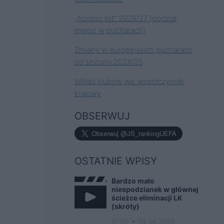
„Access list” 2026/27 (podział
miejsc w pucharach)
Zmiany w europejskich pucharach
od sezonu 2024/25
Wkład klubów we współczynnik
krajowy
OBSERWUJ
OSTATNIE WPISY
Bardzo mało
niespodzianek w głównej
ścieżce eliminacji LK
(skróty)
07:00
08 sie 2026