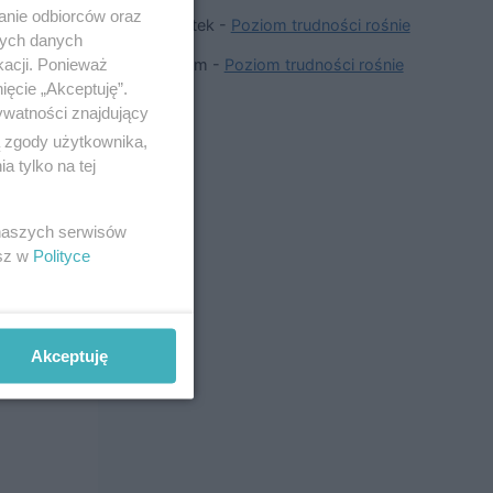
anie odbiorców oraz
Wojtek
-
Poziom trudności rośnie
nych danych
kacji. Ponieważ
Adam
-
Poziom trudności rośnie
ięcie „Akceptuję”.
ywatności znajdujący
ą zgody użytkownika,
 tylko na tej
 naszych serwisów
esz w
Polityce
95
Akceptuję