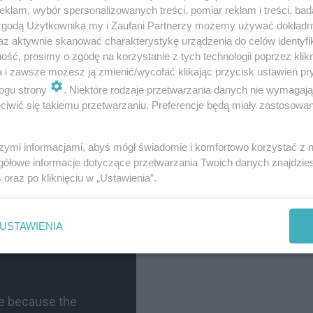
klam, wybór spersonalizowanych treści, pomiar reklam i treści, bad
 zgodą Użytkownika my i Zaufani Partnerzy możemy używać dokład
az aktywnie skanować charakterystykę urządzenia do celów identyfi
ść, prosimy o zgodę na korzystanie z tych technologii poprzez klikn
a i zawsze możesz ją zmienić/wycofać klikając przycisk ustawień pr
ogu strony
. Niektóre rodzaje przetwarzania danych nie wymagaj
iwić się takiemu przetwarzaniu. Preferencje będą miały zastosowania
szymi informacjami, abyś mógł świadomie i komfortowo korzystać z
gółowe informacje dotyczące przetwarzania Twoich danych znajdzi
ecz: 2:0, awans: Ħamrun
(Jonny 15′).
Frekwencja:
1 6
s
oraz po kliknięciu w „Ustawienia”.
USTAWIENIA