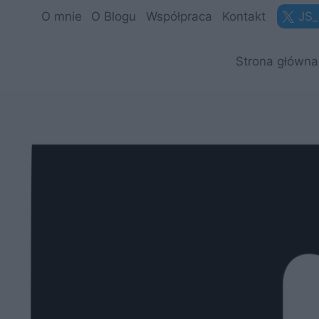
Przejdź
O mnie
O Blogu
Współpraca
Kontakt
JS_
do
treści
Strona główna