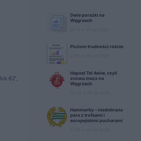
Dwie porażki na
Węgrzech
00:15
07 sie 2026
Poziom trudności rośnie
21:56
06 sie 2026
Hapoel Tel Awiw, czyli
lva 62′,
znowu mecz na
Węgrzech
23:40
05 sie 2026
Hammarby – niedobrana
para z trofeami i
europejskimi pucharami
23:10
04 sie 2026