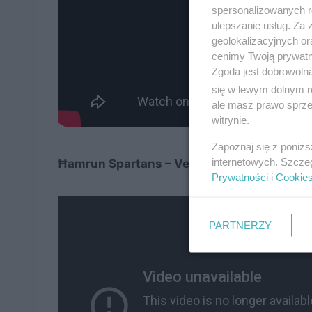
spersonalizowanych re
ulepszanie usług. Za
geolokalizacyjnych or
cenimy Twoją prywatno
Zgoda jest dobrowoln
się w lewym dolnym r
ale masz prawo sprzec
witrynie.
Zapoznaj się z poniż
internetowych. Szcze
Ħamrun Spartans – Velež Mostar 1:0. Dwum
Prywatności
i
Cookie
PARTNERZY