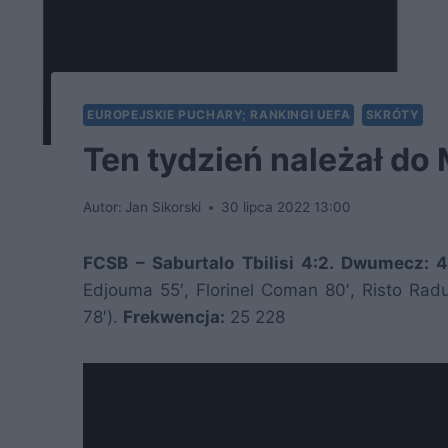
EUROPEJSKIE PUCHARY; RANKINGI UEFA
SKRÓTY
Ten tydzień należał do 
Autor:
Jan Sikorski
30 lipca 2022 13:00
FCSB – Saburtalo Tbilisi 4:2. Dwumecz: 
Edjouma 55′, Florinel Coman 80′, Risto Radun
78′).
Frekwencja:
25 228