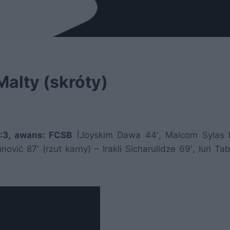
Malty (skróty)
4:3, awans: FCSB
(Joyskim Dawa 44′, Malcom Sylas 
ović 87′ (rzut karny) – Irakli Sicharulidze 69′, Iuri T