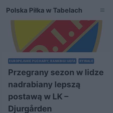
Przejdź
Polska Piłka w Tabelach
do
treści
EUROPEJSKIE PUCHARY; RANKINGI UEFA
RYWALE
Przegrany sezon w lidze
nadrabiany lepszą
postawą w LK –
Djurgården