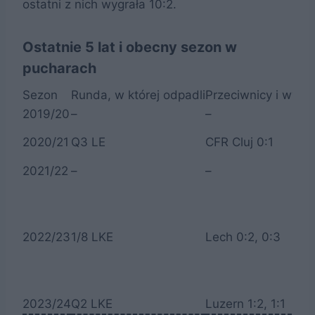
ostatni z nich wygrała 10:2.
Ostatnie 5 lat i obecny sezon w
pucharach
Sezon
Runda, w której odpadli
Przeciwnicy i wynik
2019/20
–
–
2020/21
Q3 LE
CFR Cluj 0:1
2021/22
–
–
2022/23
1/8 LKE
Lech 0:2, 0:3
2023/24
Q2 LKE
Luzern 1:2, 1:1