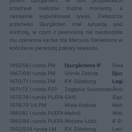
potem Djurgården. W obu przypadkach
przetrwał nieliczne trudne momenty, a
następnie wypunktował rywali. Zwłaszcza
przeciwko Djurgården miał sytuację pod
kontrolą, w czym z pewnością nie zaszkodziła
mu czerwona kartka dla Marcusa Danielsona w
końcówce pierwszej połowy rewanżu.
1955/56
I runda PM
Djurgårdens IF
Gwardi
1967/68
I runda PM
Górnik Zabrze
Djurgår
1970/71
I runda PM
IFK Göteborg
Legia 
1971/72
I runda PZP
Zagłębie Sosnowiec
Åtvidab
1975/76
I runda PUEFA
GAIS
Śląsk W
1978/79
1/4 PM
Wisła Kraków
Malmö 
1981/82
I runda PUEFA
Malmö
Wisła K
1983/84
I runda PUEFA
Widzew Łódź
IF Elfsb
1992/93
II runda LM
IFK Göteborg
Lech Po