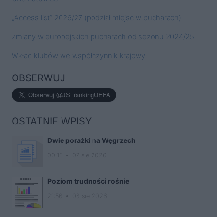
„Access list” 2026/27 (podział miejsc w pucharach)
Zmiany w europejskich pucharach od sezonu 2024/25
Wkład klubów we współczynnik krajowy
OBSERWUJ
OSTATNIE WPISY
Dwie porażki na Węgrzech
00:15
07 sie 2026
Poziom trudności rośnie
21:56
06 sie 2026