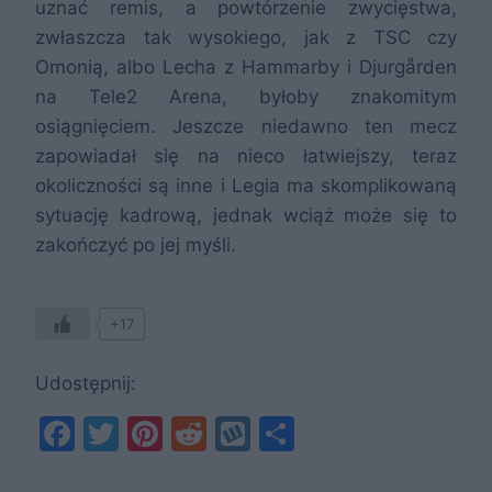
uznać remis, a powtórzenie zwycięstwa,
zwłaszcza tak wysokiego, jak z TSC czy
Omonią, albo Lecha z Hammarby i Djurgården
na Tele2 Arena, byłoby znakomitym
osiągnięciem. Jeszcze niedawno ten mecz
zapowiadał się na nieco łatwiejszy, teraz
okoliczności są inne i Legia ma skomplikowaną
sytuację kadrową, jednak wciąż może się to
zakończyć po jej myśli.
+17
Udostępnij:
F
T
Pi
R
W
S
a
w
nt
e
y
h