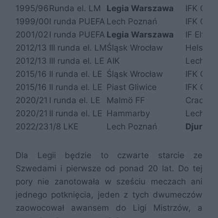
1995/96
Runda el. LM
Legia Warszawa
IFK Göt
1999/00
I runda PUEFA
Lech Poznań
IFK Göt
2001/02
I runda PUEFA
Legia Warszawa
IF Elfsb
2012/13
III runda el. LM
Śląsk Wrocław
Helsing
2012/13
III runda el. LE
AIK
Lech Po
2015/16
II runda el. LE
Śląsk Wrocław
IFK Göt
2015/16
II runda el. LE
Piast Gliwice
IFK Göt
2020/21
I runda el. LE
Malmö FF
Cracovi
2020/21
II runda el. LE
Hammarby
Lech Po
2022/23
1/8 LKE
Lech Poznań
Djurgår
Dla Legii będzie to czwarte starcie ze
Szwedami i pierwsze od ponad 20 lat. Do tej
pory nie zanotowała w sześciu meczach ani
jednego potknięcia, jeden z tych dwumeczów
zaowocował awansem do Ligi Mistrzów, a