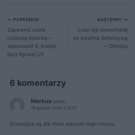
c
itt
er
d
k
ar
e
er
e
di
o
e
Nawigacja
b
st
t
p
POPRZEDNI
NASTĘPNY
o
Zapewnić sobie
Lider ligi słoweńskiej
wpisu
czołową ósemkę –
ze świetną defensywą
o
zapowiedź 6. kolejki
– Olimpija
k
fazy ligowej LK
6 komentarzy
Markus
pisze:
19 grudnia 2024 o 21:57
Szokujące są dla mnie warunki tego meczu.