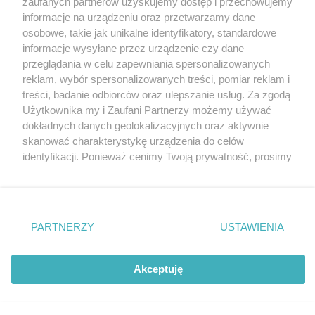
zaufanych partnerów uzyskujemy dostęp i przechowujemy
Wojtek
-
Poziom trudności rośnie
informacje na urządzeniu oraz przetwarzamy dane
Adam
-
Poziom trudności rośnie
osobowe, takie jak unikalne identyfikatory, standardowe
informacje wysyłane przez urządzenie czy dane
Adam
-
Poziom trudności rośnie
przeglądania w celu zapewniania spersonalizowanych
Marcin
-
Dwie porażki na Węgrzech
reklam, wybór spersonalizowanych treści, pomiar reklam i
treści, badanie odbiorców oraz ulepszanie usług. Za zgodą
Krzysztofff
-
Poziom trudności rośnie
Użytkownika my i Zaufani Partnerzy możemy używać
Wojtek
-
Poziom trudności rośnie
dokładnych danych geolokalizacyjnych oraz aktywnie
aaaaaaa
-
Dwie porażki na Węgrzech
skanować charakterystykę urządzenia do celów
identyfikacji. Ponieważ cenimy Twoją prywatność, prosimy
Marcin
-
Dwie porażki na Węgrzech
o zgodę na korzystanie z tych technologii poprzez
aaaaaaaa
-
Dwie porażki na Węgrzech
kliknięcie „Akceptuję”. Zgoda jest dobrowolna i zawsze
możesz ją zmienić/wycofać klikając przycisk ustawień
Jan
-
Poziom trudności rośnie
prywatności znajdujący się w lewym dolnym rogu strony
PARTNERZY
USTAWIENIA
Ta strona korzysta z ciasteczek aby świadczyć usługi na
. Niektóre rodzaje przetwarzania danych nie wymagają
najwyższym poziomie. Dalsze korzystanie ze strony oznacza,
zgody użytkownika, ale masz prawo sprzeciwić się
że zgadzasz się na ich użycie.
takiemu przetwarzaniu. Preferencje będą miały
COPYRIGHT
Akceptuję
zastosowania tylko na tej witrynie.
Zgoda
Zapoznaj się z poniższymi informacjami, abyś mógł