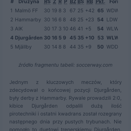
#
Drużyna
RS
Z
R
P
BZ
BS
RB
Pkt.
Forma
1
Malmö FF
30
19
8
3
67
25
+42
65
WDWDD
2
Hammarby
30
16
6
8
48
25
+23
54
LDWWW
3
AIK
30
17
3
10
46
41
+5
54
WLWWL
4
Djurgården
30
16
5
9
45
35
+10
53
WLWLD
5
Mjällby
30
14
8
8
44
35
+9
50
WDDWW
źródło fragmentu tabeli: soccerway.com
Jednym z kluczowych meczów, który
zdecydował o końcowej pozycji Djurgården,
były derby z Hammarby. Rywale prowadzili 2:0,
kibice Djurgården odpalili dużą ilość
pirotechniki i ostatni kwadrans został rozegrany
następnego dnia przy pustych trybunach. Nie
pomogło to duetowi trenerskiemu Djurgården,