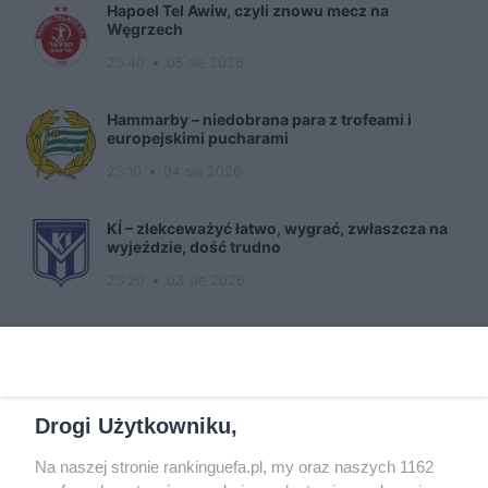
Hapoel Tel Awiw, czyli znowu mecz na
Węgrzech
23:40
05 sie 2026
Hammarby – niedobrana para z trofeami i
europejskimi pucharami
23:10
04 sie 2026
KÍ – zlekceważyć łatwo, wygrać, zwłaszcza na
wyjeździe, dość trudno
23:20
03 sie 2026
ARCHIWUM
Archiwa
Drogi Użytkowniku,
NAJNOWSZE KOMENTARZE
Na naszej stronie rankinguefa.pl, my oraz naszych 1162