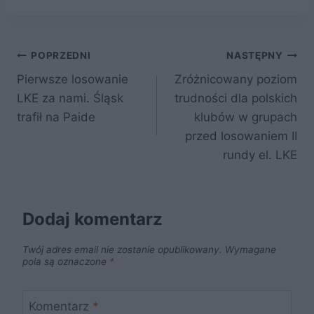
c
itt
er
d
k
ar
e
er
e
di
o
e
Nawigacja
b
st
t
p
POPRZEDNI
NASTĘPNY
o
Pierwsze losowanie
Zróżnicowany poziom
wpisu
LKE za nami. Śląsk
trudności dla polskich
o
trafił na Paide
klubów w grupach
k
przed losowaniem II
rundy el. LKE
Dodaj komentarz
Twój adres email nie zostanie opublikowany.
Wymagane
pola są oznaczone
*
Komentarz
*