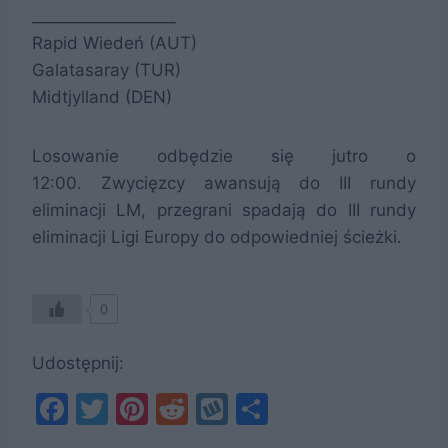
__________________
Rapid Wiedeń (AUT)
Galatasaray (TUR)
Midtjylland (DEN)
Losowanie odbędzie się jutro o
12:00. Zwycięzcy awansują do III rundy
eliminacji LM, przegrani spadają do III rundy
eliminacji Ligi Europy do odpowiedniej ścieżki.
0
Udostępnij:
F
T
Pi
R
W
S
a
w
nt
e
y
h