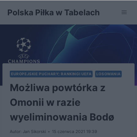
Przejdź
Polska Piłka w Tabelach
do
treści
EUROPEJSKIE PUCHARY; RANKINGI UEFA
LOSOWANIA
Możliwa powtórka z
Omonii w razie
wyeliminowania Bodø
Autor:
Jan Sikorski
15 czerwca 2021 19:39