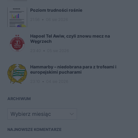
Poziom trudności rośnie
21:56
06 sie 2026
Hapoel Tel Awiw, czyli znowu mecz na
Węgrzech
23:40
05 sie 2026
Hammarby – niedobrana para z trofeami i
europejskimi pucharami
23:10
04 sie 2026
ARCHIWUM
Archiwa
NAJNOWSZE KOMENTARZE