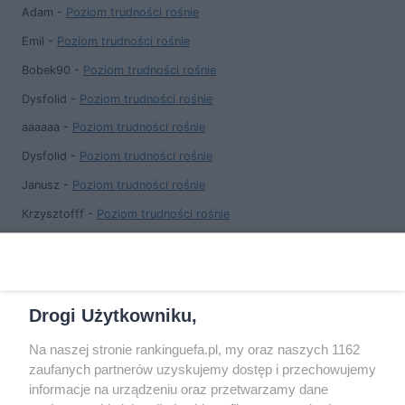
Adam
-
Poziom trudności rośnie
Emil
-
Poziom trudności rośnie
Bobek90
-
Poziom trudności rośnie
Dysfolid
-
Poziom trudności rośnie
aaaaaa
-
Poziom trudności rośnie
Dysfolid
-
Poziom trudności rośnie
Janusz
-
Poziom trudności rośnie
Krzysztofff
-
Poziom trudności rośnie
Adam L
-
Poziom trudności rośnie
Jan
-
Poziom trudności rośnie
Drogi Użytkowniku,
Na naszej stronie rankinguefa.pl, my oraz naszych 1162
COPYRIGHT
zaufanych partnerów uzyskujemy dostęp i przechowujemy
informacje na urządzeniu oraz przetwarzamy dane