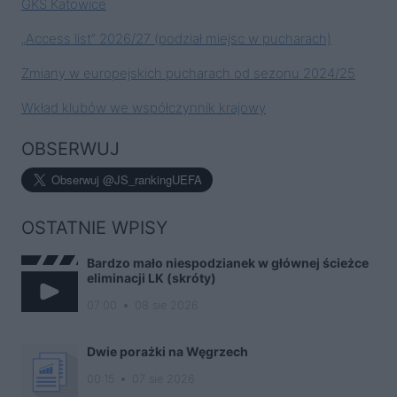
GKS Katowice
„Access list” 2026/27 (podział miejsc w pucharach)
Zmiany w europejskich pucharach od sezonu 2024/25
Wkład klubów we współczynnik krajowy
OBSERWUJ
OSTATNIE WPISY
Bardzo mało niespodzianek w głównej ścieżce
eliminacji LK (skróty)
07:00
08 sie 2026
Dwie porażki na Węgrzech
00:15
07 sie 2026