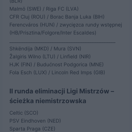
(BLR)
Malmö (SWE) / Riga FC (LVA)
CFR Cluj (ROU) / Borac Banja Luka (BIH)
Ferencváros (HUN) / zwycięzca rundy wstępnej
(HB/Prisztina/Folgore/Inter Escaldes)
_____________________________________________
Shkëndija (MKD) / Mura (SVN)
Žalgiris Wilno (LTU) / Linfield (NIR)
HJK (FIN) / Budućnost Podgorica (MNE)
Fola Esch (LUX) / Lincoln Red Imps (GIB)
II runda eliminacji Ligi Mistrzów –
ścieżka niemistrzowska
Celtic (SCO)
PSV Eindhoven (NED)
Sparta Praga (CZE)