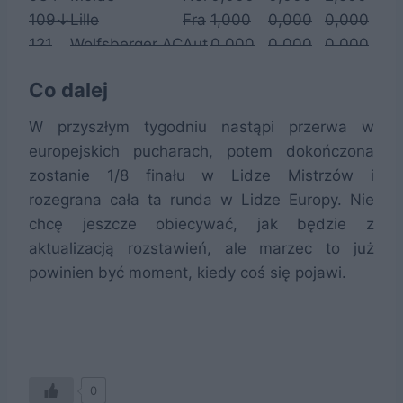
109↓
Lille
Fra
1,000
0,000
0,000
5,
121
Wolfsberger AC
Aut
0,000
0,000
0,000
4,
125
Royal Antwerp
Bel
0,000
0,000
0,000
2,
Co dalej
W przyszłym tygodniu nastąpi przerwa w
europejskich pucharach, potem dokończona
zostanie 1/8 finału w Lidze Mistrzów i
rozegrana cała ta runda w Lidze Europy. Nie
chcę jeszcze obiecywać, jak będzie z
aktualizacją rozstawień, ale marzec to już
powinien być moment, kiedy coś się pojawi.
0