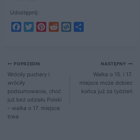
Udostępnij:
F
T
Pi
R
W
S
a
w
nt
e
y
h
c
itt
er
d
k
ar
e
er
e
di
o
e
Nawigacja
b
st
t
p
POPRZEDNI
NASTĘPNY
o
Wróciły puchary i
Walka o 15. i 17.
wpisu
wróciły
miejsce może dobiec
o
podsumowania, choć
końca już za tydzień
k
już bez udziału Polski
– walka o 17. miejsce
trwa