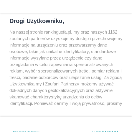
Dysfolid
-
Poziom trudności rośnie
Drogi Użytkowniku,
Na naszej stronie rankinguefa.pl, my oraz naszych 1162
COPYRIGHT
zaufanych partnerów uzyskujemy dostęp i przechowujemy
informacje na urządzeniu oraz przetwarzamy dane
osobowe, takie jak unikalne identyfikatory, standardowe
© Jan Sikorski 2009-2026, Rankinguefa.pl.
informacje wysyłane przez urządzenie czy dane
Wszystkie prawa zastrzeżone.
przeglądania w celu zapewniania spersonalizowanych
reklam, wybór spersonalizowanych treści, pomiar reklam i
treści, badanie odbiorców oraz ulepszanie usług. Za zgodą
Wykonanie: Strony Internetowe Warszawa
Użytkownika my i Zaufani Partnerzy możemy używać
dokładnych danych geolokalizacyjnych oraz aktywnie
O WITRYNIE
skanować charakterystykę urządzenia do celów
identyfikacji. Ponieważ cenimy Twoją prywatność, prosimy
o zgodę na korzystanie z tych technologii poprzez
Słowo oraz logo UEFA są chronione znakiem
kliknięcie „Akceptuję”. Zgoda jest dobrowolna i zawsze
możesz ją zmienić/wycofać klikając przycisk ustawień
towarowym. Ta strona nie jest powiązana z
prywatności znajdujący się w lewym dolnym rogu strony