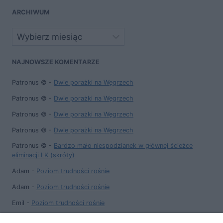
ARCHIWUM
Archiwa
NAJNOWSZE KOMENTARZE
Patronus ©
-
Dwie porażki na Węgrzech
Patronus ©
-
Dwie porażki na Węgrzech
Patronus ©
-
Dwie porażki na Węgrzech
Patronus ©
-
Dwie porażki na Węgrzech
Patronus ©
-
Bardzo mało niespodzianek w głównej ścieżce
eliminacji LK (skróty)
Adam
-
Poziom trudności rośnie
Adam
-
Poziom trudności rośnie
Emil
-
Poziom trudności rośnie
Bobek90
-
Poziom trudności rośnie