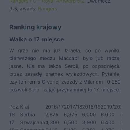
Rangers FC – Royal Antwerp 5:2.
Dwumecz:
9:5, awans:
Rangers
Ranking krajowy
Walka o 17. miejsce
W grze nie ma już Izraela, co po wyniku
pierwszego meczu Maccabi było już raczej
jasne. Nie ma także Serbii, po odpadnięciu
przez zasadę bramek wyjazdowych. Pytanie,
czy ten remis Crvenej zvezdy z Milanem i 0,250
pozwoli Serbii zająć przynajmniej to 17. miejsce.
Poz.
Kraj
2016/17
2017/18
2018/19
2019/20
202
16
Serbia
2,875
6,375
6,000
6,000
5,5
17
Szwajcaria
4,300
6,500
3,900
6,400
5,12