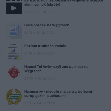
Bardzo mało niespodzianek w głównej ścieżce
eliminacji LK (skróty)
07:00
08 sie 2026
Dwie porażki na Węgrzech
00:15
07 sie 2026
Poziom trudności rośnie
21:56
06 sie 2026
Hapoel Tel Awiw, czyli znowu mecz na
Węgrzech
23:40
05 sie 2026
Hammarby – niedobrana para z trofeami i
europejskimi pucharami
23:10
04 sie 2026