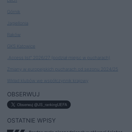
Lech
Górnik
Jagiellonia
Raków
GKS Katowice
„Access list” 2026/27 (podział miejsc w pucharach)
Zmiany w europejskich pucharach od sezonu 2024/25
Wkład klubów we współczynnik krajowy
OBSERWUJ
OSTATNIE WPISY