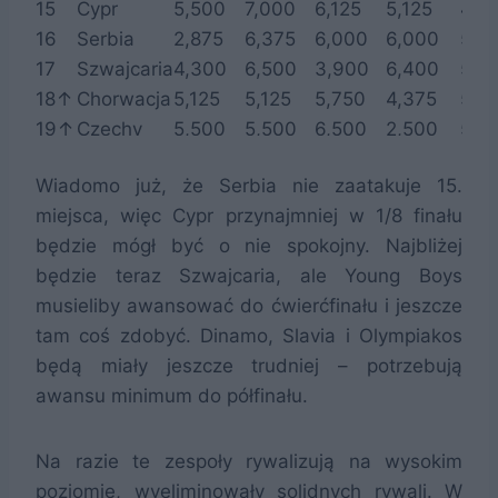
15
Cypr
5,500
7,000
6,125
5,125
4,0
16
Serbia
2,875
6,375
6,000
6,000
5,5
17
Szwajcaria
4,300
6,500
3,900
6,400
5,12
18↑
Chorwacja
5,125
5,125
5,750
4,375
5,3
19↑
Czechy
5,500
5,500
6,500
2,500
5,6
20↓
Grecja
5,800
5,100
5,100
4,900
4,7
Wiadomo już, że Serbia nie zaatakuje 15.
21
Izrael
6,750
5,625
2,625
2,375
7,0
miejsca, więc Cypr przynajmniej w 1/8 finału
będzie mógł być o nie spokojny. Najbliżej
będzie teraz Szwajcaria, ale Young Boys
musieliby awansować do ćwierćfinału i jeszcze
tam coś zdobyć. Dinamo, Slavia i Olympiakos
będą miały jeszcze trudniej – potrzebują
awansu minimum do półfinału.
Na razie te zespoły rywalizują na wysokim
poziomie, wyeliminowały solidnych rywali. W