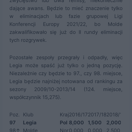
zwycięstwo lub dwa remisy, niekoniecznie
dające awans. Będzie to mieć znaczenie tylko
w eliminacjach lub fazie grupowej Ligi
Konferencji Europy 2021/22, bo Molde
zakwalifikowało się już do II rundy eliminacji
tych rozgrywek.
Pozostałe zespoły przegrały i odpadły, więc
Legia może spaść już tylko o jedną pozycję.
Niezależnie czy będzie to 97., czy 98. miejsce,
Legia będzie najniżej notowana od rankingu za
sezony 2009/10-2013/14 (124. miejsce,
współczynnik 15,275).
Poz.
Klub
Kraj
2016/17
2017/18
2018/19
20
97
Legia
Pol
8,000
1,500
2,000
2,
98↑
Molde
Nor
0,000
0,000
2,500
2,