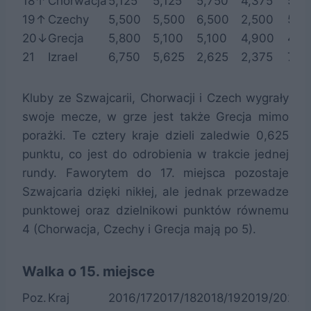
18↑
Chorwacja
5,125
5,125
5,750
4,375
5,3
19↑
Czechy
5,500
5,500
6,500
2,500
5,6
20↓
Grecja
5,800
5,100
5,100
4,900
4,7
21
Izrael
6,750
5,625
2,625
2,375
7,0
Kluby ze Szwajcarii, Chorwacji i Czech wygrały
swoje mecze, w grze jest także Grecja mimo
porażki. Te cztery kraje dzieli zaledwie 0,625
punktu, co jest do odrobienia w trakcie jednej
rundy. Faworytem do 17. miejsca pozostaje
Szwajcaria dzięki nikłej, ale jednak przewadze
punktowej oraz dzielnikowi punktów równemu
4 (Chorwacja, Czechy i Grecja mają po 5).
Walka o 15. miejsce
Poz.
Kraj
2016/17
2017/18
2018/19
2019/20
202