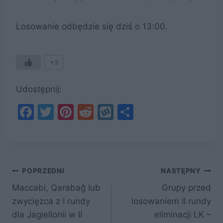
Losowanie odbędzie się dziś o 13:00.
+3
Udostępnij:
F
T
Pi
R
W
S
a
w
nt
e
y
h
c
itt
er
d
k
ar
e
er
e
di
o
e
Nawigacja
b
st
t
p
POPRZEDNI
NASTĘPNY
o
Maccabi, Qarabağ lub
Grupy przed
wpisu
zwycięzca z I rundy
losowaniem II rundy
o
dla Jagiellonii w II
eliminacji LK –