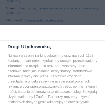
LK (skróty)
Adam L
-
Bardzo mało niespodzianek w głównej ścieżce eliminacji
LK (skróty)
Patronus ©
-
Dwie porażki na Węgrzech
Patronus ©
-
Dwie porażki na Węgrzech
Patronus ©
-
Dwie porażki na Węgrzech
Drogi Użytkowniku,
Na naszej stronie rankinguefa.pl, my oraz naszych 1162
COPYRIGHT
zaufanych partnerów uzyskujemy dostęp i przechowujemy
informacje na urządzeniu oraz przetwarzamy dane
osobowe, takie jak unikalne identyfikatory, standardowe
© Jan Sikorski 2009-2026, Rankinguefa.pl.
informacje wysyłane przez urządzenie czy dane
Wszystkie prawa zastrzeżone.
przeglądania w celu zapewniania spersonalizowanych
reklam, wybór spersonalizowanych treści, pomiar reklam i
treści, badanie odbiorców oraz ulepszanie usług. Za zgodą
Wykonanie: Strony Internetowe Warszawa
Użytkownika my i Zaufani Partnerzy możemy używać
dokładnych danych geolokalizacyjnych oraz aktywnie