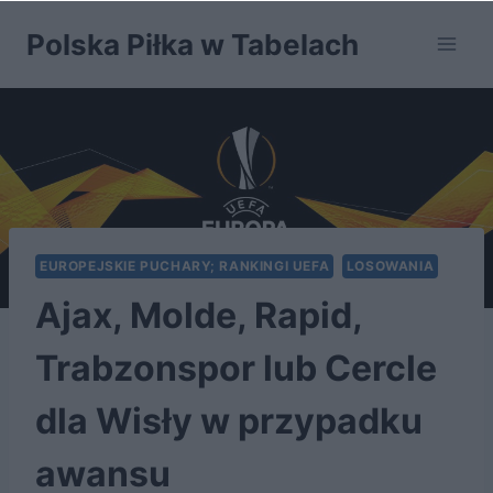
Przejdź
Polska Piłka w Tabelach
do
treści
EUROPEJSKIE PUCHARY; RANKINGI UEFA
LOSOWANIA
Ajax, Molde, Rapid,
Trabzonspor lub Cercle
dla Wisły w przypadku
awansu