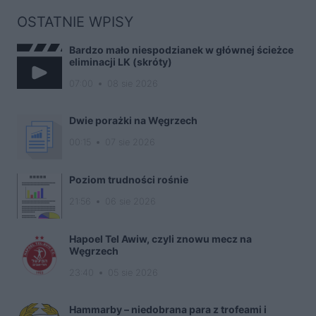
OSTATNIE WPISY
Bardzo mało niespodzianek w głównej ścieżce
eliminacji LK (skróty)
07:00
08 sie 2026
Dwie porażki na Węgrzech
00:15
07 sie 2026
Poziom trudności rośnie
21:56
06 sie 2026
Hapoel Tel Awiw, czyli znowu mecz na
Węgrzech
23:40
05 sie 2026
Hammarby – niedobrana para z trofeami i