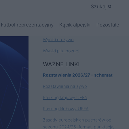
Szukaj
Futbol reprezentacyjny
Kącik alpejski
Pozostałe
Wyniki na żywo
Wyniki piłki nożnej
WAŻNE LINKI
Rozstawienia 2026/27 – schemat
Rozstawienia na żywo
Ranking krajowy UEFA
Ranking klubowy UEFA
Zasady europejskich pucharów od
sezonu 2024/25 (format, punktacja,