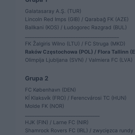
Galatasaray A.Ş. (TUR)
Lincoln Red Imps (GIB) / Qarabağ FK (AZE)
Ballkani (KOS) / Łudogorec Razgrad (BUL)
_______________________________________
FK Žalgiris Wilno (LTU) / FC Struga (MKD)
Raków Częstochowa (POL) / Flora Tallinn (
Olimpija Ljubljana (SVN) / Valmiera FC (LVA)
Grupa 2
FC København (DEN)
KÍ Klaksvík (FRO) / Ferencvárosi TC (HUN)
Molde FK (NOR)
_______________________________
HJK (FIN) / Larne FC (NIR)
Shamrock Rovers FC (IRL) / zwycięzca rundy