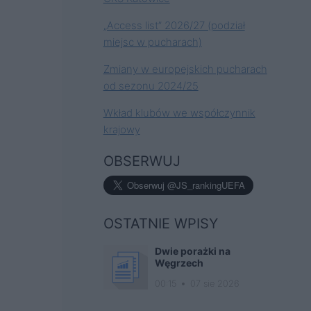
„Access list” 2026/27 (podział
miejsc w pucharach)
Zmiany w europejskich pucharach
od sezonu 2024/25
Wkład klubów we współczynnik
krajowy
OBSERWUJ
OSTATNIE WPISY
Dwie porażki na
Węgrzech
00:15
07 sie 2026