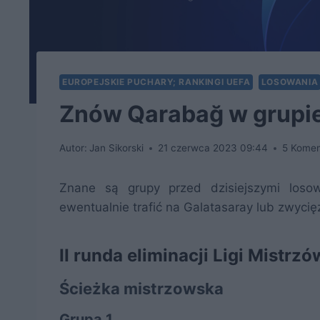
EUROPEJSKIE PUCHARY; RANKINGI UEFA
LOSOWANIA
Znów Qarabağ w grupi
Autor:
Jan Sikorski
21 czerwca 2023 09:44
5 Komen
Znane są grupy przed dzisiejszymi loso
ewentualnie trafić na Galatasaray lub zwyci
II runda eliminacji Ligi Mistrzó
Ścieżka mistrzowska
Grupa 1