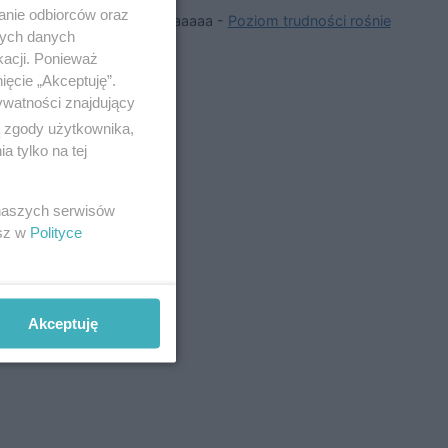
anie odbiorców oraz
aaaaaaaa
-
Poziom trudności rośnie
w II rundzie
nych danych
kacji. Ponieważ
iał na grupy
ięcie „Akceptuję”.
ywatności znajdujący
ą zgody użytkownika,
 tylko na tej
 naszych serwisów
Odpowiedz
esz w
Polityce
m. Z
 pewno
Akceptuję
ko teoria.