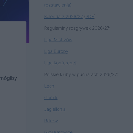
rozstawienia)
Kalendarz 2026/27
(
PDF
)
Regulaminy rozgrywek 2026/27:
Liga Mistrzów
Liga Europy
Liga Konferencji
Polskie kluby w pucharach 2026/27:
 mógłby
Lech
Górnik
Jagiellonia
Raków
GKS Katowice