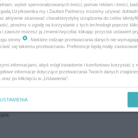
klam, wybór spersonalizowanych treści, pomiar reklam i treści, bad
ndzie
Potencjalni rywale Lecha, Legii i Pogoni 
 zgodą Użytkownika my i Zaufani Partnerzy możemy używać dokład
az aktywnie skanować charakterystykę urządzenia do celów identyfi
eliminacji LKE – podz
ść, prosimy o zgodę na korzystanie z tych technologii poprzez klikn
a i zawsze możesz ją zmienić/wycofać klikając przycisk ustawień pr
ogu strony
. Niektóre rodzaje przetwarzania danych nie wymagaj
iwić się takiemu przetwarzaniu. Preferencje będą miały zastosowania
szymi informacjami, abyś mógł świadomie i komfortowo korzystać z
gółowe informacje dotyczące przetwarzania Twoich danych znajdzi
s
oraz po kliknięciu w „Ustawienia”.
ik. Nie Galata i inne drużyny (w teorii) poza zasięgie
apewniający (hipotetyczne) rozstawienie w rundzie. Na
USTAWIENIA
10%) niz przed losowaniem (powiedzmy 5%). Ale to tyl
opie.