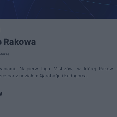
e Rakowa
tarze
waniami. Najpierw Liga Mistrzów, w której Raków
ęzcę par z udziałem Qarabağu i Łudogorca.
w