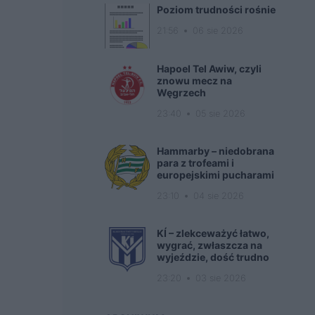
Poziom trudności rośnie
21:56
06 sie 2026
Hapoel Tel Awiw, czyli
znowu mecz na
Węgrzech
23:40
05 sie 2026
Hammarby – niedobrana
para z trofeami i
europejskimi pucharami
23:10
04 sie 2026
KÍ – zlekceważyć łatwo,
wygrać, zwłaszcza na
wyjeździe, dość trudno
23:20
03 sie 2026