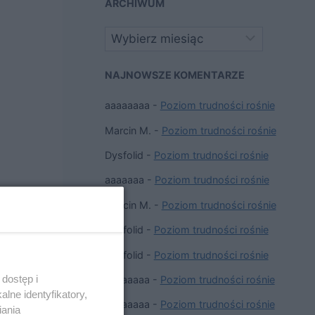
ARCHIWUM
Archiwa
NAJNOWSZE KOMENTARZE
aaaaaaaa
-
Poziom trudności rośnie
Marcin M.
-
Poziom trudności rośnie
Dysfolid
-
Poziom trudności rośnie
aaaaaaa
-
Poziom trudności rośnie
Marcin M.
-
Poziom trudności rośnie
Dysfolid
-
Poziom trudności rośnie
Dysfolid
-
Poziom trudności rośnie
dostęp i
aaaaaaaa
-
Poziom trudności rośnie
lne identyfikatory,
aaaaaaaa
-
Poziom trudności rośnie
iania
ASTĘPNY