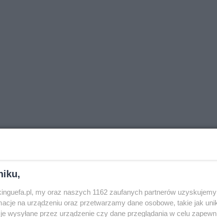
niku,
nkinguefa.pl, my oraz naszych 1162 zaufanych partnerów uzyskujemy 
cje na urządzeniu oraz przetwarzamy dane osobowe, takie jak unika
je wysyłane przez urządzenie czy dane przeglądania w celu zapewn
N