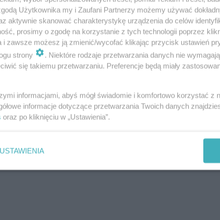
 zgodą Użytkownika my i Zaufani Partnerzy możemy używać dokład
az aktywnie skanować charakterystykę urządzenia do celów identyfi
ść, prosimy o zgodę na korzystanie z tych technologii poprzez klikn
a i zawsze możesz ją zmienić/wycofać klikając przycisk ustawień pr
ogu strony
. Niektóre rodzaje przetwarzania danych nie wymagaj
iwić się takiemu przetwarzaniu. Preferencje będą miały zastosowania
szymi informacjami, abyś mógł świadomie i komfortowo korzystać z
gółowe informacje dotyczące przetwarzania Twoich danych znajdzi
s
oraz po kliknięciu w „Ustawienia”.
USTAWIENIA