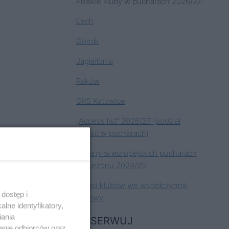
Polskie kluby w pucharach 2026/27:
Lech
Górnik
Jagiellonia
Raków
GKS Katowice
„Access list” 2026/27 (podział
miejsc w pucharach)
Zmiany w europejskich pucharach
od sezonu 2024/25
Wkład klubów we współczynnik
dostęp i
krajowy
lne identyfikatory,
iania
OBSERWUJ
anie odbiorców oraz