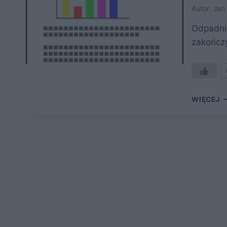
Autor:
Jan 
Odpadnię
zakończy
P
WIĘCEJ
K
S
S