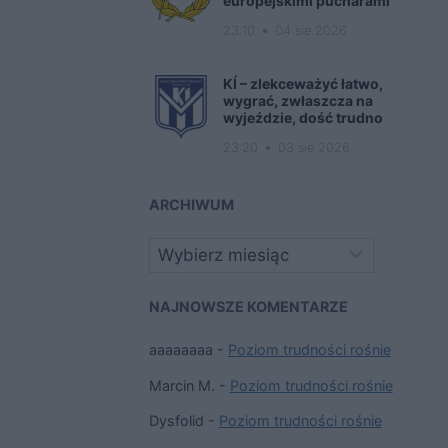
europejskimi pucharami
23:10
04 sie 2026
KÍ – zlekceważyć łatwo,
wygrać, zwłaszcza na
wyjeździe, dość trudno
23:20
03 sie 2026
ARCHIWUM
Archiwa
NAJNOWSZE KOMENTARZE
aaaaaaaa
-
Poziom trudności rośnie
Marcin M.
-
Poziom trudności rośnie
Dysfolid
-
Poziom trudności rośnie