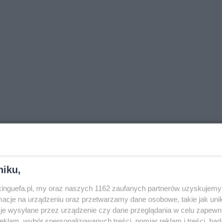
niku,
nkinguefa.pl, my oraz naszych 1162 zaufanych partnerów uzyskujemy 
cje na urządzeniu oraz przetwarzamy dane osobowe, takie jak unika
je wysyłane przez urządzenie czy dane przeglądania w celu zapewn
klam, wybór spersonalizowanych treści, pomiar reklam i treści, bad