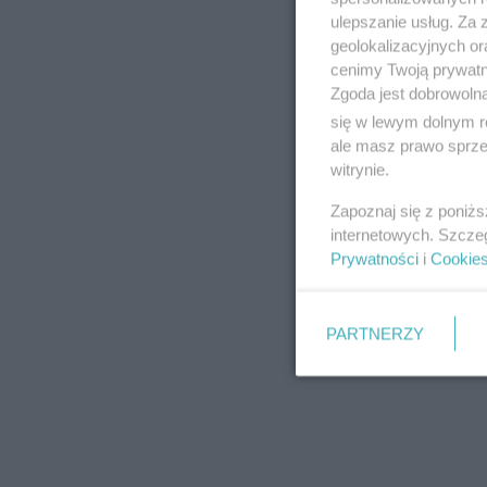
ulepszanie usług. Za
geolokalizacyjnych or
cenimy Twoją prywatno
Zgoda jest dobrowoln
się w lewym dolnym r
ale masz prawo sprzec
witrynie.
Zapoznaj się z poniż
internetowych. Szcze
Prywatności
i
Cookie
PARTNERZY