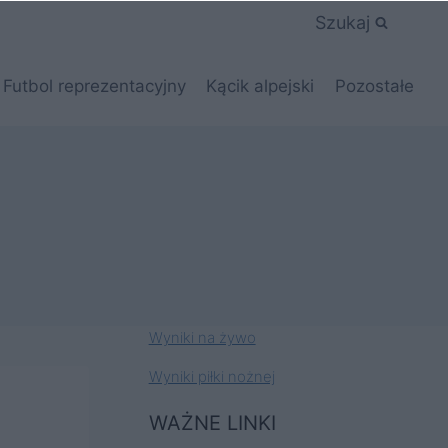
Szukaj
Futbol reprezentacyjny
Kącik alpejski
Pozostałe
Wyniki na żywo
Wyniki piłki nożnej
WAŻNE LINKI