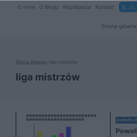
Przejdź
O mnie
O Blogu
Współpraca
Kontakt
JS_
do
treści
Strona główna
Strona Główna
/
liga mistrzów
liga mistrzów
EUROPEJS
Powol