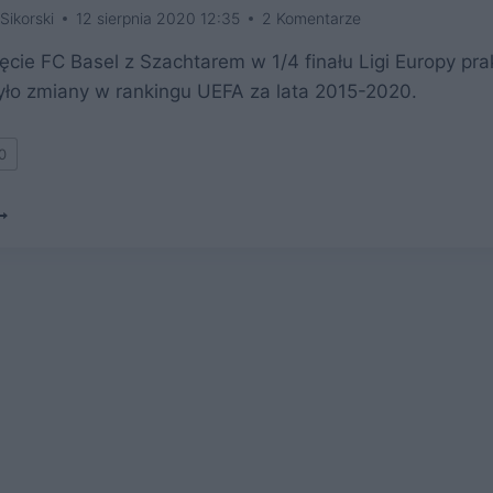
Sikorski
12 sierpnia 2020 12:35
2 Komentarze
cie FC Basel z Szachtarem w 1/4 finału Ligi Europy pra
ło zmiany w rankingu UEFA za lata 2015-2020.
0
OWOLI
OŃCZYMY
TARY
EZON