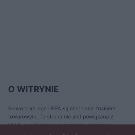
O WITRYNIE
Słowo oraz logo UEFA są chronione znakiem
towarowym. Ta strona nie jest powiązana z
UEFA, a jej treści są prywatnymi opiniami i
opracowaniami autora.