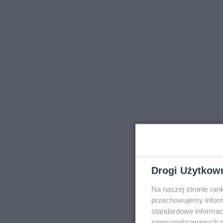
Drogi Użytkow
Na naszej stronie ra
przechowujemy informa
standardowe informac
spersonalizowanych re