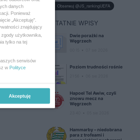
nych danych
kacji. Ponieważ
ięcie „Akceptuję”.
OSTATNIE WPISY
ywatności znajdujący
ą zgody użytkownika,
Dwie porażki na
Węgrzech
 tylko na tej
00:15
07 sie 2026
 naszych serwisów
Poziom trudności rośnie
esz w
Polityce
21:56
06 sie 2026
Hapoel Tel Awiw, czyli
Akceptuję
znowu mecz na
Węgrzech
23:40
05 sie 2026
Hammarby – niedobrana
para z trofeami i