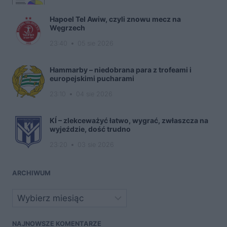
Hapoel Tel Awiw, czyli znowu mecz na
Węgrzech
23:40
05 sie 2026
Hammarby – niedobrana para z trofeami i
europejskimi pucharami
23:10
04 sie 2026
KÍ – zlekceważyć łatwo, wygrać, zwłaszcza na
wyjeździe, dość trudno
23:20
03 sie 2026
ARCHIWUM
Archiwa
NAJNOWSZE KOMENTARZE