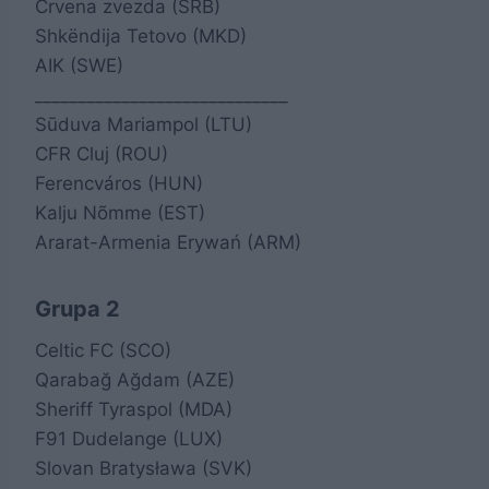
Crvena zvezda (SRB)
Shkëndija Tetovo (MKD)
AIK (SWE)
_____________________________
Sūduva Mariampol (LTU)
CFR Cluj (ROU)
Ferencváros (HUN)
Kalju Nõmme (EST)
Ararat-Armenia Erywań (ARM)
Grupa 2
Celtic FC (SCO)
Qarabağ Ağdam (AZE)
Sheriff Tyraspol (MDA)
F91 Dudelange (LUX)
Slovan Bratysława (SVK)