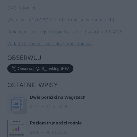
GKS Katowice
„Access list” 2026/27 (podział miejsc w pucharach)
Zmiany w europejskich pucharach od sezonu 2024/25
Wkład klubów we współczynnik krajowy
OBSERWUJ
OSTATNIE WPISY
Dwie porażki na Węgrzech
00:15
07 sie 2026
Poziom trudności rośnie
21:56
06 sie 2026