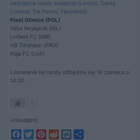
zwycięzca rundy wstępnej (Lincoln, Santa
Coloma, Tre Penne, Feronikeli)
Piast Gliwice (POL)
Valur Reykjavík (ISL)
Linfield FC (NIR)
HB Tórshavn (FRO)
Riga FC (LVA)
Losowanie tej rundy odbędzie się 18 czerwca o
14:30.
0
Udostępnij:
F
T
Pi
R
W
S