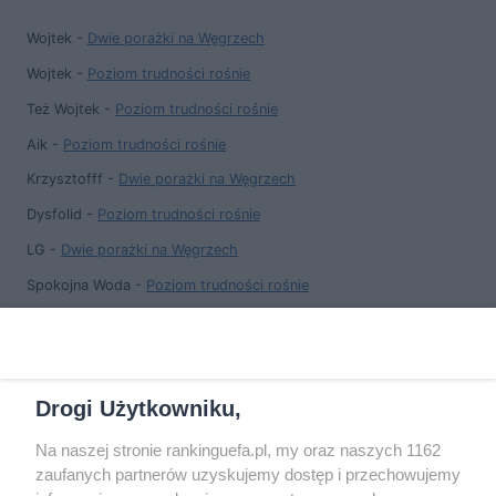
Wojtek
-
Dwie porażki na Węgrzech
Wojtek
-
Poziom trudności rośnie
Też Wojtek
-
Poziom trudności rośnie
Aik
-
Poziom trudności rośnie
Krzysztofff
-
Dwie porażki na Węgrzech
Dysfolid
-
Poziom trudności rośnie
LG
-
Dwie porażki na Węgrzech
Spokojna Woda
-
Poziom trudności rośnie
Wojtek
-
Dwie porażki na Węgrzech
Grzesiek
-
Poziom trudności rośnie
Drogi Użytkowniku,
Na naszej stronie rankinguefa.pl, my oraz naszych 1162
COPYRIGHT
zaufanych partnerów uzyskujemy dostęp i przechowujemy