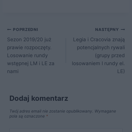
a
w
nt
e
y
h
c
itt
er
d
k
ar
e
er
e
di
o
e
Nawigacja
b
st
t
p
POPRZEDNI
NASTĘPNY
o
Sezon 2019/20 już
Legia i Cracovia znają
wpisu
prawie rozpoczęty.
potencjalnych rywali
o
Losowanie rundy
(grupy przed
k
wstępnej LM i LE za
losowaniem I rundy el.
nami
LE)
Dodaj komentarz
Twój adres email nie zostanie opublikowany.
Wymagane
pola są oznaczone
*