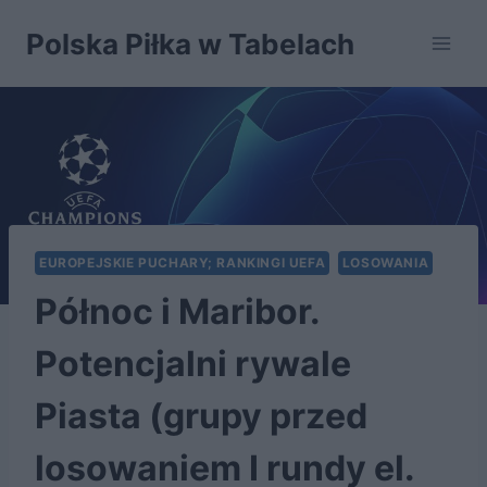
Przejdź
Polska Piłka w Tabelach
do
treści
EUROPEJSKIE PUCHARY; RANKINGI UEFA
LOSOWANIA
Północ i Maribor.
Potencjalni rywale
Piasta (grupy przed
losowaniem I rundy el.