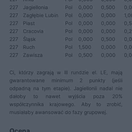
227
Jagiellonia
Pol
0,000
0,500
0,
227
Zagłębie Lubin
Pol
0,000
0,000
1,0
227
Piast
Pol
0,000
0,000
0,
227
Cracovia
Pol
0,000
0,000
0,
227
Śląsk
Pol
0,000
0,500
0,
227
Ruch
Pol
1,500
0,000
0,
227
Zawisza
Pol
0,500
0,000
0,
Ci, którzy zagrają w III rundzie el. LE, mają
gwarantowane minimum 2 punkty (jeśli
odpadną na tym etapie). Jagiellonii nadal nie
dałoby to nawet wyjścia poza 20%
współczynnika krajowego. Aby to zrobić,
musiałaby awansować do fazy grupowej.
Ocena