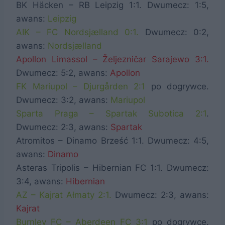
BK Häcken – RB Leipzig 1:1. Dwumecz: 1:5,
awans:
Leipzig
AIK – FC Nordsjælland 0:1.
Dwumecz: 0:2,
awans:
Nordsjælland
Apollon Limassol – Željezničar Sarajewo 3:1.
Dwumecz: 5:2, awans:
Apollon
FK Mariupol – Djurgården 2:1
po dogrywce.
Dwumecz: 3:2, awans:
Mariupol
Sparta Praga – Spartak Subotica 2:1
.
Dwumecz: 2:3, awans:
Spartak
Atromitos – Dinamo Brześć 1:1. Dwumecz: 4:5,
awans:
Dinamo
Asteras Tripolis – Hibernian FC 1:1. Dwumecz:
3:4, awans:
Hibernian
AZ – Kajrat Ałmaty 2:1.
Dwumecz: 2:3, awans:
Kajrat
Burnley FC – Aberdeen FC 3:1
po dogrywce.