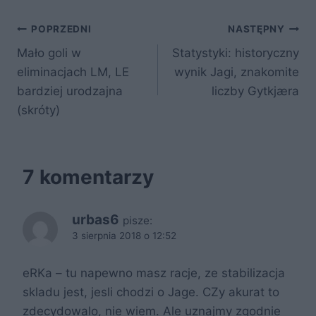
e
er
e
di
o
e
Nawigacja
b
st
t
p
POPRZEDNI
NASTĘPNY
o
Mało goli w
Statystyki: historyczny
wpisu
eliminacjach LM, LE
wynik Jagi, znakomite
o
bardziej urodzajna
liczby Gytkjæra
k
(skróty)
7 komentarzy
urbas6
pisze:
3 sierpnia 2018 o 12:52
eRKa – tu napewno masz racje, ze stabilizacja
skladu jest, jesli chodzi o Jage. CZy akurat to
zdecydowalo, nie wiem. Ale uznajmy zgodnie