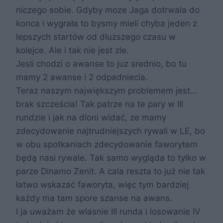
niczego sobie. Gdyby moze Jaga dotrwala do
konca i wygrała to bysmy mieli chyba jeden z
lepszych startów od dluzszego czasu w
kolejce. Ale i tak nie jest zle.
Jesli chodzi o awanse to juz srednio, bo tu
mamy 2 awanse i 2 odpadniecia.
Teraz naszym największym problemem jest…
brak szcześcia! Tak patrze na te pary w III
rundzie i jak na dloni widać, ze mamy
zdecydowanie najtrudniejszych rywali w LE, bo
w obu spotkaniach zdecydowanie faworytem
będą nasi rywale. Tak samo wygląda to tylko w
parze Dinamo Zenit. A cala reszta to już nie tak
łatwo wskazać faworyta, więc tym bardziej
każdy ma tam spore szanse na awans.
I ja uważam że wlasnie III runda i losowanie IV