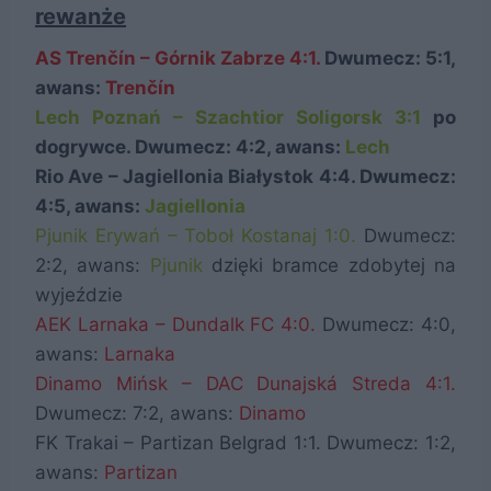
rewanże
AS Trenčín – Górnik Zabrze 4:1.
Dwumecz: 5:1,
awans:
Trenčín
Lech Poznań – Szachtior Soligorsk 3:1
po
dogrywce. Dwumecz: 4:2, awans:
Lech
Rio Ave – Jagiellonia Białystok 4:4. Dwumecz:
4:5, awans:
Jagiellonia
Pjunik Erywań – Toboł Kostanaj 1:0.
Dwumecz:
2:2, awans:
Pjunik
dzięki bramce zdobytej na
wyjeździe
AEK Larnaka – Dundalk FC 4:0.
Dwumecz: 4:0,
awans:
Larnaka
Dinamo Mińsk – DAC Dunajská Streda 4:1.
Dwumecz: 7:2, awans:
Dinamo
FK Trakai – Partizan Belgrad 1:1. Dwumecz: 1:2,
awans:
Partizan