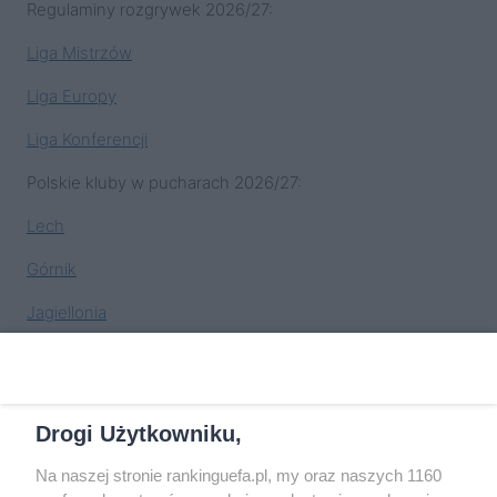
Regulaminy rozgrywek 2026/27:
Liga Mistrzów
Liga Europy
Liga Konferencji
Polskie kluby w pucharach 2026/27:
Lech
Górnik
Jagiellonia
Raków
GKS Katowice
Drogi Użytkowniku,
„Access list” 2026/27 (podział miejsc w pucharach)
Na naszej stronie rankinguefa.pl, my oraz naszych 1160
Zmiany w europejskich pucharach od sezonu 2024/25