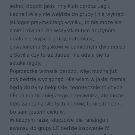
jedno, dopóki jakis inny klub oprócz Legii,
Lecha i Wisły nie wejdzie do grupy i nie wykręci
jakiegos przyzwoitego wyniku, to nie moze sie
z nimi równać. Bo wszystkim tym druzynom
udalo się wyjsc z grupy, natomiast,
chwalonemu Sląskowi w pamietnym dwumeczu
z Sevilla czy teraz Jadze, nie udala sie ta
sztuka nigdy.
Poprzeczka wzrosła bardzo, więc można już
cos bedzie wyciągnąć. Nie wiem w jakiej formie
będą druzyny belgijskie, teoretycznie to chyba
LEcha ma trudniejszego przeciwnika, ale moze
ktoś za realną sile tych klubów, to niech oceni,
bo sam jestem ciekaw.
W każdym razie, kluczowe dla rankingu i
awansu do grupy LE bedzie losowanie IV