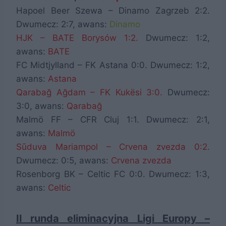
Hapoel Beer Szewa – Dinamo Zagrzeb 2:2.
Dwumecz: 2:7, awans:
Dinamo
HJK – BATE Borysów 1:2.
Dwumecz: 1:2,
awans:
BATE
FC Midtjylland – FK Astana 0:0. Dwumecz: 1:2,
awans:
Astana
Qarabağ Ağdam – FK Kukësi 3:0.
Dwumecz:
3:0, awans:
Qarabağ
Malmö FF – CFR Cluj 1:1. Dwumecz: 2:1,
awans:
Malmö
Sūduva Mariampol – Crvena zvezda 0:2.
Dwumecz: 0:5, awans:
Crvena zvezda
Rosenborg BK – Celtic FC 0:0. Dwumecz: 1:3,
awans:
Celtic
II runda eliminacyjna Ligi Europy –