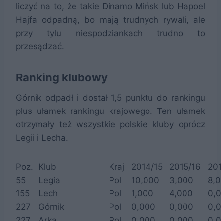
liczyć na to, że takie Dinamo Mińsk lub Hapoel
Hajfa odpadną, bo mają trudnych rywali, ale
przy tylu niespodziankach trudno to
przesądzać.
Ranking klubowy
Górnik odpadł i dostał 1,5 punktu do rankingu
plus ułamek rankingu krajowego. Ten ułamek
otrzymały też wszystkie polskie kluby oprócz
Legii i Lecha.
Poz.
Klub
Kraj
2014/15
2015/16
20
55
Legia
Pol
10,000
3,000
8,
155
Lech
Pol
1,000
4,000
0,
227
Górnik
Pol
0,000
0,000
0,
227
Arka
Pol
0,000
0,000
0,