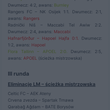
Dwumecz: 4:2, awans:
Burnley
Rangers FC – NK Osijek 1:1. Dwumecz: 2:1,
awans:
Rangers
Radnički Niš – Maccabi Tel Awiw 2:2.
Dwumecz: 2:4, awans:
Maccabi
Hafnarfjörður – Hapoel Hajfa 0:1.
Dwumecz:
1:2, awans:
Hapoel
Flora Tallinn – APOEL 2:0.
Dwumecz: 2:5,
awans:
APOEL
(ścieżka mistrzowska)
III runda
Eliminacje LM – ścieżka mistrzowska
Celtic FC – AEK Ateny
Crvena zvezda – Spartak Trnawa
Qarabağ Ağdam – BATE Borysów