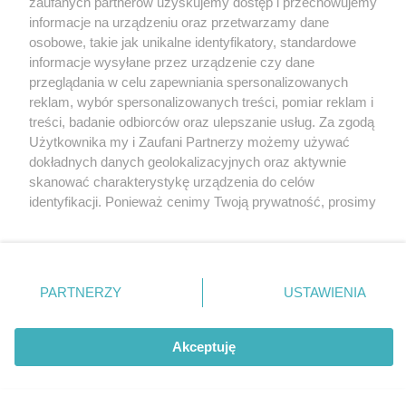
zaufanych partnerów uzyskujemy dostęp i przechowujemy
informacje na urządzeniu oraz przetwarzamy dane
Wkład klubów we współczynnik krajowy
osobowe, takie jak unikalne identyfikatory, standardowe
informacje wysyłane przez urządzenie czy dane
OBSERWUJ
przeglądania w celu zapewniania spersonalizowanych
reklam, wybór spersonalizowanych treści, pomiar reklam i
treści, badanie odbiorców oraz ulepszanie usług. Za zgodą
Użytkownika my i Zaufani Partnerzy możemy używać
OSTATNIE WPISY
dokładnych danych geolokalizacyjnych oraz aktywnie
skanować charakterystykę urządzenia do celów
Hapoel Tel Awiw, czyli znowu mecz na
Węgrzech
identyfikacji. Ponieważ cenimy Twoją prywatność, prosimy
o zgodę na korzystanie z tych technologii poprzez
23:40
05 sie 2026
kliknięcie „Akceptuję”. Zgoda jest dobrowolna i zawsze
możesz ją zmienić/wycofać klikając przycisk ustawień
Hammarby – niedobrana para z trofeami i
prywatności znajdujący się w lewym dolnym rogu strony
europejskimi pucharami
PARTNERZY
USTAWIENIA
Ta strona korzysta z ciasteczek aby świadczyć usługi na
. Niektóre rodzaje przetwarzania danych nie wymagają
najwyższym poziomie. Dalsze korzystanie ze strony oznacza,
23:10
04 sie 2026
zgody użytkownika, ale masz prawo sprzeciwić się
że zgadzasz się na ich użycie.
takiemu przetwarzaniu. Preferencje będą miały
Akceptuję
zastosowania tylko na tej witrynie.
KÍ – zlekceważyć łatwo, wygrać, zwłaszcza na
Zgoda
wyjeździe, dość trudno
Zapoznaj się z poniższymi informacjami, abyś mógł