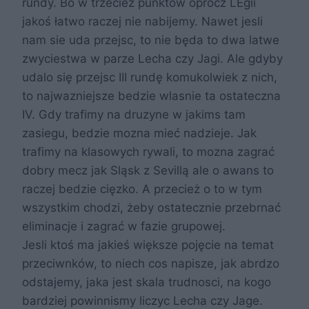
rundy. Bo w trzecież punktów oprócz LEgii
jakoś łatwo raczej nie nabijemy. Nawet jesli
nam sie uda przejsc, to nie będa to dwa latwe
zwyciestwa w parze Lecha czy Jagi. Ale gdyby
udalo się przejsc III rundę komukolwiek z nich,
to najwazniejsze bedzie wlasnie ta ostateczna
IV. Gdy trafimy na druzyne w jakims tam
zasiegu, bedzie mozna mieć nadzieje. Jak
trafimy na klasowych rywali, to mozna zagrać
dobry mecz jak Sląsk z Sevillą ale o awans to
raczej bedzie cięzko. A przecież o to w tym
wszystkim chodzi, żeby ostatecznie przebrnać
eliminacje i zagrać w fazie grupowej.
Jesli ktoś ma jakieś większe pojęcie na temat
przeciwnków, to niech cos napisze, jak abrdzo
odstajemy, jaka jest skala trudnosci, na kogo
bardziej powinnismy liczyc Lecha czy Jage.