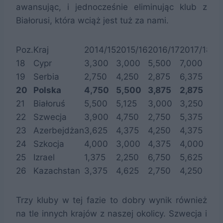
awansując, i jednocześnie eliminując klub z
Białorusi, która wciąż jest tuż za nami.
Poz.
Kraj
2014/15
2015/16
2016/17
2017/18
20
18
Cypr
3,300
3,000
5,500
7,000
1,
19
Serbia
2,750
4,250
2,875
6,375
3,
20
Polska
4,750
5,500
3,875
2,875
2,
21
Białoruś
5,500
5,125
3,000
3,250
2,
22
Szwecja
3,900
4,750
2,750
5,375
1,
23
Azerbejdżan
3,625
4,375
4,250
4,375
1,
24
Szkocja
4,000
3,000
4,375
4,000
2,
25
Izrael
1,375
2,250
6,750
5,625
1,
26
Kazachstan
3,375
4,625
2,750
4,250
2,
Trzy kluby w tej fazie to dobry wynik również
na tle innych krajów z naszej okolicy. Szwecja i