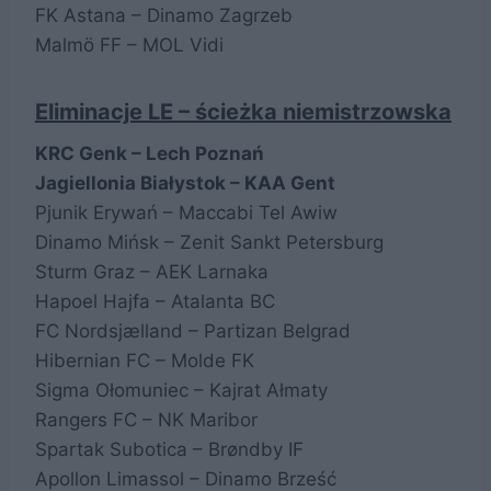
FK Astana – Dinamo Zagrzeb
Malmö FF – MOL Vidi
Eliminacje LE – ścieżka niemistrzowska
KRC Genk – Lech Poznań
Jagiellonia Białystok – KAA Gent
Pjunik Erywań – Maccabi Tel Awiw
Dinamo Mińsk – Zenit Sankt Petersburg
Sturm Graz – AEK Larnaka
Hapoel Hajfa – Atalanta BC
FC Nordsjælland – Partizan Belgrad
Hibernian FC – Molde FK
Sigma Ołomuniec – Kajrat Ałmaty
Rangers FC – NK Maribor
Spartak Subotica – Brøndby IF
Apollon Limassol – Dinamo Brześć