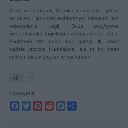
Mimo wszystko ok. Górnika można było spisać
na straty i jedynym ewidentnym minusem jest
odpadnięcie Legii. Duża pozytywna
niespodzianka Jagiellonii i ważny awans Lecha.
Punktowo też mogło być gorzej. III runda
będzie jeszcze trudniejsza, ale to był nasz
całkiem niezły tydzień w pucharach.
0
Udostępnij:
F
T
Pi
R
W
S
a
w
nt
e
y
h
c
itt
er
d
k
ar