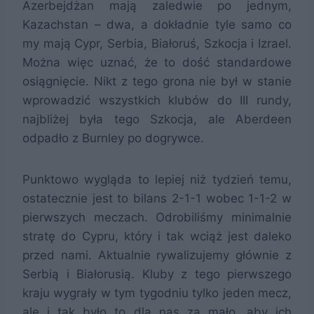
Azerbejdżan mają zaledwie po jednym,
Kazachstan – dwa, a dokładnie tyle samo co
my mają Cypr, Serbia, Białoruś, Szkocja i Izrael.
Można więc uznać, że to dość standardowe
osiągnięcie. Nikt z tego grona nie był w stanie
wprowadzić wszystkich klubów do III rundy,
najbliżej była tego Szkocja, ale Aberdeen
odpadło z Burnley po dogrywce.
Punktowo wygląda to lepiej niż tydzień temu,
ostatecznie jest to bilans 2-1-1 wobec 1-1-2 w
pierwszych meczach. Odrobiliśmy minimalnie
stratę do Cypru, który i tak wciąż jest daleko
przed nami. Aktualnie rywalizujemy głównie z
Serbią i Białorusią. Kluby z tego pierwszego
kraju wygrały w tym tygodniu tylko jeden mecz,
ale i tak było to dla nas za mało, aby ich