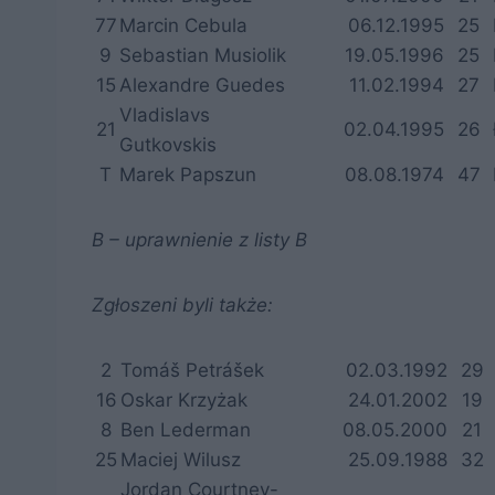
77
Marcin Cebula
06.12.1995
25
9
Sebastian Musiolik
19.05.1996
25
15
Alexandre Guedes
11.02.1994
27
Vladislavs
21
02.04.1995
26
Gutkovskis
T
Marek Papszun
08.08.1974
47
B – uprawnienie z listy B
Zgłoszeni byli także:
2
Tomáš Petrášek
02.03.1992
29
16
Oskar Krzyżak
24.01.2002
19
8
Ben Lederman
08.05.2000
21
25
Maciej Wilusz
25.09.1988
32
Jordan Courtney-