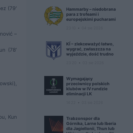
ez (79′
Hammarby – niedobrana
para z trofeami i
europejskimi pucharami
23:10
04 sie 2026
nović –
KÍ – zlekceważyć łatwo,
wygrać, zwłaszcza na
un (78′
wyjeździe, dość trudno
23:20
03 sie 2026
Wymagający
owski),
przeciwnicy polskich
klubów w IV rundzie
eliminacji LK
14:22
03 sie 2026
ou, Kun
Trabzonspor dla
Górnika, Larne lub Iberia
dla Jagiellonii, Thun lub