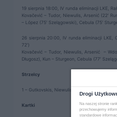
19 sierpnia 18:00, IV runda eliminacji LKE, 
Kovačević – Tudor, Niewulis, Arsenić (22′ Ru
– López (75′ Szelągowski), Cebula (75′ Sturge
26 sierpnia 20:00, IV runda eliminacji LKE
72′)
Kovačević – Tudor, Niewulis, Arsenić – Wdow
Długosz), Kun – Sturgeon, Cebula (77′ Szeląg
Strzelcy
1 – Gutkovskis, Niewulis
Drogi Użytkow
Na naszej stronie ra
Kartki
przechowujemy informa
standardowe informac