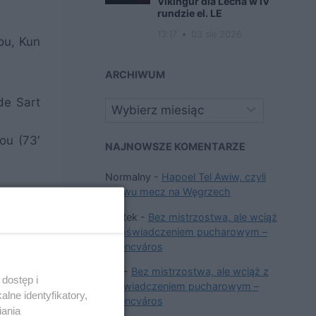
Víkingur dla Lecha w IV
rundzie el. LE
13:17
03 sie 2026
ou, Kun
ARCHIWUM
de Sart
Archiwa
ou (73′
NAJNOWSZE KOMENTARZE
Normalny
-
Hapoel Tel Awiw, czyli
znowu mecz na Węgrzech
Wojtek
-
Bez mistrzostwa, ale wciąż
z doświadczeniem pucharowym –
Ferencváros
kiki
-
Bez mistrzostwa, ale wciąż z
dostęp i
doświadczeniem pucharowym –
lne identyfikatory,
Ferencváros
iania