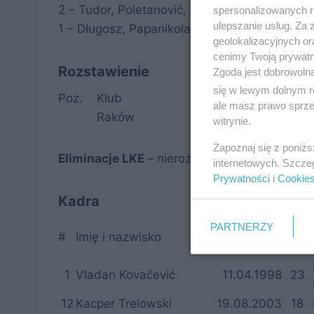
2 – Tudor, Poletanović, Arsenić, Niewulis
spersonalizowanych re
ulepszanie usług. Za
1 – Długosz, Papanikolaou, Kun, Wdowiak, Wy
geolokalizacyjnych or
cenimy Twoją prywatno
Rozstawienie
Zgoda jest dobrowoln
się w lewym dolnym r
Poz.
Klub
Kraj
2016/17
ale masz prawo sprzec
Raków
Pol
0,000
witrynie.
Zapoznaj się z poniż
Eliminacje LKE
– nierozstawiony w II rundzie,
internetowych. Szcze
Prywatności
i
Cookie
Kadra
PARTNERZY
Data
#
Imię i nazwisko
Wiek
urodzenia
1
Vladan Kovačević
11.04.1998
23
12
Kacper Trelowski
19.08.2003
18