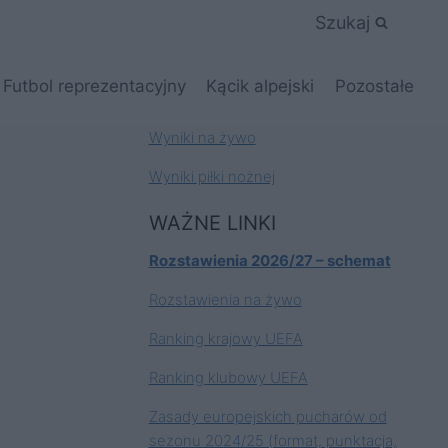
Szukaj
Futbol reprezentacyjny
Kącik alpejski
Pozostałe
Wyniki na żywo
Wyniki piłki nożnej
WAŻNE LINKI
Rozstawienia 2026/27 – schemat
Rozstawienia na żywo
Ranking krajowy UEFA
Ranking klubowy UEFA
Zasady europejskich pucharów od
sezonu 2024/25 (format, punktacja,