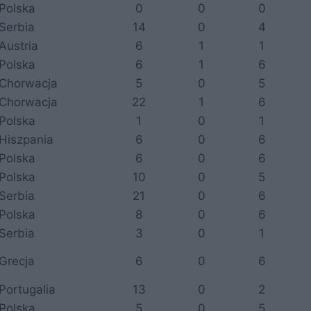
Polska
0
0
0
Serbia
14
0
4
Austria
6
1
1
Polska
6
1
6
Chorwacja
5
0
5
Chorwacja
22
1
6
Polska
1
0
1
Hiszpania
6
0
6
Polska
6
0
6
Polska
10
0
5
Serbia
21
0
6
Polska
8
0
6
Serbia
3
0
1
Grecja
6
0
6
Portugalia
13
0
2
Polska
5
0
5