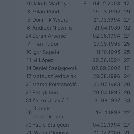
39
Jakub Mądrzyk
B
04.12.2003
17
3
Milan Rundić
29.03.1992
29
5
Dominik Wydra
21.03.1994
27
6
Andrzej Niewulis
21.04.1989
32
24
Zoran Arsenić
02.06.1994
27
7
Fran Tudor
27.09.1995
25
10
Igor Sapała
11.10.1995
25
11
Ivi López
29.06.1994
27
14
Daniel Szelągowski
02.09.2002
18
17
Mateusz Wdowiak
28.08.1996
24
20
Marko Poletanović
20.07.1993
28
23
Patryk Kun
20.04.1995
26
31
Žarko Udovičić
31.08.1987
33
Giannis
66
18.11.1998
22
Papanikolaou
70
Fábio Sturgeon
04.02.1994
27
71
Wiktor Długosz
01.07.2000
21