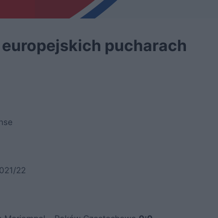
europejskich pucharach
anse
2021/22