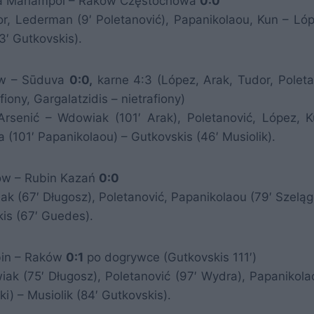
duva Mariampol – Raków Częstochowa
0:0
or, Lederman (9′ Poletanović), Papanikolaou, Kun – Lóp
3′ Gutkovskis).
ków – Sūduva
0:0,
karne 4:3 (López, Arak, Tudor, Poleta
ony, Gargalatzidis – nietrafiony)
 Arsenić – Wdowiak (101′ Arak), Poletanović, López, K
 (101′ Papanikolaou) – Gutkovskis (46′ Musiolik).
aków – Rubin Kazań
0:0
ak (67′ Długosz), Poletanović, Papanikolaou (79′ Szeląg
kis (67′ Guedes).
ubin – Raków
0:1
po dogrywce (Gutkovskis 111′)
iak (75′ Długosz), Poletanović (97′ Wydra), Papanikola
i) – Musiolik (84′ Gutkovskis).