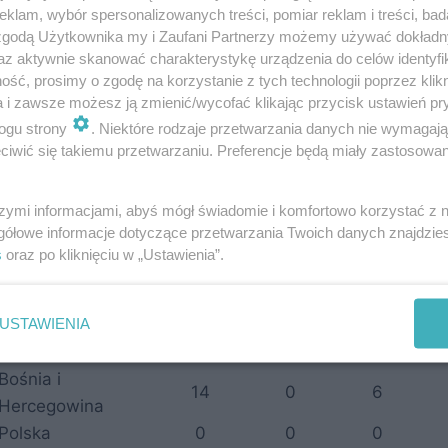
klam, wybór spersonalizowanych treści, pomiar reklam i treści, bad
 zgodą Użytkownika my i Zaufani Partnerzy możemy używać dokład
dra, Kovačević, Sturgeon
az aktywnie skanować charakterystykę urządzenia do celów identyfi
ść, prosimy o zgodę na korzystanie z tych technologii poprzez klikn
a i zawsze możesz ją zmienić/wycofać klikając przycisk ustawień pr
ogu strony
. Niektóre rodzaje przetwarzania danych nie wymagaj
2017/18
2018/19
2019/20
2020/21
Raz
iwić się takiemu przetwarzaniu. Preferencje będą miały zastosowania
0,000
0,000
0,000
0,000
3,0
szymi informacjami, abyś mógł świadomie i komfortowo korzystać z
 rozstawiony w III, nierozstawiony w IV.
gółowe informacje dotyczące przetwarzania Twoich danych znajdzi
s
oraz po kliknięciu w „Ustawienia”.
USTAWIENIA
mecze/gole w europejskich pucha
Kraj
łącznie
w Rakow
Bośnia i
14
0
6
Hercegowina
Polska
0
0
0