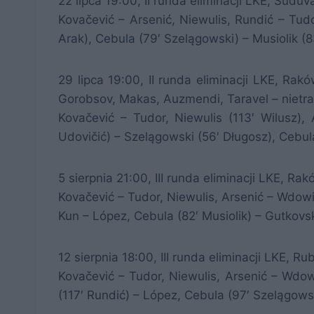
22 lipca 19:00, II runda eliminacji LKE, Sū
Kovačević – Arsenić, Niewulis, Rundić – Tud
Arak), Cebula (79′ Szelągowski) – Musiolik (8
29 lipca 19:00, II runda eliminacji LKE, Ra
Gorobsov, Makas, Auzmendi, Taravel – nietrafi
Kovačević – Tudor, Niewulis (113′ Wilusz),
Udovičić) – Szelągowski (56′ Długosz), Cebula
5 sierpnia 21:00, III runda eliminacji LKE, R
Kovačević – Tudor, Niewulis, Arsenić – Wdowi
Kun – López, Cebula (82′ Musiolik) – Gutkovs
12 sierpnia 18:00, III runda eliminacji LKE, R
Kovačević – Tudor, Niewulis, Arsenić – Wdow
(117′ Rundić) – López, Cebula (97′ Szelągowsk