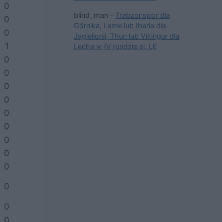
0
blind_man
-
Trabzonspor dla
0
Górnika, Larne lub Iberia dla
0
Jagiellonii, Thun lub Víkingur dla
1
Lecha w IV rundzie el. LE
0
0
0
0
0
0
0
0
0
0
0
0