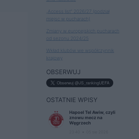
„Access list” 2026/27 (podział
miejsc w pucharach)
Zmiany w europejskich pucharach
od sezonu 2024/25
Wkład klubów we współczynnik
krajowy
OBSERWUJ
OSTATNIE WPISY
Hapoel Tel Awiw, czyli
znowu mecz na
Węgrzech
23:40
05 sie 2026