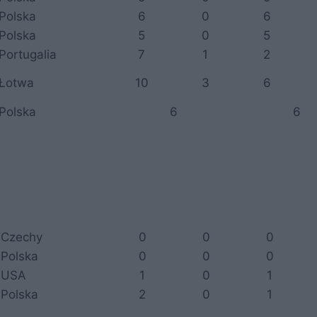
Polska
6
0
6
Polska
5
0
5
Portugalia
7
1
2
Łotwa
10
3
6
Polska
6
6
Czechy
0
0
0
Polska
0
0
0
USA
1
0
1
Polska
2
0
1