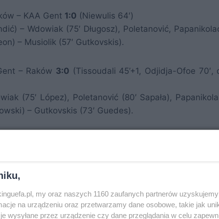
Raków – KAA Gent
1:0
(Niewulis 64′)
ndić) – Wdowiak (75′ Długosz), Poletanović, Papanikola
on) – Musiolik (57′ Gutkovskis).
, Gent – Raków
3:0
(Tissoudali 45’+1, Odjidja-Ofoe 70′, 
iak (75′ López), Poletanović (80′ Sapała), Papanikola
owski) – Gutkovskis (73′ Guedes).
niku,
nkinguefa.pl, my oraz naszych 1160 zaufanych partnerów uzyskujemy 
cje na urządzeniu oraz przetwarzamy dane osobowe, takie jak unika
je wysyłane przez urządzenie czy dane przeglądania w celu zapewn