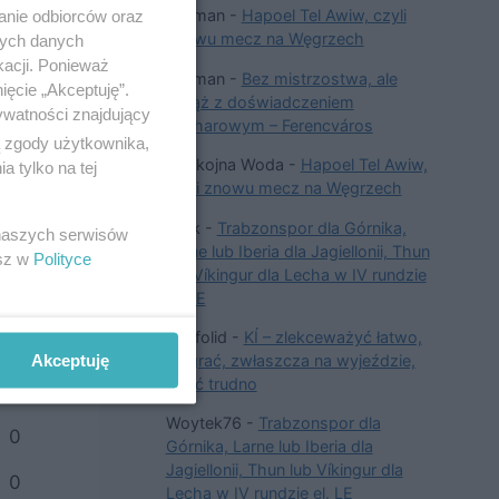
Hetman
-
Hapoel Tel Awiw, czyli
anie odbiorców oraz
znowu mecz na Węgrzech
nych danych
kacji. Ponieważ
Hetman
-
Bez mistrzostwa, ale
ięcie „Akceptuję”.
wciąż z doświadczeniem
ywatności znajdujący
pucharowym – Ferencváros
ą zgody użytkownika,
em
Spokojna Woda
-
Hapoel Tel Awiw,
 tylko na tej
25
czyli znowu mecz na Węgrzech
Arek
-
Trabzonspor dla Górnika,
 naszych serwisów
Larne lub Iberia dla Jagiellonii, Thun
esz w
Polityce
lub Víkingur dla Lecha w IV rundzie
el. LE
Dysfolid
-
KÍ – zlekceważyć łatwo,
Akceptuję
rach
wygrać, zwłaszcza na wyjeździe,
dość trudno
ie
Woytek76
-
Trabzonspor dla
0
Górnika, Larne lub Iberia dla
Jagiellonii, Thun lub Víkingur dla
0
Lecha w IV rundzie el. LE