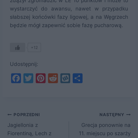
zdążył zgromadzić w LE 10 punktów i może to
wystarczyć do awansu, nawet w przypadku
słabszej końcówki fazy ligowej, a na Węgrzech
będzie mógł zapewnić sobie fazę pucharową.
+12
Udostępnij:
F
T
Pi
R
W
S
a
w
nt
e
y
h
c
itt
er
d
k
ar
e
er
e
di
o
e
Nawigacja
b
st
t
p
POPRZEDNI
NASTĘPNY
o
Jagiellonia z
Grecja ponownie na
wpisu
Fiorentiną, Lech z
11. miejscu po szarży
o