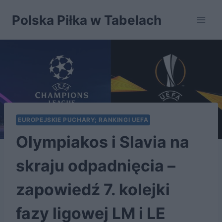
Przejdź
Polska Piłka w Tabelach
do
treści
EUROPEJSKIE PUCHARY; RANKINGI UEFA
Olympiakos i Slavia na
skraju odpadnięcia –
zapowiedź 7. kolejki
fazy ligowej LM i LE