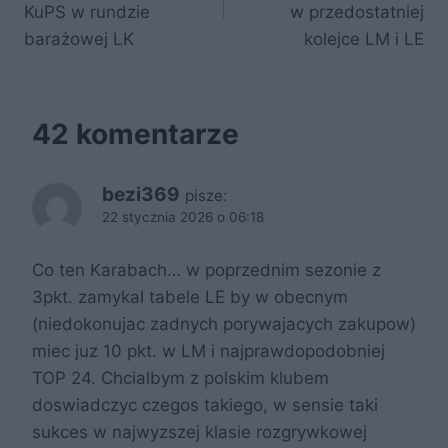
KuPS w rundzie
w przedostatniej
k
barażowej LK
kolejce LM i LE
42 komentarze
bezi369
pisze:
22 stycznia 2026 o 06:18
Co ten Karabach… w poprzednim sezonie z
3pkt. zamykal tabele LE by w obecnym
(niedokonujac zadnych porywajacych zakupow)
miec juz 10 pkt. w LM i najprawdopodobniej
TOP 24. Chcialbym z polskim klubem
doswiadczyc czegos takiego, w sensie taki
sukces w najwyzszej klasie rozgrywkowej