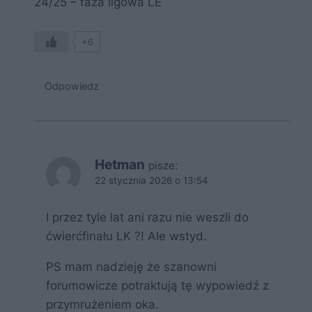
24/25 – faza ligowa LE
+6
Odpowiedz
Hetman
pisze:
22 stycznia 2026 o 13:54
I przez tyle lat ani razu nie weszli do
ćwierćfinału LK ?! Ale wstyd.
PS mam nadzieję że szanowni
forumowicze potraktują tę wypowiedź z
przymrużeniem oka.