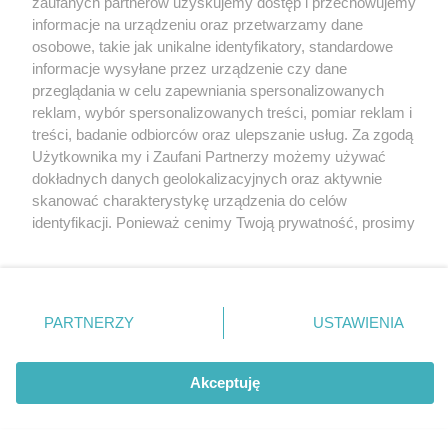
zaufanych partnerów uzyskujemy dostęp i przechowujemy
na orła w kolejnym rzucie wynosi 50%.
informacje na urządzeniu oraz przetwarzamy dane
osobowe, takie jak unikalne identyfikatory, standardowe
informacje wysyłane przez urządzenie czy dane
przeglądania w celu zapewniania spersonalizowanych
reklam, wybór spersonalizowanych treści, pomiar reklam i
+3
treści, badanie odbiorców oraz ulepszanie usług. Za zgodą
Użytkownika my i Zaufani Partnerzy możemy używać
Odpowiedz
dokładnych danych geolokalizacyjnych oraz aktywnie
skanować charakterystykę urządzenia do celów
identyfikacji. Ponieważ cenimy Twoją prywatność, prosimy
o zgodę na korzystanie z tych technologii poprzez
kliknięcie „Akceptuję”. Zgoda jest dobrowolna i zawsze
Krzysztof
możesz ją zmienić/wycofać klikając przycisk ustawień
pisze:
prywatności znajdujący się w lewym dolnym rogu strony
20 stycznia 2026 o 15:49
PARTNERZY
USTAWIENIA
Ta strona korzysta z ciasteczek aby świadczyć usługi na
. Niektóre rodzaje przetwarzania danych nie wymagają
najwyższym poziomie. Dalsze korzystanie ze strony oznacza,
zgody użytkownika, ale masz prawo sprzeciwić się
no nie o to chodziło
nie myl Emila
że zgadzasz się na ich użycie.
takiemu przetwarzaniu. Preferencje będą miały
Akceptuję
proszę,
zastosowania tylko na tej witrynie.
Zgoda
Przecież na Orła po 3 orle jest 15% szans
Zapoznaj się z poniższymi informacjami, abyś mógł