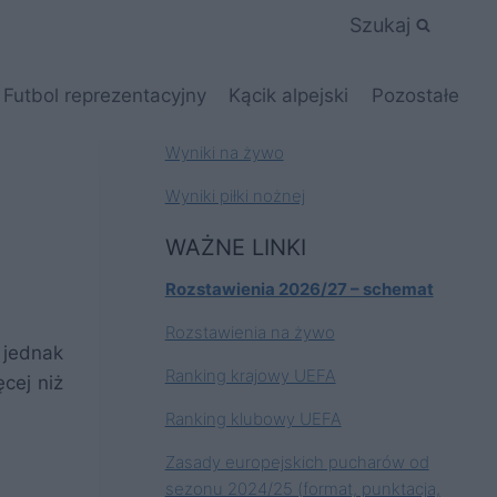
Szukaj
Futbol reprezentacyjny
Kącik alpejski
Pozostałe
Wyniki na żywo
Wyniki piłki nożnej
WAŻNE LINKI
Rozstawienia 2026/27 – schemat
Rozstawienia na żywo
 jednak
Ranking krajowy UEFA
cej niż
Ranking klubowy UEFA
Zasady europejskich pucharów od
sezonu 2024/25 (format, punktacja,