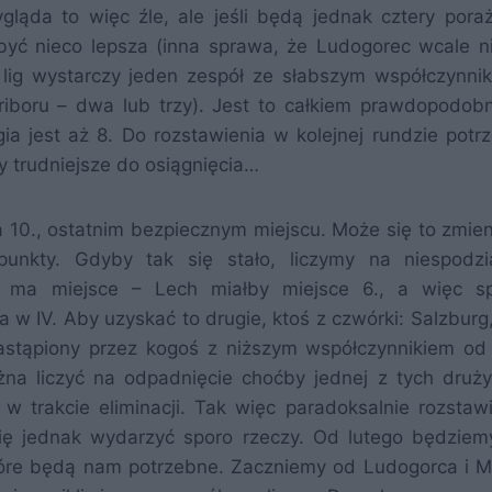
gląda to więc źle, ale jeśli będą jednak cztery poraż
yć nieco lepsza (inna sprawa, że Ludogorec wcale n
0 lig wystarczy jeden zespół ze słabszym współczynni
iboru – dwa lub trzy). Jest to całkiem prawdopodob
gia jest aż 8. Do rozstawienia w kolejnej rundzie potr
y trudniejsze do osiągnięcia…
10., ostatnim bezpiecznym miejscu. Może się to zmienić
punkty. Gdyby tak się stało, liczymy na niespodz
e ma miejsce – Lech miałby miejsce 6., a więc s
ia w IV. Aby uzyskać to drugie, ktoś z czwórki: Salzburg,
astąpiony przez kogoś z niższym współczynnikiem od
a liczyć na odpadnięcie choćby jednej z tych druży
ż w trakcie eliminacji. Tak więc paradoksalnie rozstaw
się jednak wydarzyć sporo rzeczy. Od lutego będziem
tóre będą nam potrzebne. Zaczniemy od Ludogorca i M