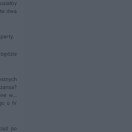
usiałby
 te dwa
party.
 będzie
ystnych
 szansa?
ione w…
ęc o IV
ciaż po