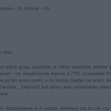
ellonia – 23, Polonia – 33.
 dołu.
ko jedną grupę zespołów (a także wszystkie polskie z
arach – ich współczynnik wynosi 3,775). Oczywiście Po
jej ten jeden punkt, a do Europy prędko nie wróci. Ale
, Cracovia… Chętnych jest sporo, więc wypadałoby wiedz
taną.
c. Rozstawienie w II rundzie eliminacji czy to LM, czy 