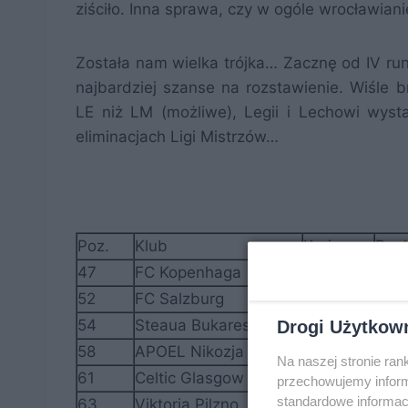
ziściło. Inna sprawa, czy w ogóle wrocławiani
Została nam wielka trójka… Zacznę od IV run
najbardziej szanse na rozstawienie. Wiśle 
LE niż LM (możliwe), Legii i Lechowi wyst
eliminacjach Ligi Mistrzów…
Poz.
Klub
Kraj
Ran
47
FC Kopenhaga
DEN
45,
52
FC Salzburg
AUT
40,
54
Steaua Bukareszt
ROM
39,
Drogi Użytkow
58
APOEL Nikozja
CYP
37,
Na naszej stronie ra
61
Celtic Glasgow
SCO
36,
przechowujemy informa
standardowe informac
63
Viktoria Pilzno
CZE
35,