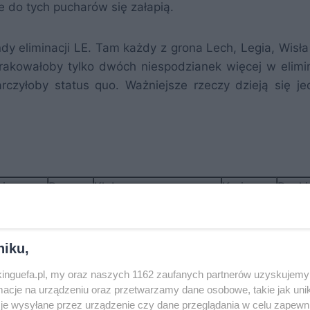
e do tych pucharów się załapią.
dy eliminacji LE. Tam każdy z grona Lech, Legia, Wisła
brakowałoby tylko dwóch niespodzianek więcej w elimi
arczyłoby status quo. Ważniejsze rzeczy dzieją się j
king
Poz.
Klub
Kraj
Ranki
220
99
Maccabi Hajfa
ISR
18,32
985
104
Lech Poznań
POL
17,27
451
107
Sheriff Tyraspol
MDA
17,07
niku,
650
111
Maccabi Tel-Awiw
ISR
16,82
nkinguefa.pl, my oraz naszych 1162 zaufanych partnerów uzyskujemy 
813
119
Slovan Liberec
CZE
15,57
cje na urządzeniu oraz przetwarzamy dane osobowe, takie jak unika
je wysyłane przez urządzenie czy dane przeglądania w celu zapewn
570
120
Legia Warszawa
POL
15,27