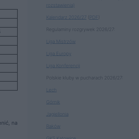
rozstawienia)
m
Kalendarz 2026/27
(
PDF
)
Regulaminy rozgrywek 2026/27:
5
5
Liga Mistrzów
Liga Europy
Liga Konferencji
Polskie kluby w pucharach 2026/27:
Lech
Górnik
Jagiellonia
nić, na
Raków
GKS Katowice