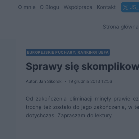
Przejdź
O mnie
O Blogu
Współpraca
Kontakt
JS_
do
treści
Strona główna
EUROPEJSKIE PUCHARY; RANKINGI UEFA
Sprawy się skomplikow
Autor:
Jan Sikorski
19 grudnia 2013 12:56
Od zakończenia eliminacji minęły prawie c
trochę też zostało do jego zakończenia, w 
dotychczas. Zapraszam do lektury.