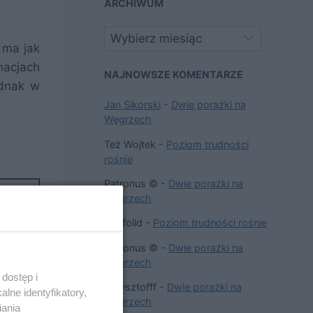
ARCHIWUM
Archiwa
 ma jak
nacjach
NAJNOWSZE KOMENTARZE
ednak w
Jan Sikorski
-
Dwie porażki na
Węgrzech
Też Wojtek
-
Poziom trudności
rośnie
Patronus ©
-
Dwie porażki na
ng
Węgrzech
5
Dysfolid
-
Poziom trudności rośnie
5
Patronus ©
-
Dwie porażki na
5
Węgrzech
5
dostęp i
Krzysztofff
-
Dwie porażki na
0
lne identyfikatory,
Węgrzech
iania
5