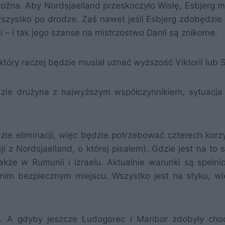
roźna. Aby Nordsjaelland przeskoczyło Wisłę, Esbjerg m
wszystko po drodze. Zaś nawet jeśli Esbjerg zdobędzie
ii – i tak jego szanse na mistrzostwo Danii są znikome.
tóry raczej będzie musiał uznać wyższość Viktorii lub S
zie drużyna z najwyższym współczynnikiem, sytuacja
dzie eliminacji, więc będzie potrzebować czterech korz
cji z Nordsjaelland, o której pisałem). Gdzie jest na to
akże w Rumunii i Izraelu. Aktualnie warunki są spełn
tnim bezpiecznym miejscu. Wszystko jest na styku, wi
o. A gdyby jeszcze Ludogorec i Maribor zdobyły cho