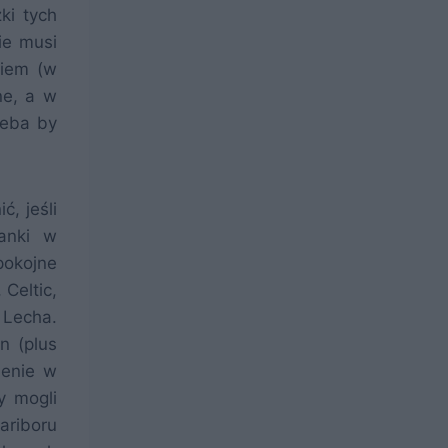
ki tych
ie musi
kiem (w
ne, a w
zeba by
, jeśli
ianki w
pokojne
 Celtic,
 Lecha.
n (plus
ienie w
y mogli
ariboru