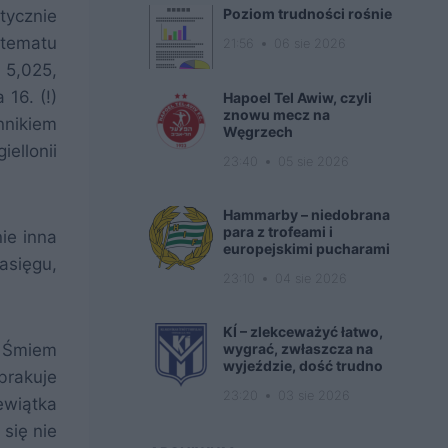
Poziom trudności rośnie
tycznie
 tematu
21:56
06 sie 2026
 5,025,
16. (!)
Hapoel Tel Awiw, czyli
znowu mecz na
nnikiem
Węgrzech
ellonii
23:40
05 sie 2026
Hammarby – niedobrana
para z trofeami i
ie inna
europejskimi pucharami
asięgu,
23:10
04 sie 2026
KÍ – zlekceważyć łatwo,
wygrać, zwłaszcza na
. Śmiem
wyjeździe, dość trudno
brakuje
23:20
03 sie 2026
ewiątka
 się nie