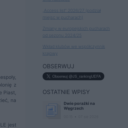
„Access list” 2026/27 (podział
miejsc w pucharach)
Zmiany w europejskich pucharach
od sezonu 2024/25
Wkład klubów we współczynnik
krajowy
OBSERWUJ
espoły,
lonię z
OSTATNIE WPISY
 Piast,
ieć, na
Dwie porażki na
Węgrzech
00:15
07 sie 2026
LE jest