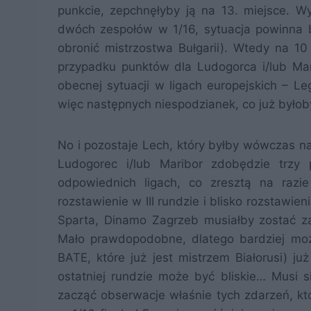
punkcie, zepchnęłyby ją na 13. miejsce. Wy
dwóch zespołów w 1/16, sytuacja powinna b
obronić mistrzostwa Bułgarii). Wtedy na 1
przypadku punktów dla Ludogorca i/lub Mar
obecnej sytuacji w ligach europejskich – Le
więc następnych niespodzianek, co już byłob
No i pozostaje Lech, który byłby wówczas na 
Ludogorec i/lub Maribor zdobędzie trzy 
odpowiednich ligach, co zresztą na razi
rozstawienie w III rundzie i blisko rozstawien
Sparta, Dinamo Zagrzeb musiałby zostać z
Mało prawdopodobne, dlatego bardziej możn
BATE, które już jest mistrzem Białorusi) ju
ostatniej rundzie może być bliskie… Musi 
zacząć obserwacje właśnie tych zdarzeń, k