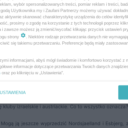
klam, wybór spersonalizowanych treści, pomiar reklam i treści, bad
500
121
NK Maribor
SVN
15,15
 zgodą Użytkownika my i Zaufani Partnerzy możemy używać dokład
25
123
Ludogorec Razgrad
BUL
14,97
az aktywnie skanować charakterystykę urządzenia do celów identyfi
ść, prosimy o zgodę na korzystanie z tych technologii poprzez klikn
570
124
Vaslui
ROM
14,95
a i zawsze możesz ją zmienić/wycofać klikając przycisk ustawień pr
51
125
Partizan Belgrad
SRB
14,82
ogu strony
. Niektóre rodzaje przetwarzania danych nie wymagaj
925
132
Wisła Kraków
POL
13,77
iwić się takiemu przetwarzaniu. Preferencje będą miały zastosowania
485
134
Nordsjaelland
DEN
13,22
85
141
Esbjerg
DEN
12,22
szymi informacjami, abyś mógł świadomie i komfortowo korzystać z
gółowe informacje dotyczące przetwarzania Twoich danych znajdzi
s
oraz po kliknięciu w „Ustawienia”.
mi prawdopodobnie będziemy potykać się o rozsta
USTAWIENIA
ca i Esbjergu (przed fazą grupową były bardzo daleko
 kluby izraelskie i austriackie. Co to wszystko oznacza
. Mogą ją jeszcze wyprzedzić Nordsjaelland i Esbjerg, 