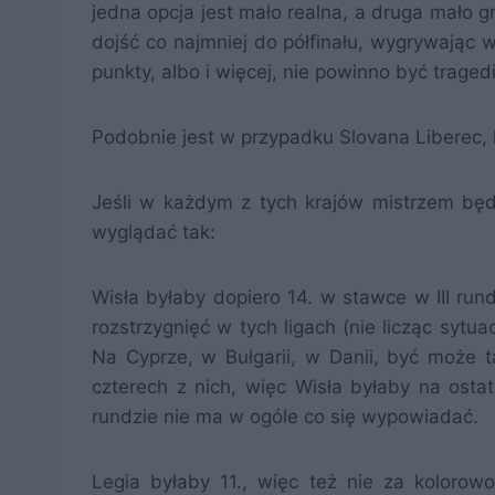
jedna opcja jest mało realna, a druga mało g
dojść co najmniej do półfinału, wygrywając 
punkty, albo i więcej, nie powinno być traged
Podobnie jest w przypadku Slovana Liberec, k
Jeśli w każdym z tych krajów mistrzem będ
wyglądać tak:
Wisła byłaby dopiero 14. w stawce w III run
rozstrzygnięć w tych ligach (nie licząc sytua
Na Cyprze, w Bułgarii, w Danii, być może t
czterech z nich, więc Wisła byłaby na osta
rundzie nie ma w ogóle co się wypowiadać.
Legia byłaby 11., więc też nie za kolorow