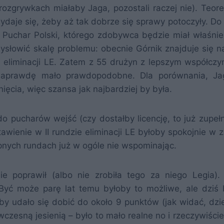
rozgrywkach miałaby Jaga, pozostali raczej nie). Teore
wydaje się, żeby aż tak dobrze się sprawy potoczyły. Do
 Puchar Polski, którego zdobywca będzie miał właśnie
słowić skalę problemu: obecnie Górnik znajduje się na 
e eliminacji LE. Zatem z 55 drużyn z lepszym współczy
prawdę mało prawdopodobne. Dla porównania, Jagi
ięcia, więc szansa jak najbardziej by była.
o pucharów wejść (czy dostałby licencję, to już zupełn
awienie w II rundzie eliminacji LE byłoby spokojnie w z
ępnych rundach już w ogóle nie wspominając.
nie poprawił (albo nie zrobiła tego za niego Legia)
 Być może parę lat temu byłoby to możliwe, ale dziś 
yby udało się dobić do około 9 punktów (jak widać, dzi
wczesną jesienią – było to mało realne no i rzeczywiście