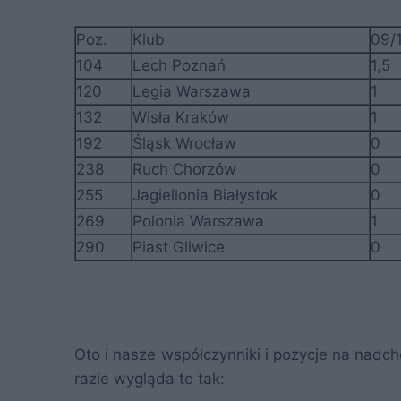
Poz.
Klub
09/
104
Lech Poznań
1,5
120
Legia Warszawa
1
132
Wisła Kraków
1
192
Śląsk Wrocław
0
238
Ruch Chorzów
0
255
Jagiellonia Białystok
0
269
Polonia Warszawa
1
290
Piast Gliwice
0
Oto i nasze współczynniki i pozycje na nadch
razie wygląda to tak: