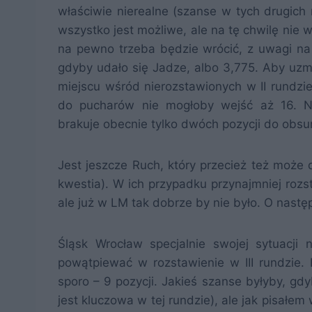
właściwie nierealne (szanse w tych drugich 
wszystko jest możliwe, ale na tę chwilę nie 
na pewno trzeba będzie wrócić, z uwagi na
gdyby udało się Jadze, albo 3,775. Aby uzmy
miejscu wśród nierozstawionych w II rundzi
do pucharów nie mogłoby wejść aż 16. Na
brakuje obecnie tylko dwóch pozycji do obsun
Jest jeszcze Ruch, który przecież też może d
kwestia). W ich przypadku przynajmniej rozst
ale już w LM tak dobrze by nie było. O nast
Śląsk Wrocław specjalnie swojej sytuacji 
powątpiewać w rozstawienie w III rundzie.
sporo – 9 pozycji. Jakieś szanse byłyby, gd
jest kluczowa w tej rundzie), ale jak pisałem 