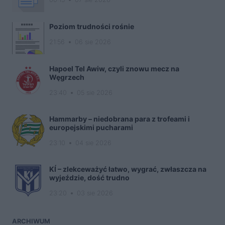
Poziom trudności rośnie
21:56
06 sie 2026
Hapoel Tel Awiw, czyli znowu mecz na
Węgrzech
23:40
05 sie 2026
Hammarby – niedobrana para z trofeami i
europejskimi pucharami
23:10
04 sie 2026
KÍ – zlekceważyć łatwo, wygrać, zwłaszcza na
wyjeździe, dość trudno
23:20
03 sie 2026
ARCHIWUM