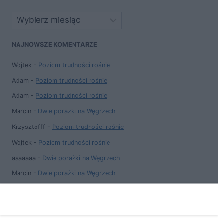
Archiwa
NAJNOWSZE KOMENTARZE
Wojtek
-
Poziom trudności rośnie
Adam
-
Poziom trudności rośnie
Adam
-
Poziom trudności rośnie
Marcin
-
Dwie porażki na Węgrzech
Krzysztofff
-
Poziom trudności rośnie
Wojtek
-
Poziom trudności rośnie
aaaaaaa
-
Dwie porażki na Węgrzech
Marcin
-
Dwie porażki na Węgrzech
aaaaaaaa
-
Dwie porażki na Węgrzech
Jan
-
Poziom trudności rośnie