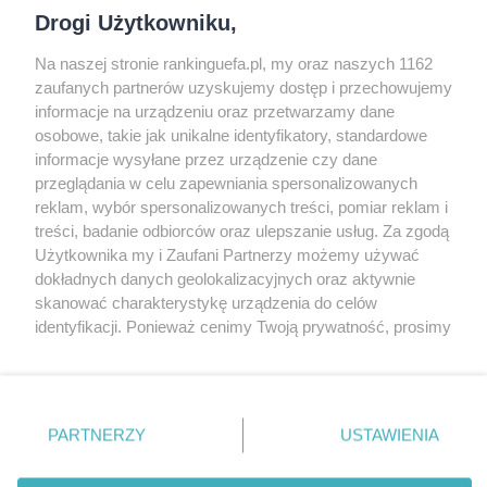
Drogi Użytkowniku,
Na naszej stronie rankinguefa.pl, my oraz naszych 1162
COPYRIGHT
zaufanych partnerów uzyskujemy dostęp i przechowujemy
informacje na urządzeniu oraz przetwarzamy dane
osobowe, takie jak unikalne identyfikatory, standardowe
© Jan Sikorski 2009-2026, Rankinguefa.pl.
informacje wysyłane przez urządzenie czy dane
Wszystkie prawa zastrzeżone.
przeglądania w celu zapewniania spersonalizowanych
reklam, wybór spersonalizowanych treści, pomiar reklam i
treści, badanie odbiorców oraz ulepszanie usług. Za zgodą
Wykonanie: Strony Internetowe Warszawa
Użytkownika my i Zaufani Partnerzy możemy używać
dokładnych danych geolokalizacyjnych oraz aktywnie
O WITRYNIE
skanować charakterystykę urządzenia do celów
identyfikacji. Ponieważ cenimy Twoją prywatność, prosimy
o zgodę na korzystanie z tych technologii poprzez
Słowo oraz logo UEFA są chronione znakiem
kliknięcie „Akceptuję”. Zgoda jest dobrowolna i zawsze
możesz ją zmienić/wycofać klikając przycisk ustawień
towarowym. Ta strona nie jest powiązana z
prywatności znajdujący się w lewym dolnym rogu strony
UEFA, a jej treści są prywatnymi opiniami i
PARTNERZY
USTAWIENIA
Ta strona korzysta z ciasteczek aby świadczyć usługi na
. Niektóre rodzaje przetwarzania danych nie wymagają
opracowaniami autora.
najwyższym poziomie. Dalsze korzystanie ze strony oznacza,
zgody użytkownika, ale masz prawo sprzeciwić się
że zgadzasz się na ich użycie.