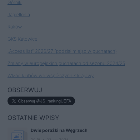
Górnik
Jagiellonia
Raków
GKS Katowice
„Access list” 2026/27 (podział miejsc w pucharach)
Zmiany w europejskich pucharach od sezonu 2024/25
Wkład klubów we współczynnik krajowy
OBSERWUJ
OSTATNIE WPISY
Dwie porażki na Węgrzech
00:15
07 sie 2026