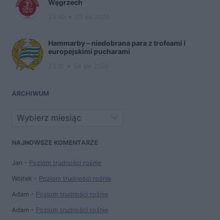
Węgrzech
23:40
05 sie 2026
Hammarby – niedobrana para z trofeami i
europejskimi pucharami
23:10
04 sie 2026
ARCHIWUM
Archiwa
NAJNOWSZE KOMENTARZE
Jan
-
Poziom trudności rośnie
Wojtek
-
Poziom trudności rośnie
Adam
-
Poziom trudności rośnie
Adam
-
Poziom trudności rośnie