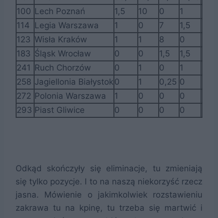
100
Lech Poznań
1,5
10
0
1
1
114
Legia Warszawa
1
0
7
1,5
2
123
Wisła Kraków
1
1
8
0
0
183
Śląsk Wrocław
0
0
1,5
1,5
1,5
241
Ruch Chorzów
0
1
0
1
0
258
Jagiellonia Białystok
0
1
0,25
0
0
272
Polonia Warszawa
1
0
0
0
0
293
Piast Gliwice
0
0
0
0
0,5
Odkąd skończyły się eliminacje, tu zmieniają
się tylko pozycje. I to na naszą niekorzyść rzecz
jasna. Mówienie o jakimkolwiek rozstawieniu
zakrawa tu na kpinę, tu trzeba się martwić i