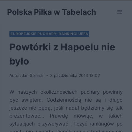
Przejdź
Polska Piłka w Tabelach
do
treści
EUROPEJSKIE PUCHARY; RANKINGI UEFA
Powtórki z Hapoelu nie
było
Autor:
Jan Sikorski
3 października 2013 13:02
W naszych okolicznościach puchary powinny
być świętem. Codziennością nie są i długo
jeszcze nie będą, jeśli nadal będziemy się tak
prezentować… Prawdę mówiąc, w takich
sytuacjach przywoływać i liczyć rankingów po
prostu nie wypada. Dopóki my nie będziemy nic