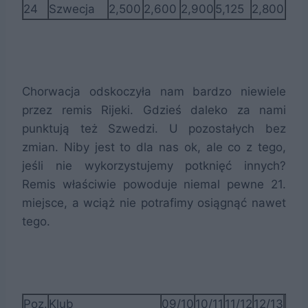
24
Szwecja
2,500
2,600
2,900
5,125
2,800
15,
Chorwacja odskoczyła nam bardzo niewiele
przez remis Rijeki. Gdzieś daleko za nami
punktują też Szwedzi. U pozostałych bez
zmian. Niby jest to dla nas ok, ale co z tego,
jeśli nie wykorzystujemy potknięć innych?
Remis właściwie powoduje niemal pewne 21.
miejsce, a wciąż nie potrafimy osiągnąć nawet
tego.
Poz.
Klub
09/10
10/11
11/12
12/13
13/