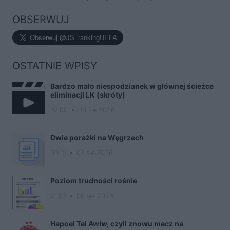
OBSERWUJ
OSTATNIE WPISY
Bardzo mało niespodzianek w głównej ścieżce
eliminacji LK (skróty)
07:00
08 sie 2026
Dwie porażki na Węgrzech
00:15
07 sie 2026
Poziom trudności rośnie
21:56
06 sie 2026
Hapoel Tel Awiw, czyli znowu mecz na