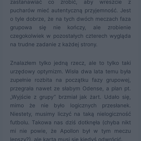
zastanawiać co zrobić, aby wreszcie z
pucharów mieć autentyczną przyjemność. Jest
o tyle dobrze, że na tych dwóch meczach faza
grupowa się nie kończy, ale zrobienie
czegokolwiek w pozostałych czterech wygląda
na trudne zadanie z każdej strony.
Znalazłem tylko jedną rzecz, ale to tylko taki
urzędowy optymizm. Wisła dwa lata temu była
zupełnie rozbita na początku fazy grupowej,
przegrała nawet ze słabym Odense, a plan pt.
„Wyjście z grupy” brzmiał jak żart. Udało się,
mimo że nie było logicznych przesłanek.
Niestety, musimy liczyć na taką nielogiczność
futbolu. Takowa nas dziś dotknęła (chyba nikt
mi nie powie, że Apollon był w tym meczu
lepszy?), ale karta musi się kiedyś odwrócić.