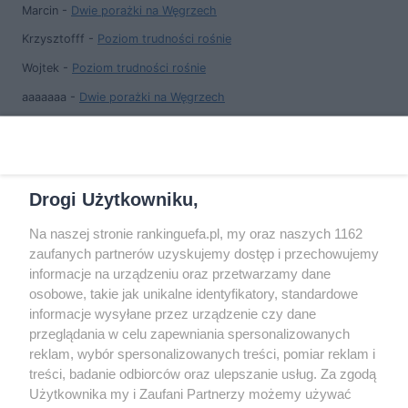
Marcin
-
Dwie porażki na Węgrzech
Krzysztofff
-
Poziom trudności rośnie
Wojtek
-
Poziom trudności rośnie
aaaaaaa
-
Dwie porażki na Węgrzech
Marcin
-
Dwie porażki na Węgrzech
aaaaaaaa
-
Dwie porażki na Węgrzech
Drogi Użytkowniku,
Na naszej stronie rankinguefa.pl, my oraz naszych 1162
COPYRIGHT
zaufanych partnerów uzyskujemy dostęp i przechowujemy
informacje na urządzeniu oraz przetwarzamy dane
osobowe, takie jak unikalne identyfikatory, standardowe
© Jan Sikorski 2009-2026, Rankinguefa.pl.
informacje wysyłane przez urządzenie czy dane
Wszystkie prawa zastrzeżone.
przeglądania w celu zapewniania spersonalizowanych
reklam, wybór spersonalizowanych treści, pomiar reklam i
treści, badanie odbiorców oraz ulepszanie usług. Za zgodą
Wykonanie: Strony Internetowe Warszawa
Użytkownika my i Zaufani Partnerzy możemy używać