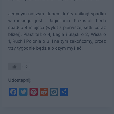
Jedynym naszym klubem, który uniknął spadku
w rankingu, jest… Jagiellonia. Pozostali: Lech
spadł o 4 miejsca (wylot z pierwszej setki coraz
bliżej), Piast też o 4, Legia i Śląsk o 2, Wisła o
1, Ruch i Polonia o 3. I na tym zakończmy, przez
trzy tygodnie będzie o czym myśleć.
0
Udostępnij:
F
T
Pi
R
W
S
a
w
nt
e
y
h
c
itt
er
d
k
ar