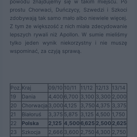
powodu znajdujemy się w takim miejscu. Po
prostu Chorwaci, Duńczycy, Szwedzi i Szkoci
zdobywają tak samo mało albo niewiele więcej.
Z tym że większość z nich miała zdecydowanie
lepszych rywali niż Apollon. W sumie mieliśmy
tylko jeden wynik niekorzystny i nie muszę
wspominać, za czyją sprawą.
Poz.
Kraj
09/10
10/11
11/12
12/13
13/14
Ra
19
Dania
4,400
6,700
3,100
3,300
2,000
19,
20
Chorwacja
3,000
4,125
3,750
4,375
3,375
18,
21
Białoruś
3,375
5,875
3,125
4,500
1,750
18,
22
Polska
2,125
4,500
6,625
2,500
2,625
18,
23
Szkocja
2,666
3,600
2,750
4,300
2,750
16,