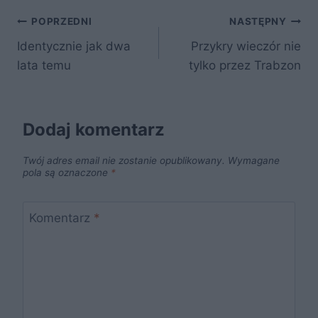
e
er
e
di
o
e
Nawigacja
b
st
t
p
POPRZEDNI
NASTĘPNY
o
Identycznie jak dwa
Przykry wieczór nie
wpisu
lata temu
tylko przez Trabzon
o
k
Dodaj komentarz
Twój adres email nie zostanie opublikowany.
Wymagane
pola są oznaczone
*
Komentarz
*